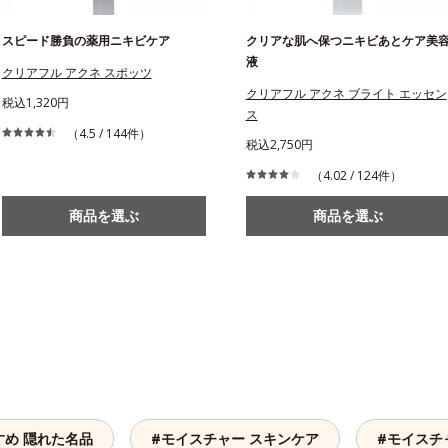
スピード勝負の薬用ニキビケア
クリアな肌へ保つニキビあとケア美
液
クリアフル アクネ スポッツ
クリアフル アクネ ブライト エッセン
税込1,320円
ス
（4.5 / 144件）
税込2,750円
（4.02 / 124件）
商品を選ぶ
商品を選ぶ
すめ 隠れた名品
#モイスチャー スキンケア
#モイスチ