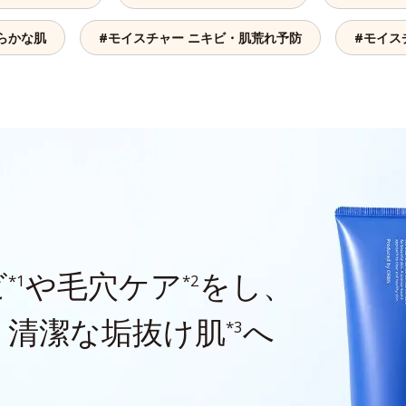
らかな肌
#モイスチャー ニキビ・肌荒れ予防
#モイス
ビ
や毛穴ケア
をし、
*1
*2
、清潔な垢抜け肌
へ
*3