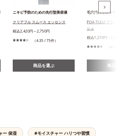
容
ニキビ予防のための先行型美容液
毛穴汚れを除去する酵素洗顔
クリアフル スムース エッセンス
POA-TULU ブラックパウダ
シュ
税込2,420円～2,750円
税込1,270円～1,490円
（4.35 / 75件）
（4.53 / 235件）
商品を選ぶ
商品を選ぶ
ャー 保湿
#モイスチャー ハリつや習慣