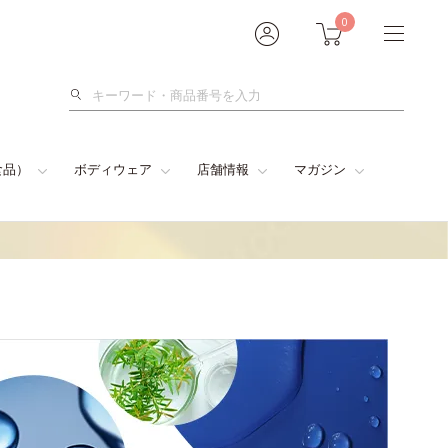
0
検
索
食品）
ボディウェア
店舗情報
マガジン