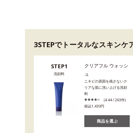
3STEPでトータルなスキンケ
クリアフル ウォッシ
STEP1
ュ
洗顔料
ニキビの原因を残さないク
リアな肌に洗い上げる洗顔
料
(4.44 / 263件)
税込1,430円
商品を選ぶ