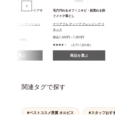
フルシリーズのインナーケアサ
毛穴汚れをオフ！ニキビ・肌荒れを防
ぐメイク落とし
フル インナーコンディション
クリアフル ディープ クレンジング リ
キッド
944円
税込1,430円～1,650円
（4.24 / 46件）
（3.77 / 251件）
商品を選ぶ
商品を選ぶ
関連タグで探す
#ベストコスメ受賞 オルビス
#スタッフおす