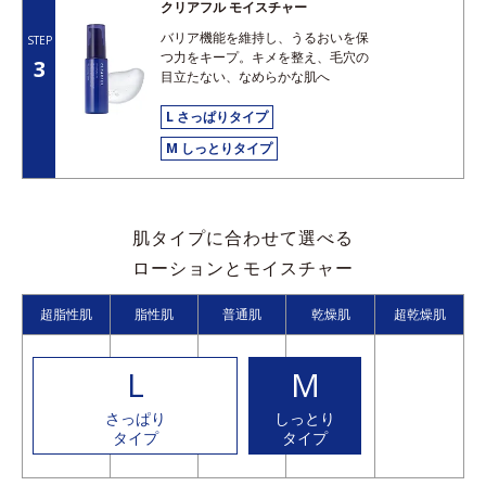
クリアフル モイスチャー
バリア機能を維持し、うるおいを保
STEP
つ力をキープ。キメを整え、毛穴の
3
目立たない、なめらかな肌へ
L さっぱりタイプ
M しっとりタイプ
肌タイプに合わせて選べる
ローションとモイスチャー
超脂性肌
脂性肌
普通肌
乾燥肌
超乾燥肌
L
M
さっぱり
しっとり
タイプ
タイプ