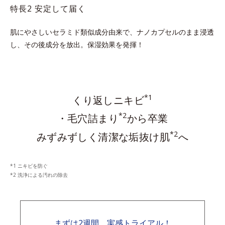
特長2 安定して届く
肌にやさしいセラミド類似成分由来で、ナノカプセルのまま浸透
し、その後成分を放出。保湿効果を発揮！
*1
くり返しニキビ
*2
・毛穴詰まり
から卒業
*2
みずみずしく清潔な垢抜け肌
へ
ニキビを防ぐ
洗浄による汚れの除去
まずは2週間、実感トライアル！