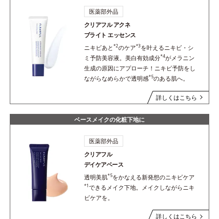
医薬部外品
クリアフル アクネ
ブライト エッセンス
*2
*3
ニキビあと
のケア
を叶えるニキビ・シ
*4
ミ予防美容液。美白有効成分
がメラニン
生成の原因にアプローチ！ニキビ予防をし
*5
ながらなめらかで透明感
のある肌へ。
詳しくはこちら
ベースメイクの化粧下地に
医薬部外品
クリアフル
デイケアベース
*5
透明美肌
をかなえる新発想のニキビケア
*1
できるメイク下地。メイクしながらニキ
ビケアを。
詳しくはこちら