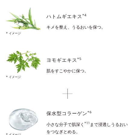
*4
ハトムギエキス
キメを整え、うるおいを保つ。
* イメージ
*5
ヨモギエキス
肌をすこやかに保つ。
* イメージ
*6
保水型コラーゲン
*11
小さな分子で肌深く
まで浸透し
うるおい
をつなぎとめる。
* イメージ