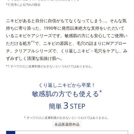
洗浄による汚れの除去
ニキビがあると自分に自信がもてなくなってしまう…。
そんな気
持ちに寄り添った、1990年に発売以来絶大な支持をいただいて
いるニキビケアシリーズです。
敏感肌の方にも安心してご使用い
*1
ただける処方
で、ニキビの原因と、毛穴の詰まりにWアプロー
チ。
クリアフルシリーズで、くり返しニキビ・毛穴をケアし、み
ずみずしく清潔な垢抜け肌へ。
すべての人に皮膚刺激がおきないというわけではありません。
くり返しニキビから卒業！
*
敏感肌の方でも使える
3
簡単
STEP
* すべての人に皮膚刺激がおきないというわけではありません。
全品医薬部外品