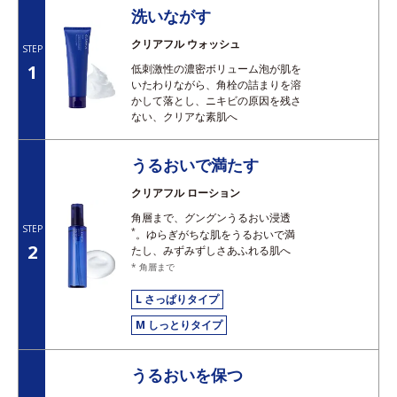
洗いながす
クリアフル ウォッシュ
STEP
1
低刺激性の濃密ボリューム泡が肌を
いたわりながら、角栓の詰まりを溶
かして落とし、ニキビの原因を残さ
ない、クリアな素肌へ
うるおいで満たす
クリアフル ローション
角層まで、グングンうるおい浸透
STEP
*
。ゆらぎがちな肌をうるおいで満
2
たし、みずみずしさあふれる肌へ
* 角層まで
L さっぱりタイプ
M しっとりタイプ
うるおいを保つ