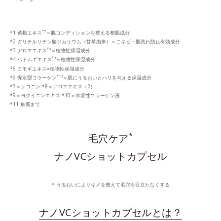
*7
*1 紫根エキス
＝肌コンディションを整える整肌成分
*2 グリチルリチン酸ジカリウム（甘草由来）＝ニキビ・肌荒れ防止有効成分
*8
*3 アロエエキス
＝植物性保湿成分
*9
*4 ハトムギエキス
＝植物性保湿成分
*5 ヨモギエキス=植物性保湿成分
*10
*6 保水型コラーゲン
＝肌にうるおいとハリを与える保湿成分
*7＝シコニン *8＝アロエエキス（2）
*9＝ヨクイニンエキス *10＝水溶性コラーゲン液
*11 角層まで
*
毛穴ケア
ナノVCショットカプセル
* うるおいによりキメを整えて毛穴を目立たなくする
ナノVCショットカプセルとは？