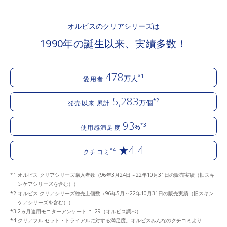
オルビスのクリアシリーズは
1990年の誕生以来、実績多数！
478
*1
万人
愛用者
5,283
*2
万個
発売以来 累計
93
*3
%
使用感満足度
★4.4
*4
クチコミ
オルビス クリアシリーズ購入者数（96年3月24日～22年10月31日の販売実績（旧スキ
ンケアシリーズを含む））
オルビス クリアシリーズ総売上個数（96年5月～22年10月31日の販売実績（旧スキン
ケアシリーズを含む））
2ヵ月連用モニターアンケート n=29（オルビス調べ）
クリアフル セット・トライアルに対する満足度。オルビスみんなのクチコミより