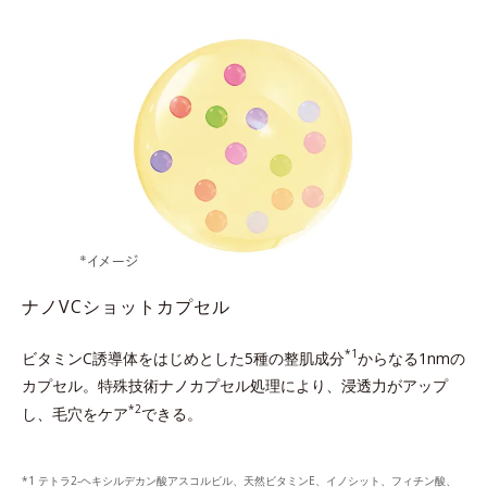
ナノVCショットカプセル
*1
ビタミンC誘導体をはじめとした5種の整肌成分
からなる1nmの
カプセル。
特殊技術ナノカプセル処理により、浸透力がアップ
*2
し、毛穴をケア
できる。
テトラ2-ヘキシルデカン酸アスコルビル、天然ビタミンE、イノシット、フィチン酸、