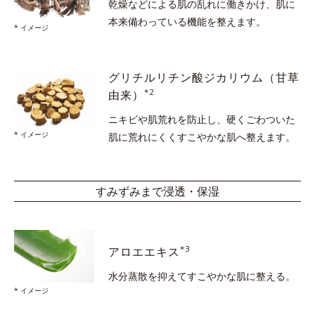
乾燥などによる肌の乱れに働きかけ、
肌に
本来備わっている機能を整えます。
* イメージ
グリチルリチン酸ジカリウム
（甘草
*2
由来）
ニキビや肌荒れを防止し、硬くごわついた
* イメージ
肌に
荒れにくくすこやかな肌へ整えます。
すみずみまで浸透・保湿
*3
アロエエキス
水分蒸散を抑えて
すこやかな肌に整える。
* イメージ