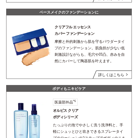
ベースメイクのファンデーションに
クリアフル エッセンス
カバー ファンデーション
摩擦と外的刺激から肌を守るパウダータイ
プのファンデーション。肌負担が少ない低
刺激設計ながらも、毛穴や凹凸、赤みを自
然にカバーして陶器肌を叶えます。
詳しくはこちら
ボディもニキビケア
*6
医薬部外品
オルビス クリア
ボディシリーズ
たっぷりの泡でやさしく洗う洗浄料と、手
軽にシュッとひと吹きできるスプレータイ
プのローションの2ステップでボディのニキ