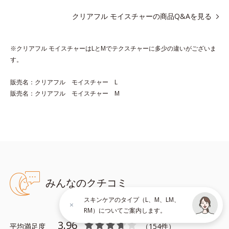
実現。毛穴の目立ちをしっかりケア(*3)して、ゆらぎやすいニキ
クリアフル モイスチャーの商品Q&Aを見る
ビ肌を、みずみずしい清潔な垢抜け肌(*4)へと導きます。
たっぷりの保湿成分で低刺激。敏感肌の方にもお使いいただけま
す(*5)。
※クリアフル モイスチャーはLとMでテクスチャーに多少の違いがございま
す。
*1 テトラ2-ヘキシルデカン酸アスコルビル、天然ビタミンE、イ
ノシット、フィチン酸、ユズセラミド、スフィンゴ糖脂質
販売名：クリアフル モイスチャー L
*2 角層内
販売名：クリアフル モイスチャー M
*3 うるおいによりキメを整えて毛穴を目立たなくする
*4 洗浄による汚れの除去
*5 すべての方に皮膚刺激がおきないというわけではありません
※敏感肌対象パッチテスト済（すべての人に皮膚刺激がおきない
というわけではありません）
みんなのクチコミ
※弱酸性
スキンケアのタイプ（L、M、LM、
アレルギーテスト済＝全ての方にアレルギーが起こらないということで
RM）についてご案内します。
はありません。
3.96
平均満足度
（
154
件）