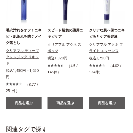
毛穴汚れをオフ！ニキ
スピード勝負の薬用ニ
クリアな肌へ保つニキ
ビ・肌荒れを防ぐメイ
キビケア
ビあとケア美容液
ク落とし
クリアフル アクネ ス
クリアフル アクネ ブ
クリアフル ディープ
ポッツ
ライト エッセンス
クレンジング リキッ
税込1,320円
税込2,750円
税
ド
（4.5 /
（4.02 /
税込1,430円～1,650
145件）
124件）
円
（3.77 /
251件）
商品を選ぶ
商品を選ぶ
商品を選ぶ
関連タグで探す