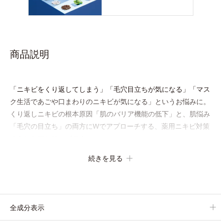
商品説明
「ニキビをくり返してしまう」「毛穴目立ちが気になる」「マス
ク生活であごや口まわりのニキビが気になる」というお悩みに。
くり返しニキビの根本原因「肌のバリア機能の低下」と、肌悩み
「毛穴の目立ち」の両方にWでアプローチする、薬用ニキビ対策
スキンケアシリーズです。
5種の和漢植物由来成分とコラーゲンが肌をいたわりながらうる
続きを見る
おいを与え、バリア機能を維持。ニキビができにくい肌を目指し
ます。
さらにビタミンC誘導体をはじめとした5種の整肌成分(*1)から成
る「ナノVCショットカプセル」を配合。カプセルが浸透してか
全成分表示
ら成分を放出する特殊技術によって、高い浸透力(*2)と安定性を