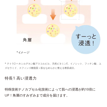
* テトラ2-ヘキシルデカン酸アスコルビル、天然ビタミンE、イノシット、フィチン酸、ユ
ズセラミド、スフィンゴ糖脂質＝肌をなめらかに整える整肌成分。
特長1 高い浸透力
特殊技術ナノカプセル化技術によって肌への浸透が約10倍に
UP！
角層のすみずみまで成分を届けます。