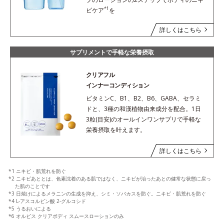
*1
ビケア
を
詳しくはこちら
サプリメントで手軽な栄養摂取
クリアフル
インナーコンディション
ビタミンC、B1、B2、B6、GABA、セラミ
ドと、3種の和漢植物由来成分を配合。1日
3粒(目安)のオールインワンサプリで手軽な
栄養摂取を叶えます。
詳しくはこちら
*1 ニキビ・肌荒れを防ぐ
*2 ニキビあととは、色素沈着のある肌ではなく、ニキビが治ったあとの健常な状態に戻っ
た肌のことです
*3 日焼けによるメラニンの生成を抑え、シミ・ソバカスを防ぐ。ニキビ・肌荒れを防ぐ
*4 L-アスコルビン酸 2-グルコシド
*5 うるおいによる
*6 オルビス クリアボディ スムースローションのみ