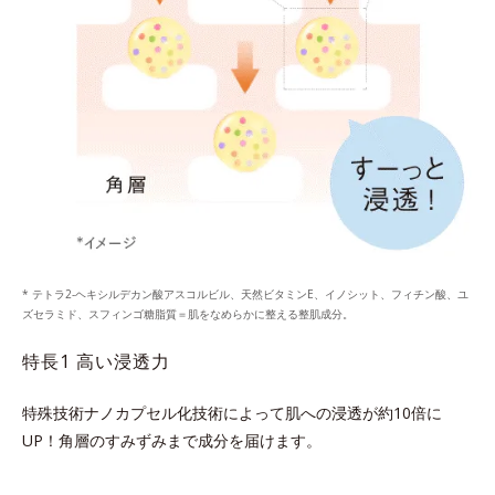
* テトラ2-ヘキシルデカン酸アスコルビル、天然ビタミンE、イノシット、フィチン酸、ユ
ズセラミド、スフィンゴ糖脂質＝肌をなめらかに整える整肌成分。
特長1 高い浸透力
特殊技術ナノカプセル化技術によって肌への浸透が約10倍に
UP！
角層のすみずみまで成分を届けます。