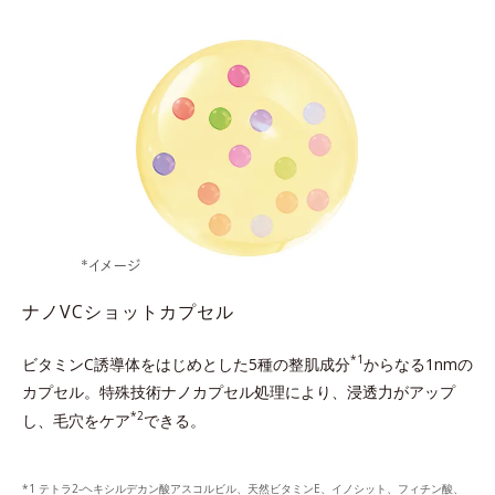
ナノVCショットカプセル
*1
ビタミンC誘導体をはじめとした5種の整肌成分
からなる1nmの
カプセル。
特殊技術ナノカプセル処理により、浸透力がアップ
*2
し、毛穴をケア
できる。
テトラ2-ヘキシルデカン酸アスコルビル、天然ビタミンE、イノシット、フィチン酸、