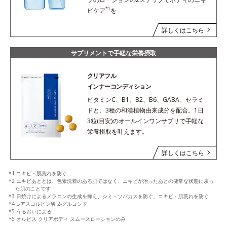
*1
ビケア
を
詳しくはこちら
サプリメントで手軽な栄養摂取
クリアフル
インナーコンディション
ビタミンC、B1、B2、B6、GABA、セラミ
ドと、3種の和漢植物由来成分を配合。1日
3粒(目安)のオールインワンサプリで手軽な
栄養摂取を叶えます。
詳しくはこちら
*1 ニキビ・肌荒れを防ぐ
*2 ニキビあととは、色素沈着のある肌ではなく、ニキビが治ったあとの健常な状態に戻っ
た肌のことです
*3 日焼けによるメラニンの生成を抑え、シミ・ソバカスを防ぐ。ニキビ・肌荒れを防ぐ
*4 L-アスコルビン酸 2-グルコシド
*5 うるおいによる
*6 オルビス クリアボディ スムースローションのみ