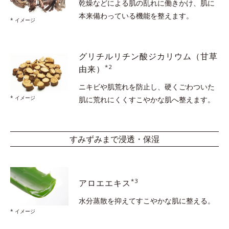
乾燥などによる肌の乱れに働きかけ、
肌に
本来備わっている機能を整えます。
* イメージ
グリチルリチン酸ジカリウム
（甘草
*2
由来）
ニキビや肌荒れを防止し、硬くごわついた
* イメージ
肌に
荒れにくくすこやかな肌へ整えます。
すみずみまで浸透・保湿
*3
アロエエキス
水分蒸散を抑えて
すこやかな肌に整える。
* イメージ