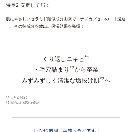
特長2 安定して届く
肌にやさしいセラミド類似成分由来で、ナノカプセルのまま浸透
し、その後成分を放出。保湿効果を発揮！
*1
くり返しニキビ
*2
・毛穴詰まり
から卒業
*2
みずみずしく清潔な垢抜け肌
へ
ニキビを防ぐ
洗浄による汚れの除去
まずは2週間、実感トライアル！