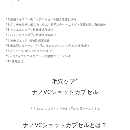
*7
*1 紫根エキス
＝肌コンディションを整える整肌成分
*2 グリチルリチン酸ジカリウム（甘草由来）＝ニキビ・肌荒れ防止有効成分
*8
*3 アロエエキス
＝植物性保湿成分
*9
*4 ハトムギエキス
＝植物性保湿成分
*5 ヨモギエキス=植物性保湿成分
*10
*6 保水型コラーゲン
＝肌にうるおいとハリを与える保湿成分
*7＝シコニン *8＝アロエエキス（2）
*9＝ヨクイニンエキス *10＝水溶性コラーゲン液
*11 角層まで
*
毛穴ケア
ナノVCショットカプセル
* うるおいによりキメを整えて毛穴を目立たなくする
ナノVCショットカプセルとは？