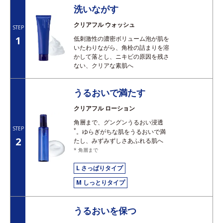
洗いながす
クリアフル ウォッシュ
STEP
1
低刺激性の濃密ボリューム泡が肌を
いたわりながら、角栓の詰まりを溶
かして落とし、ニキビの原因を残さ
ない、クリアな素肌へ
うるおいで満たす
クリアフル ローション
角層まで、グングンうるおい浸透
STEP
*
。ゆらぎがちな肌をうるおいで満
2
たし、みずみずしさあふれる肌へ
* 角層まで
L さっぱりタイプ
M しっとりタイプ
うるおいを保つ