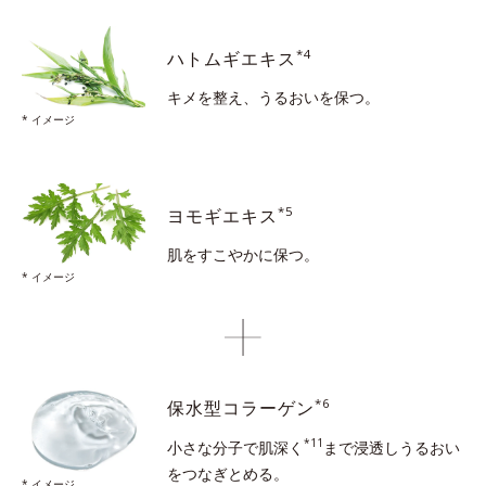
*4
ハトムギエキス
キメを整え、うるおいを保つ。
* イメージ
*5
ヨモギエキス
肌をすこやかに保つ。
* イメージ
*6
保水型コラーゲン
*11
小さな分子で肌深く
まで浸透し
うるおい
をつなぎとめる。
* イメージ