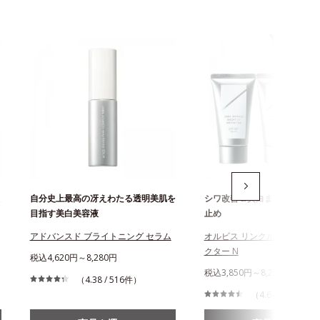
自分史上最高の冴えわたる透明美肌を
シワ改善＆美白まで叶える薬
目指す美白美容液
止め
アドバンスド ブライトニング セラム
オルビス リンクルブライトU
クター N
税込4,620円～8,280円
税込3,850円～8,280円
（4.38 / 516件）
（4.64 / 864件）