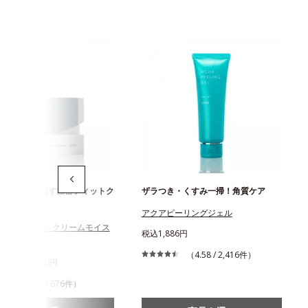
に弾力感を宿す濃密フィットク
ザラつき・くすみ一掃！角質ケア
アクアピーリングジェル
スユー ドット クリームモイス
税込1,886円
イザー
（4.58 / 2,416件）
630円～3,960円
（4.22 / 676件）