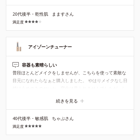
ます。繰り出せなくなってもまだだいぶ下の方に残ってい
20代後半・乾性肌
まますさん
ます、、！もったいない！！！どうか工夫していただける
満足度
と嬉しいです。
アイゾーンチューナー
容器も素晴らしい
普段ほとんどメイクをしませんが、こちらを使って素敵な
目元になれたらなぁと購入しました。 やはりメイクなし日
焼け止めのみのせいか、変化は見られませんでしたが、し
っとりするので目元の乾燥には良さそうです。 それより何
続きを見る
より、色々塗って手が濡れていても、つるんっといかずに
ちゃんとキャップが取れ、中身も繰り出せる、そこにかな
40代後半・敏感肌
ちゃぷさん
り驚きと喜びを感じました！！他社製品のこういう容器
満足度
は、手が濡れていたり、ベタついていたりすると、つるん
っと滑って、キャップが取れてもどこかに飛んでいってし