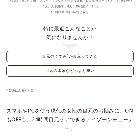
1 2019年9月実施 グループインタビューより抜粋（N＝20代後半：3人、 30代前半：
1人、30代後半：4人、40代前半：1人）
2 睡眠時間を6時間と仮定。
特に最近こんなことが
気になりませんか？
*
目元の
くすみ
が
目立ってきた
目元の印象が
どんより重い
乾燥によるくすみ
スマホやPCを使う現代の女性の目元のお悩みに。
ON
もOFFも、24時間目元ケアできるアイゾーンチューナ
ー。