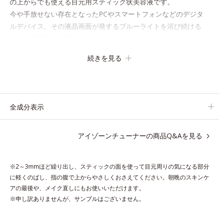
の上からでも使える目元用スティック状美容液です。
今や手放せない存在となったPCやスマートフォンなどのデジタ
ルデバイス。その液晶画面が発するブルーライトを浴び続ける
と、目元周りには青クマ・くすみ・乾燥が……。
そこでデジタルダメージの根本原因に着目し、目元スッキリ
続きを見る
(*4)・くすみケア・ハイライト効果と、1本で3つの機能を兼ね備
えた目元用美容液を開発しました。
保湿成分×マッサージ効果で目元の巡りをスムーズにし、乾燥を
ケアして目元スッキリ。
全成分表示
さらにワイルドタイムエキス(*5)が肌のキメを整え、ブライトニ
ングフィルター(*6)が光をコントロールして目元のくすみを払
アイゾーンチューナーの商品Q&Aを見る
い、透明感のある目元へ整えます。
メイクの上からでもＯＫだから、メイク直しのついでにスティッ
クをササッとすべらせるだけで、ほんのり血色感をONしてハイ
※2～3mmほど繰り出し、スティックの面を使って目元周りの気になる部分
ライト効果も。お疲れ目元がスッキリします。
に軽くのばし、指の腹で上からやさしくおさえてください。朝晩のスキンケ
スキンケアにもメイク直しにも使える、デジタルデバイスが手放
アの最後や、メイク直しにもお使いいただけます。
せない私たちにぴったりのアイテムです。
※申し訳ありませんが、サンプルはございません。