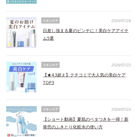
2026/07/28
スキンケア
日差し強まる夏のピンチに！美白ケアアイテ
ム5選
2026/07/23
スキンケア
【★4.3超え】クチコミで大人気の美白ケア
TOP3
2026/07/23
スキンケア
【ショート動画】夏肌のベタつきを一掃！新
発売のふきとり化粧水の使い方