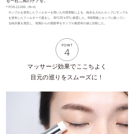
る一石二鳥のケアを。
POR-22-006（N=4）
サンプルを塗布したフィルターを用いた代替実験による。純水を入れたカップにサンプル
を塗布したフィルターで蓋をし、40℃30％RTに静置した。
8時間後にカップに残ってい
る純水量を測定し、初期からの蒸散率をサンプル無塗布の値と比較した。
POINT
4
マッサージ効果でここちよく
目元の巡りをスムーズに！