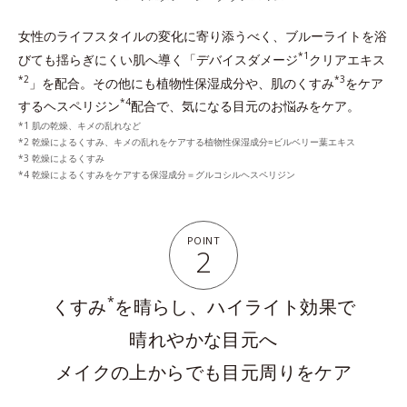
女性のライフスタイルの変化に寄り添うべく、ブルーライトを浴
*1
びても揺らぎにくい肌へ導く「デバイスダメージ
クリアエキス
*2
*3
」を配合。
その他にも植物性保湿成分や、肌のくすみ
をケア
*4
するヘスペリジン
配合で、気になる目元のお悩みをケア。
*1 肌の乾燥、キメの乱れなど
*2 乾燥によるくすみ、キメの乱れをケアする植物性保湿成分=ビルベリー葉エキス
*3 乾燥によるくすみ
*4 乾燥によるくすみをケアする保湿成分＝グルコシルヘスペリジン
POINT
2
*
くすみ
を晴らし、ハイライト効果で
晴れやかな目元へ
メイクの上からでも目元周りをケア