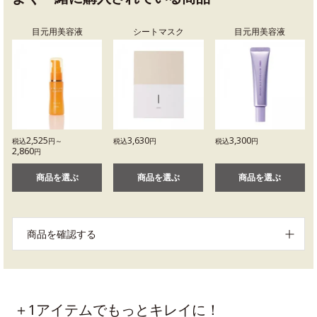
目元用美容液
シートマスク
目元用美容液
2,525
3,630
3,300
税込
円～
税込
円
税込
円
2,860
円
商品を選ぶ
商品を選ぶ
商品を選ぶ
商品を確認する
＋1アイテムでもっとキレイに！