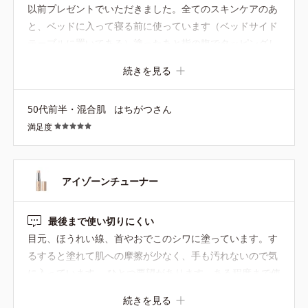
以前プレゼントでいただきました。全てのスキンケアのあ
と、ベッドに入って寝る前に使っています（ベッドサイド
テーブルに置いてある）塗ったあと指の腹でタッピングし
て眠るのが習慣。朝起きるとき乾燥してないのはアイゾー
続きを見る
ンチューナーのおかげだと思ってます。そろそろなくなる
ので購入しなきゃ。
50代前半・混合肌
はちがつさん
満足度
アイゾーンチューナー
最後まで使い切りにくい
目元、ほうれい線、首やおでこのシワに塗っています。す
るすると塗れて肌への摩擦が少なく、手も汚れないので気
に入っています。 ひとつ要望があります。ある程度まで使
うと繰り出せなくなるので使い切るのが難しい！お値段も
続きを見る
少し高めなので惜しく感じてスパチュラで削って使ってい