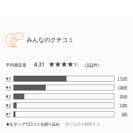
*1 肌の乾燥、キメの乱れ
*2 メイク効果による
*3 乾燥による
*4 マッサージ効果による
*5 乾燥によるくすみをケアする植物性保湿成分
みんなのクチコミ
*6 ブライトニングフィルター（酸化チタン、シリカ、マイカ、
酸化鉄、トリメトキシシリルジメチコン）= 仕上がり向上粉体
4.31
平均満足度
（
332
件）
●無香料 ●酸化しやすい油分不使用 ●アルコールフリー ●特殊コー
5
175
件
ティング処理*1パール使用 ●デバイスダメージクリアエキス*2配
4
106
件
合＝肌のくすみをケアする植物性保湿成分 ●ヘスペリジン*3=肌の
3
35
件
くすみをケアする保湿成分 ●ワイルドタイムエキス＝肌のくすみを
ケアする植物性保湿成分 ●ブライトニングフィルター*4＝仕上が
2
10
件
り向上粉体
1
6
件
*1 ジメチコン *2ビルベリー葉エキス *3 グルコシルヘスペリ
★を
タップ
で口コミを絞り込み
絞り込みを解除する
ジン *4 酸化チタン、シリカ、マイカ、酸化鉄、トリメトキシシ