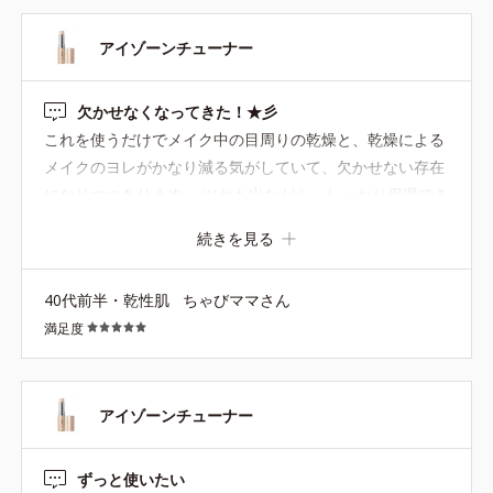
リルジメチコン
※アレルギーテスト済＝全ての方にアレルギーが起こらないという
アイゾーンチューナー
ことではありません。
欠かせなくなってきた！★彡
これを使うだけでメイク中の目周りの乾燥と、乾燥による
メイクのヨレがかなり減る気がしていて、欠かせない存在
になりつつあります。 ツヤも出ながら、しっかり保湿でき
るのが素晴らしい。 直にぐりぐり塗るのではなく、指に取
続きを見る
って優しく馴染ませています。
40代前半・乾性肌
ちゃびママさん
満足度
アイゾーンチューナー
ずっと使いたい