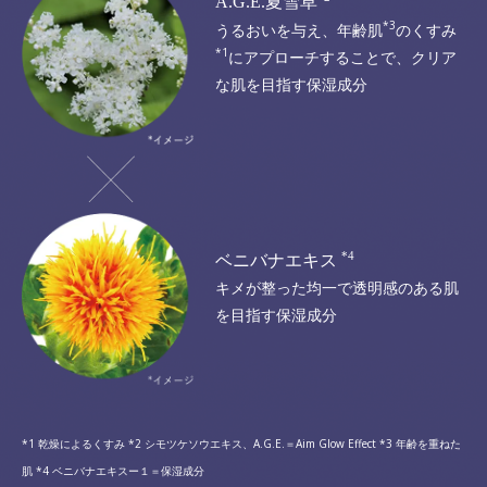
A.G.E.夏雪草
*3
うるおいを与え、年齢肌
のくすみ
*1
にアプローチすることで、
クリア
な肌を目指す保湿成分
*4
ベニバナエキス
キメが整った
均一で透明感のある肌
を目指す保湿成分
*1 乾燥によるくすみ *2 シモツケソウエキス、A.G.E.＝Aim Glow Effect *3 年齢を重ねた
肌 *4 ベニバナエキスー１＝保湿成分