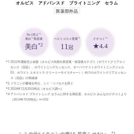
オルビス アドバンスド ブライトニング セラム
医薬部外品
*1
No.1売上
*3
*4
*2
ベストコスメ受賞
クチコミ
美白
美容液
11
★4.4
*2
美白
冠
2022年通販売上金額（オルビス内美白美容液・保湿液カテゴリ（ホワイトクリアエッ
センス（旧品）、ホワイトニングエッセンス、オーバーナイトホワイトニングジェル
EX、ホワイト エキストラ クリーミーモイスチャー））内でのホワイトクリアエッセン
ス（旧品）の実績値
メラニンの蓄積を抑え、シミ・ソバカスを防ぐ
2024年12月20日時点（オルビス調べ）
アドバンスド ブライトニング セラムに対する満足度。オルビス みんなのクチコミより
（2024年10月時点）n=332
*1