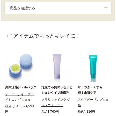
商品を確認する
＋1アイテムでもっとキレイに！
美白涼感ジェルパック
泡立て不要のうるぷる
ザラつき・くすみ一
ジュレタイプ洗顔料
掃！角質ケア
オーバーナイト ブラ
イトニング ジェル
クラリファイング ジ
アクアピーリングジェ
ュレウォッシュ
ル
税込3,190円～4,590
円
税込1,760円
税込1,886円