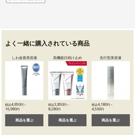
よく一緒に購入されている商品
しわ改善美容液
高機能日焼け止め
先行型美容液
4,950
3,850
4,180
税込
円～
税込
円～
税込
円～
16,980
8,280
4,500
円
円
円
商品を選ぶ
商品を選ぶ
商品を選ぶ