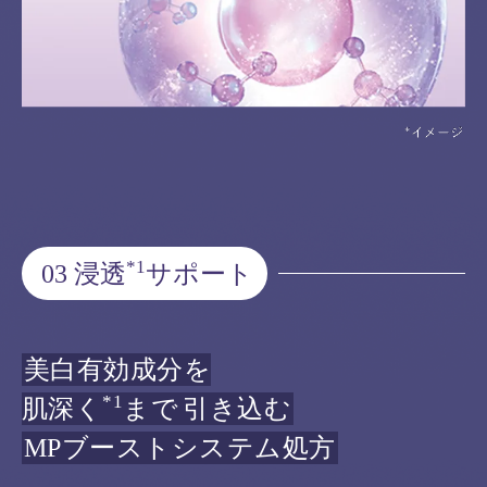
*1
03 浸透
サポート
美白有効成分を
*1
肌深く
まで
引き込む
MPブーストシステム処方