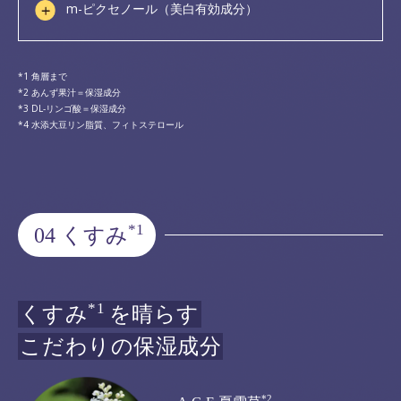
m-ピクセノール（美白有効成分）
角層まで
あんず果汁＝保湿成分
DL-リンゴ酸＝保湿成分
水添大豆リン脂質、フィトステロール
*1
04 くすみ
*1
くすみ
を晴らす
こだわりの保湿成分
*2