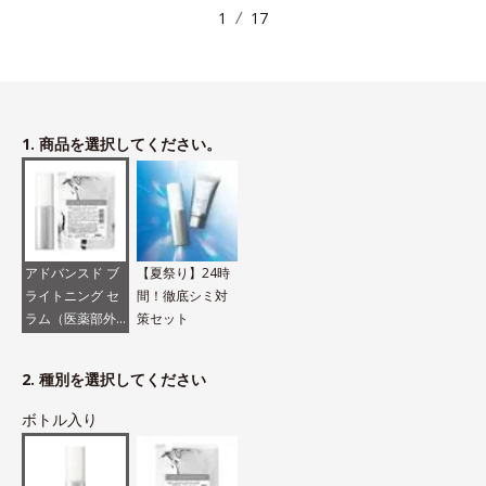
1
17
1. 商品を選択してください。
アドバンスド ブ
【夏祭り】24時
ライトニング セ
間！徹底シミ対
ラム（医薬部外
策セット
品）
2. 種別を選択してください
ボトル入り