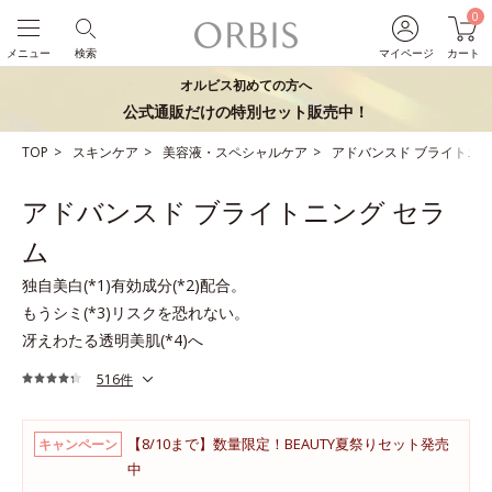
0
メニュー
検索
マイページ
カート
オルビス初めての方へ
公式通販だけの特別セット販売中！
TOP
スキンケア
美容液・スペシャルケア
アドバンスド ブライトニン
アドバンスド ブライトニング セラ
ム
独自美白(*1)有効成分(*2)配合。
もうシミ(*3)リスクを恐れない。
冴えわたる透明美肌(*4)へ
516件
【8/10まで】数量限定！BEAUTY夏祭りセット発売
キャンペーン
中