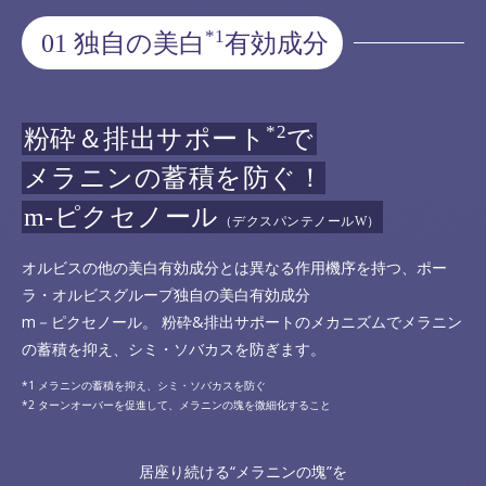
*1
01 独自の美白
有効成分
*2
粉砕＆排出サポート
で
メラニンの蓄積を防ぐ！
m-ピクセノール
（デクスパンテノールW）
オルビスの他の美白有効成分とは異なる作用機序を持つ、ポー
ラ・オルビスグループ独自の美白有効成分
m－ピクセノール。 粉砕&排出サポートのメカニズムでメラニン
の蓄積を抑え、シミ・ソバカスを防ぎます。
メラニンの蓄積を抑え、シミ・ソバカスを防ぐ
ターンオーバーを促進して、メラニンの塊を微細化すること
居座り続ける“メラニンの塊”を