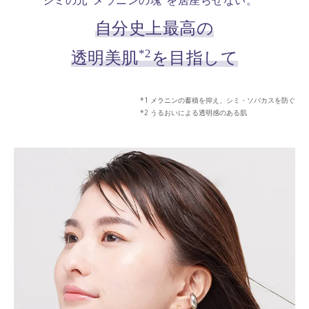
シミの元“メラニンの塊”を居座らせない。
自分史上最高の
*2
透明美肌
を目指して
メラニンの蓄積を抑え、シミ・ソバカスを防ぐ
うるおいによる透明感のある肌