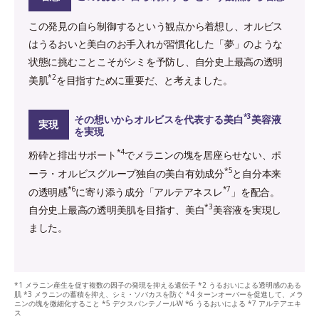
この発見の自ら制御するという観点から着想し、オルビス
はうるおいと美白のお手入れが習慣化した「夢」のような
状態に挑むことこそがシミを予防し、自分史上最高の透明
*2
美肌
を目指すために重要だ、と考えました。
*3
その想いからオルビスを代表する美白
美容液
実現
を実現
*4
粉砕と排出サポート
でメラニンの塊を居座らせない、ポ
*5
ーラ・オルビスグループ独自の美白有効成分
と自分本来
*6
*7
の透明感
に寄り添う成分「アルテアネスレ
」を配合。
*3
自分史上最高の透明美肌を目指す、美白
美容液を実現し
ました。
*1 メラニン産生を促す複数の因子の発現を抑える遺伝子 *2 うるおいによる透明感のある
肌 *3 メラニンの蓄積を抑え、シミ・ソバカスを防ぐ *4 ターンオーバーを促進して、メラ
ニンの塊を微細化すること *5 デクスパンテノールW *6 うるおいによる *7 アルテアエキ
ス