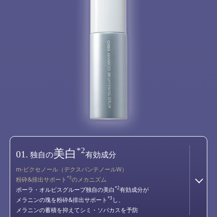
*2
美白
01.
独自の
有効成分
m-ピクセノール（デクスパンテノールW）
*3
粉砕&排出サポート
のメカニズム
*2
ポーラ・オルビスグループ独自の美白
有効成分が
*3
メラニンの塊を粉砕&排出サポート
し、
メラニンの蓄積を抑えてシミ・ソバカスを予防