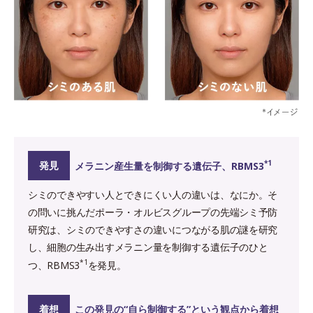
*1
発見
メラニン産生量を制御する遺伝子、RBMS3
シミのできやすい人とできにくい人の違いは、なにか。そ
の問いに挑んだポーラ・オルビスグループの先端シミ予防
研究は、シミのできやすさの違いにつながる肌の謎を研究
し、細胞の生み出すメラニン量を制御する遺伝子のひと
*1
つ、RBMS3
を発見。
着想
この発見の“自ら制御する”という観点から着想