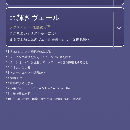
輝きヴェール
05.
*10
テクスチャー3段階変化
ここちよいテクスチャーにより、
まるで上品な光のヴェールを纏ったような後肌感へ
うるおいによる透明感のある肌
メラニンの蓄積を抑え、シミ・ソバカスを防ぐ
ターンオーバーを促進して、メラニンの塊を微細化すること
うるおいによる
アルテアエキス＝保湿成分
角層まで
乾燥によるくすみ
シモツケソウエキス、A.G.E.＝Aim Glow Effect
年齢を重ねた肌
手に取った時、馴染ませたとき、後肌に感じる変化感