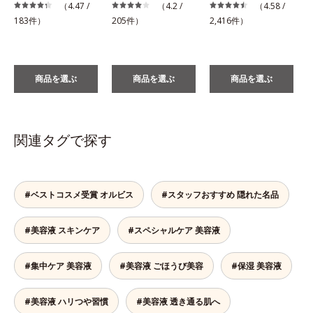
税
（4.47 /
（4.2 /
（4.58 /
183件）
205件）
2,416件）
商品を選ぶ
商品を選ぶ
商品を選ぶ
関連タグで探す
#ベストコスメ受賞 オルビス
#スタッフおすすめ 隠れた名品
#美容液 スキンケア
#スペシャルケア 美容液
#集中ケア 美容液
#美容液 ごほうび美容
#保湿 美容液
#美容液 ハリつや習慣
#美容液 透き通る肌へ