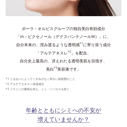
ポーラ・オルビスグループの独自美白有効成分
「m－ピクセノール（デクスパンテノールW）」に、
*1
自分本来の、澄み渡るような透明感
に寄り添う成分
*2
「アルテアネスレ
」を配合。
自分史上最高の、冴えわたる透明美肌を目指す、
*3
美白
美容液です。
うるおいによってくすみがなく明るい肌状態のこと
アルテアエキス＝保湿成分
メラニンの蓄積を抑え、シミ・ソバカスを防ぐ
年齢とともにシミへの不安が
増えていませんか？