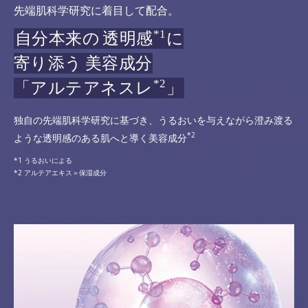
先端肌科学研究に着目して配合。
*1
自分本来の
透明感
に
寄り添う
美容成分
*2
「アルテアネスレ
」
独自の先端肌科学研究に基づき、うるおいを与えながら澄み渡る
*2
ような透明感のある肌へと導く美容成分
うるおいによる
アルテアエキス＝保湿成分