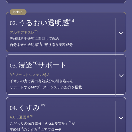
*4
うるおい透明感
02.
*5
アルテアネスレ
先端肌科学研究に着目して配合
*4
自分本来の透明感
に寄り添う美容成分
*6
浸透
サポート
03.
MPブーストシステム処方
イオンの力で美白有効成分の引き込みを
サポートするMPブーストシステム処方を搭載
*7
くすみ
04.
*8
A.G.E.夏雪草
*8
こだわりの保湿成分「A.G.E.夏雪草」
が
*9
*7
年齢肌
のくすみ
にアプローチ