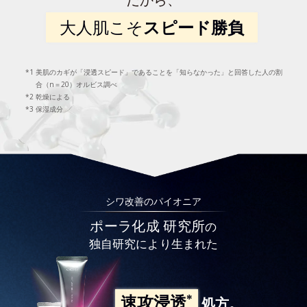
大人肌こそ
スピード勝負
美肌のカギが「浸透スピード」であることを「知らなかった」と回答した人の割
合（n＝20）オルビス調べ
乾燥による
保湿成分
シワ改善のパイオニア
ポーラ化成 研究所
の
独自研究により生まれた
*
速攻浸透
処方。