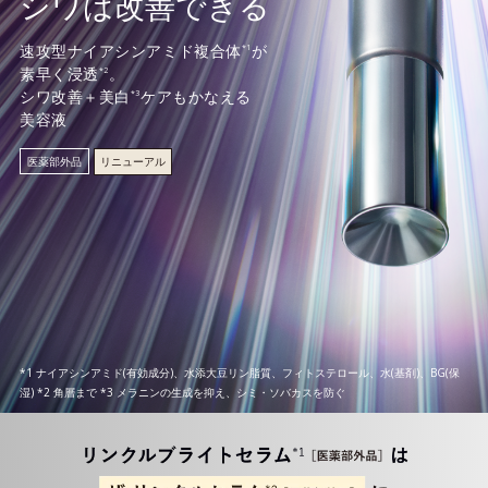
シワは改善できる
速攻型ナイアシンアミド複合体
が
*1
素早く浸透
。
*2
シワ改善＋美白
ケアもかなえる
*3
美容液
医薬部外品
リニューアル
*1 ナイアシンアミド(有効成分)、水添大豆リン脂質、フィトステロール、水(基剤)、BG(保
湿) *2 角層まで *3 メラニンの生成を抑え、シミ・ソバカスを防ぐ