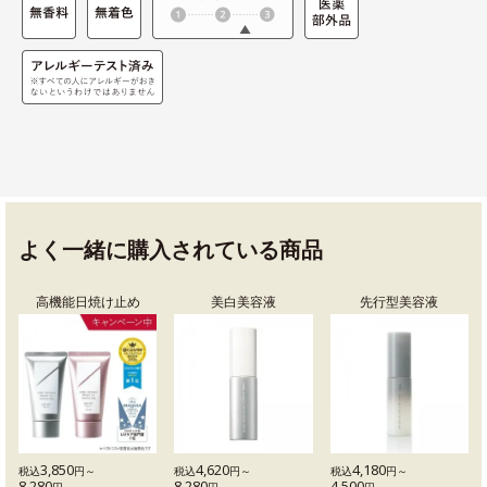
よく一緒に購入されている商品
高機能日焼け止め
美白美容液
先行型美容液
3,850
4,620
4,180
税込
円～
税込
円～
税込
円～
8,280
8,280
4,500
円
円
円