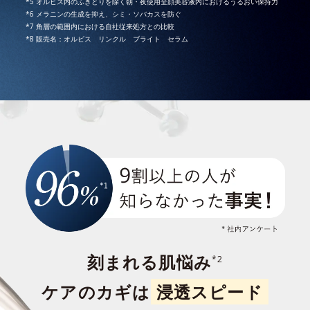
*5 オルビス内のふきとりを除く朝・夜使用全顔美容液内におけるうるおい保持力
*6 メラニンの生成を抑え、シミ・ソバカスを防ぐ
*7 角層の範囲内における自社従来処方との比較
*8 販売名：オルビス リンクル ブライト セラム
刻まれる肌悩み
*2
ケアのカギは
浸透スピード