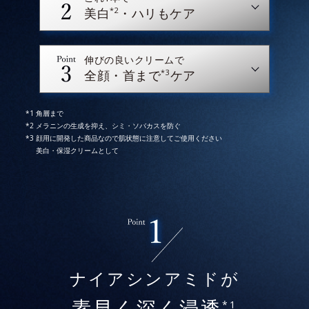
*2
美白
・ハリもケア
伸びの良いクリームで
*3
全顔・首まで
ケア
角層まで
メラニンの生成を抑え、シミ・ソバカスを防ぐ
顔用に開発した商品なので肌状態に注意してご使用ください
美白・保湿クリームとして
* イメージ
* 2025年5月28日時点で、科学文献データベース
ナイアシンアミドが
PubMedにより国内化粧品業界において該当文献がない
ことを確認（ポーラ化成研究所調べ）
*1
素早く深く浸透