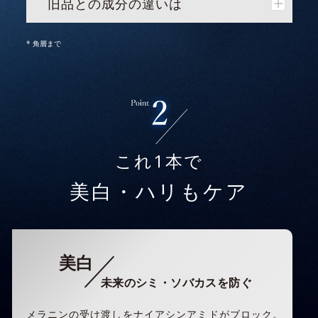
旧品との成分の違いは
* 角層まで
これ1本で
美白・ハリもケア
美白
未来のシミ・ソバカスを防ぐ
メラニンの受け渡しをナイアシンアミドがブロック。