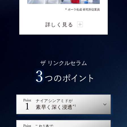
* ポーラ化成 研究所従業員
ポーラ化成 研究所は、今回新たに細胞の
詳しく見る
「遊走」に着目。
真皮の線維芽細胞の「遊走」には“細胞
が持つ因子”「ビンキュリン」の発現量
が関係しており、これが
シワの部位にお
いて低下していることを業界で初めて発
ザ リンクルセラム
見しました。
オルビスは、細胞が修復箇所に素早く駆
けつける「遊走」から“スピード”に着
眼。
スピード感をもったお手入れを体感いた
だきたいという想いから
浸透スピードを
ナイアシンアミドが
高めた新処方を採用。
*1
素早く深く浸透
有効成分のなじみと浸透スピードアップ
に挑みました。
これ1本で