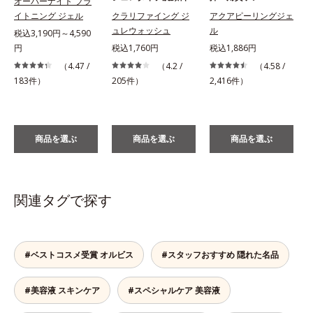
オーバーナイト ブラ
イトニング ジェル
クラリファイング ジ
アクアピーリングジェ
ュレウォッシュ
ル
税込3,190円～4,590
円
税込1,760円
税込1,886円
税
（4.47 /
（4.2 /
（4.58 /
183件）
205件）
2,416件）
商品を選ぶ
商品を選ぶ
商品を選ぶ
関連タグで探す
#ベストコスメ受賞 オルビス
#スタッフおすすめ 隠れた名品
#美容液 スキンケア
#スペシャルケア 美容液