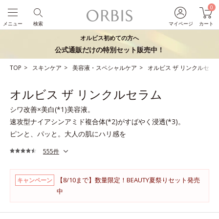
0
メニュー
検索
マイページ
カート
オルビス初めての方へ
公式通販だけの特別セット販売中！
TOP
スキンケア
美容液・スペシャルケア
オルビス ザ リンクルセラ
オルビス ザ リンクルセラム
シワ改善×美白(*1)美容液。
速攻型ナイアシンアミド複合体(*2)がすばやく浸透(*3)。
ピンと、パッと。大人の肌にハリ感を
555件
【8/10まで】数量限定！BEAUTY夏祭りセット発売
キャンペーン
中