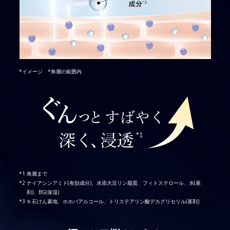
*イメージ *角層の範囲内
角層まで
ナイアシンアミド(有効成分)、水添大豆リン脂質、フィトステロール、水(基
剤)、BG(保湿)
Ｋ石けん素地、ホホバアルコール、トリステアリン酸デカグリセリル(基剤)