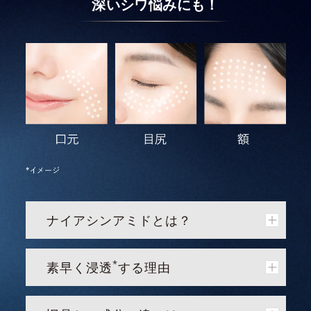
深いシワ悩みにも！
ナイアシンアミドとは？
*
素早く浸透
する理由