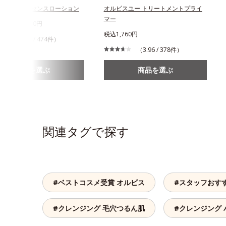
スユー エッセンスローション
オルビスユー トリートメントプライ
マー
750円～2,970円
税込1,760円
（4.49 / 474件）
（3.96 / 378件）
商品を選ぶ
商品を選ぶ
関連タグで探す
#ベストコスメ受賞 オルビス
#スタッフおす
#クレンジング 毛穴つるん肌
#クレンジング