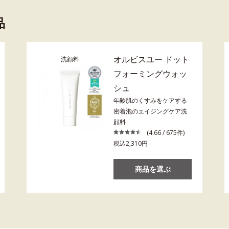
品
オルビスユー ドット
洗顔料
フォーミングウォッ
シュ
年齢肌のくすみをケアする
密着泡のエイジングケア洗
顔料
(4.66 / 675件)
税込2,310円
商品を選ぶ