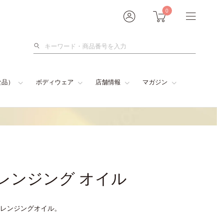
0
検
索
食品）
ボディウェア
店舗情報
マガジン
クレンジング オイル
レンジングオイル。