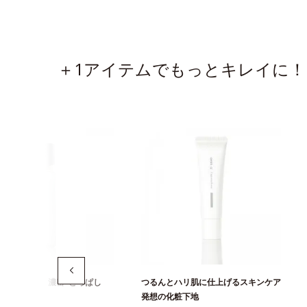
＋1アイテムでもっとキレイに！
いを届ける、濃密"とろぱし
つるんとハリ肌に仕上げるスキンケア
粧水
発想の化粧下地