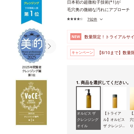
日本初の超微粒子技術(*1)が
毛穴奥の微細な汚れにアプローチ
792件
数量限定！トライアルサ
NEW
【8/10まで】数量
キャンペーン
1. 商品を選択してください。
オルビス ザ
【トライア
【
クレンジング
ル】オルビス
穴
オイル
ザ クレンジン
り
グ オイル
グ