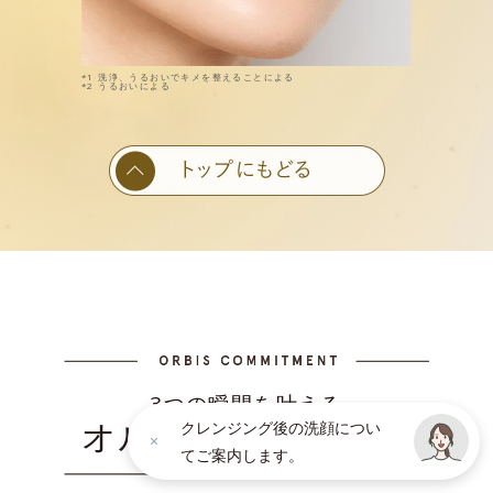
*1 洗浄、うるおいでキメを整えることによる
*2 うるおいによる
3つの瞬間を叶える
オルビスのこだわり
クレンジング後の洗顔につい
てご案内します。