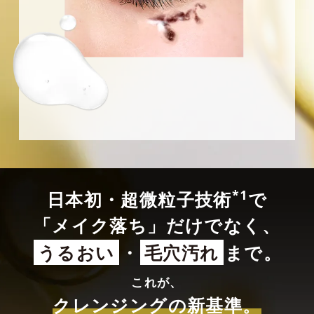
*1
日本初・超微粒子技術
で
「メイク落ち」だけでなく、
うるおい
・
毛穴汚れ
まで。
これが、
クレンジングの新基準。