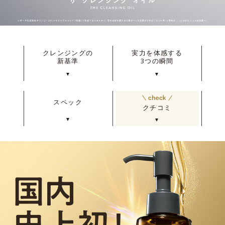
クレンジングの
実力を体感する
新基準
3つの瞬間
▼
▼
スペック
クチコミ
▼
▼