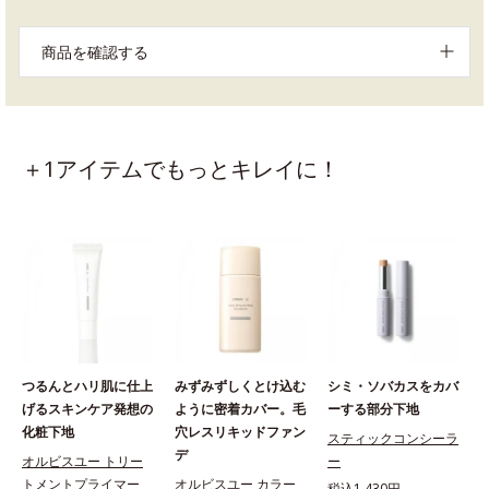
商品を確認する
＋1アイテムでもっとキレイに！
つるんとハリ肌に仕上
みずみずしくとけ込む
シミ・ソバカスをカバ
げるスキンケア発想の
ように密着カバー。毛
ーする部分下地
化粧下地
穴レスリキッドファン
スティックコンシーラ
デ
オルビスユー トリー
ー
トメントプライマー
オルビスユー カラー
税込1,430円