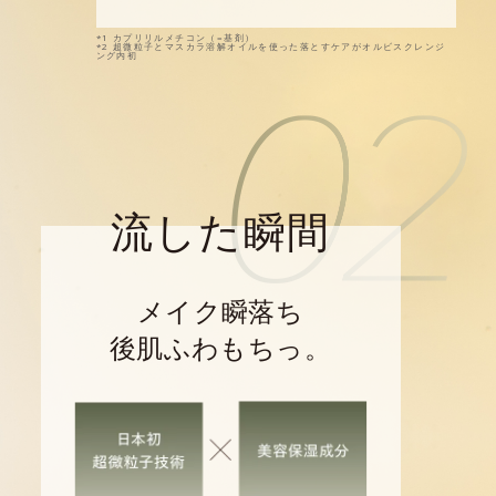
*1 カプリリルメチコン（=基剤）
*2 超微粒子とマスカラ溶解オイルを使った落とすケアがオルビスクレンジ
ング内初
流した瞬間
メイク瞬落ち
後肌ふわもちっ。