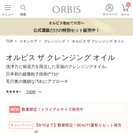
0
メニュー
検索
マイページ
カート
オルビス初めての方へ
公式通販だけの特別セット販売中！
TOP
スキンケア
クレンジング
オルビス ザ クレンジング オイル
オルビス ザ クレンジング オイル
洗浄力と保湿力を両立した至福のクレンジングオイル。
日本初の超微粒子技術(*1)が
毛穴奥の微細な汚れにアプローチ
790件
数量限定！トライアルサイズ発売中
NEW
【8/10まで】数量限定！BEAUTY夏祭りセット発売
キャンペーン
中