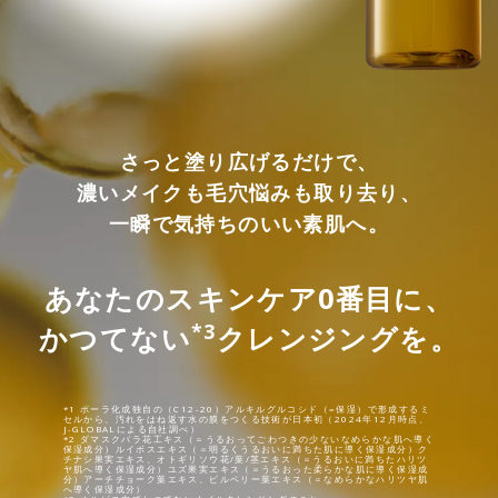
さっと塗り広げるだけで、
濃いメイクも毛穴悩みも取り去り、
一瞬で気持ちのいい素肌へ。
あなたのスキンケア0番目に、
*3
かつてない
クレンジングを。
*1 ポーラ化成独自の（C12-20）アルキルグルコシド（=保湿）で形成するミ
セルから、汚れをはね返す水の膜をつくる技術が日本初（2024年12月時点、
J-GLOBALによる自社調べ）
*2 ダマスクバラ花工キス（＝うるおってごわつきの少ないなめらかな肌へ導く
保湿成分）ルイボスエキス（＝明るくうるおいに満ちた肌に導く保湿成分）ク
チナシ果実エキス、オトギリソウ花/葉/茎エキス（＝うるおいに満ちたハリツ
ヤ肌へ導く保湿成分）ユズ果実エキス（＝うるおった柔らかな肌に導く保湿成
分）アーチチョーク葉エキス、ビルベリー葉エキス（＝なめらかなハリツヤ肌
へ導く保湿成分）