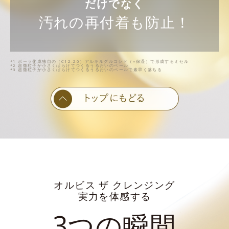
だけでなく
汚れの再付着も防止！
*1 ポーラ化成独自の（C12-20）アルキルグルコシド（=保湿）で形成するミセル
*2 超微粒子が小さくばらけてつくるうるおいのベール
*3 超微粒子が小さくばらけてつくるうるおいのベールで素早く落ちる
オルビス ザ クレンジング
実力を体感する
3つの瞬間