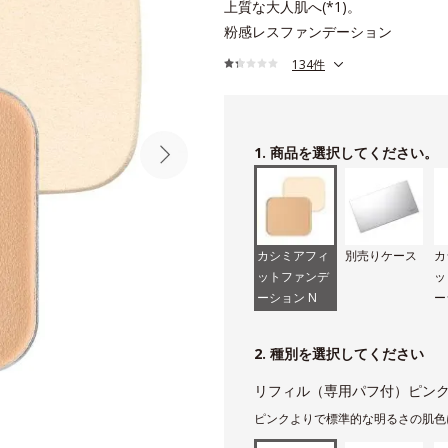
上質な大人肌へ(*1)。
粉感レスファンデーション
134件
1. 商品を選択してください。
カシミアフィ
別売りケース
カ
ットファンデ
ッ
ーション N
ー
用
2. 種別を選択してください
リフィル（専用パフ付）ピンク
ピンクよりで標準的な明るさの肌色