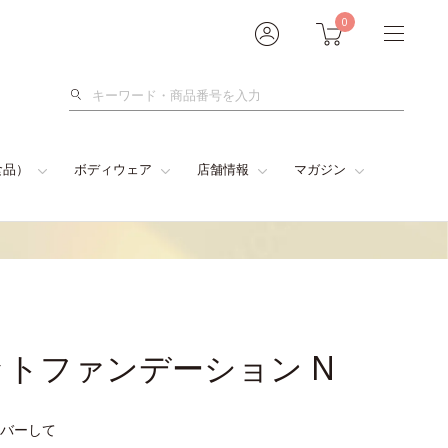
0
検
索
食品）
ボディウェア
店舗情報
マガジン
トファンデーション N
バーして