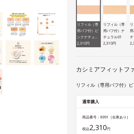
リフィル（専
リフィル（専
リ
用パフ付）ピ
用パフ付）ナ
用
ンクナチュラ
チュラル01
チ
ル02
2,310円
2,310円
2
カシミアフィットファ
リフィル（専用パフ付）ピン
通常購入
商品番号：
8991
［在庫あり］
2,310
税込
円