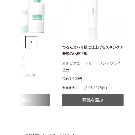
のためのボディケア
つるんとハリ肌に仕上げるスキンケア
発想の化粧下地
スキンシリーズ
オルビスユー トリートメントプライ
320円～1,645円
マー
（4.58 / 1,490件）
税込1,760円
（3.96 / 378件）
商品を選ぶ
商品を選ぶ