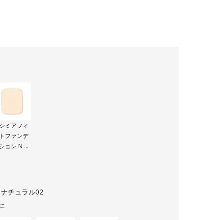
シミアフィ
トファンデ
ション N 専
パフ
ナチュラル02
に