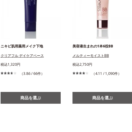
ニキビ肌用薬用メイク下地
美容液生まれの1本6役BB
クリアフル デイケアベース
メルティーモイストBB
税込1,320円
税込2,750円
（3.86 / 66件）
（4.11 / 1,090件）
商品を選ぶ
商品を選ぶ