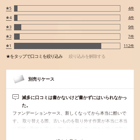
※アレルギーテスト済＝全ての方にアレルギーが起こらないという
5
4
件
ことではありません。
4
4
件
3
9
件
2
7
件
1
112
件
★を
タップ
で口コミを絞り込み
絞り込みを解除する
別売りケース
滅多に口コミは書かないけど書かずにはいられなかっ
た。
ファンデーションケース、新しくなってから本当に酷いで
す。 取り替える際、古いものを取り外す作業が本当に本当
に手間！面倒！ 下から押し出しても張り付きが強くて取り
出しづらい。最悪です。 ヘアピンだとピンの長さが足りな