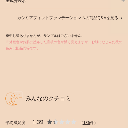
全成分表示
ファンデーションです。
カシミアフィットファンデーション Nの商品Q&Aを見る
*1 メイク効果による *2 保湿成分
※申し訳ありませんが、サンプルはございません。
※外観色やお肌に塗布した直後の色が濃く見えますが、お肌になじんだ後の
色みは旧品同等です。
●無香料 ●酸化しやすい油分不使用
●紫外線吸収剤不使用
●SPF20 ・ PA
●カシミアフィット製法＝なめらか質感と軽い仕上がりを叶える粉体
の製法
●スムースジェントルタッチパウダー*1 ＝感触・仕上がり向上粉体
●ルミナスライティングパウダー*2 ＝仕上がり向上粉体
●血色感補正パウダー*3 ＝仕上がり向上粉体
●ローヤルゼリーエキス、加水分解コラーゲン、ヒアルロン酸Na 、
みんなのクチコミ
セラミド NP ＝保湿成分
*1 (HDI/PPG/ポリカプロラクトン クロスポリマー、シリカ
1.39
*2 ジメチコン ビニルジメチコン クロスポリマー、アルミナ
平均満足度
（
136
件）
*3 合成フルオロフロゴパイト、酸化チタン、酸化スズ