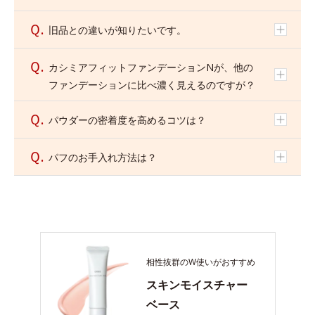
2.ケース左側の枠内に置き、粉面をパフで押さえてセット
します。
Ｑ.
旧品との違いが知りたいです。
使い終わったらケースの裏面の穴からピン先などで中皿を
Ｑ.
カシミアフィットファンデーションNが、他の
押し上げ、新しいリフィルと取り替えてください。（イラ
ファンデーションに比べ濃く見えるのですが？
スト②参照）
取り替える際は、ケース左側の枠内を軽く拭き取りを行っ
Ｑ.
パウダーの密着度を高めるコツは？
てから、リフィルを装着させてください。
Ｑ.
パフのお手入れ方法は？
相性抜群のW使いがおすすめ
スキンモイスチャー
ベース
ご注意