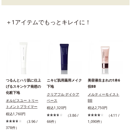
＋1アイテムでもっとキレイに！
つるんとハリ肌に仕上
ニキビ肌用薬用メイク
美容液生まれの1本6
げるスキンケア発想の
下地
役BB
化粧下地
クリアフル デイケア
メルティーモイスト
オルビスユー トリー
ベース
BB
トメントプライマー
税込1,320円
税込2,750円
税込1,760円
（3.86 /
（4.11 /
1
（3.96 /
66件）
1,090件）
378件）