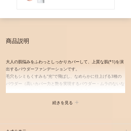
商品説明
旧品をお使いのお客様も、
必ずケースをご購入ください。
大人の肌悩みをふわっとしっかりカバーして、上質な肌(*1)を演
出するパウダーファンデーションです。
旧品「カシミアフィットファンデーション 別売りケー
毛穴もシミもくすみも“光”で飛ばし、なめらかに仕上げる3種の
ス」とは互換性がありません。
パウダー（高いカバー力と艶を実現するパウダー・ムラのないな
めらかな肌に整えるパウダー・自然な血色感をプラスする(*1)パ
ウダー）を配合。
続きを見る
さらに体温でとろける保湿成分で粉体をコーティング、スフレ状
にする製法と美容液成分(*2)により、重ねてもふんわり軽やかに
密着してうるおいが続きます。
粉浮きや厚塗り感の少ない、リキッド派にもおすすめのパウダー