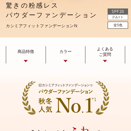
驚きの粉感レス
SPF20
パウダーファンデーション
PA++
全5色
カシミアフィットファンデーションN
よくある
商品特徴
カラー
ご質問