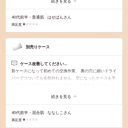
続きを見る
かったり、穴も小さく入らなかったり。もう本当に散々で
す。 入れるのはまだマシですが。 ファンデーション自体
40代前半・普通肌
はせぱんさん
は普通。けど、このケースのせいでリピはしない。 そのく
満足度
らい酷い仕様です。以前のはめ込むだけのタイプに戻して
欲しいです。
別売りケース
ケース改善してください…
新ケースになって初めての交換作業。 裏の穴に細いドライ
バーでつついても全然外れません… 空になったケースを平
ドライバーで持ち上げたりしてなんとか外れましたが、ケ
ースに傷や凹みがついてしまいましたし、隅にまだ残って
続きを見る
るファンデも割れて散々なことに。 これだけ口コミでも意
見が出ているのですからどうか動いていただけないでしょ
40代前半・混合肌
ななしこさん
うか。残念です。
満足度