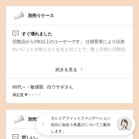
別売りケース
すぐ壊れました
旧製品から5年以上のユーザーです。 仕様変更により以前
のパレットが使えなくなるとのことで、数ヶ月前に旧製品
パレット購入したばかりなのに〜仕方ないなと購入。 使い
始めて半年足らずでケースの上下をつなぐヒンジ部分のプ
続きを見る
ラスチックが右左と続けて割れてしまい、蓋と下のケース
がバラバラになり、持ち運び出来なくなりました。旧製品
60代～・敏感肌
白ウサギさん
は五年位使っていたので品質が落ちたと感じ、ファンデー
満足度
ション自体への信頼も失いました。次は他社製品にするつ
もりです。
カシミアフィットファンデーション
別売りケース
自分に似合う色選びについてご案内
します。
悲しい…