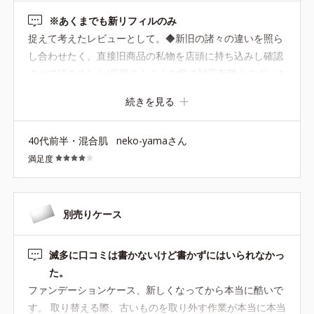
※あくまでも新リフィルのみ
捉えて考えたレビューとして。◆新旧の諸々の違いを照ら
し合わせたく、直接旧商品の私物を店頭に持ち込みし確認
させて頂きました(店員さんこんな客の対応有難うございま
す)。色は変わらず同じBN2を選択。他のレビューにある
続きを見る
ように、ケースよりは小さいレフィルに変化。透明シート
は未使用で支障なし。使い易いのはあまり変わらず。前よ
40代前半・混合肌
neko-yamaさん
り粉が付き易い気も。厚くならないように注意。12gと増
満足度
えた分コスパは良いかと思います。この後、最後まで使い
切れればなお良し。 とりあえずリフィルだけで考えると
それなりに良かったかと。
別売りケース
滅多に口コミは書かないけど書かずにはいられなかっ
た。
ファンデーションケース、新しくなってから本当に酷いで
す。 取り替える際、古いものを取り外す作業が本当に本当