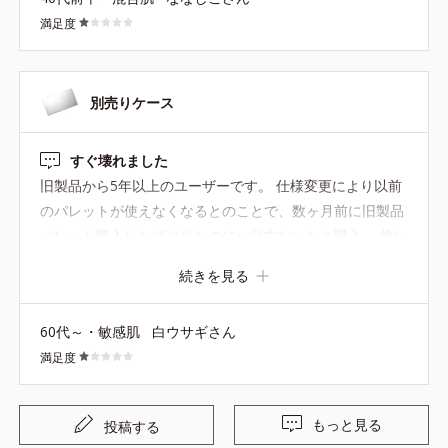
うか。残念です。
満足度
別売りケース
すぐ壊れました
旧製品から5年以上のユーザーです。 仕様変更により以前
のパレットが使えなくなるとのことで、数ヶ月前に旧製品
パレット購入したばかりなのに〜仕方ないなと購入。 使い
始めて半年足らずでケースの上下をつなぐヒンジ部分のプ
続きを見る
ラスチックが右左と続けて割れてしまい、蓋と下のケース
がバラバラになり、持ち運び出来なくなりました。旧製品
60代～・敏感肌
白ウサギさん
は五年位使っていたので品質が落ちたと感じ、ファンデー
満足度
ション自体への信頼も失いました。次は他社製品にするつ
もりです。
もっと見る
投稿する