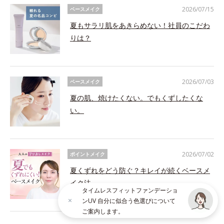
2026/07/15
ベースメイク
夏もサラリ肌をあきらめない！社員のこだわ
りは？
2026/07/03
ベースメイク
夏の肌、焼けたくない。でもくずしたくな
い。
2026/07/02
ポイントメイク
夏くずれをどう防ぐ？キレイが続くベースメ
イク法
タイムレスフィットファンデーショ
ンUV 自分に似合う色選びについて
ご案内します。