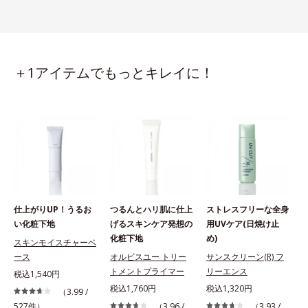
＋1アイテムでもっとキレイに！
仕上がりUP！うるお
つるんとハリ肌に仕上
ストレスフリーな全身
い化粧下地
げるスキンケア発想の
用UVケア(日焼け止
化粧下地
め)
スキンモイスチャーベ
ース
オルビスユー トリー
サンスクリーン(R) フ
トメントプライマー
リーエンス
税込1,540円
税込1,760円
税込1,320円
（3.99 /
527件）
（3.96 /
（3.93 /