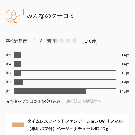
●無香料 ●酸化しやすい油分不使用●紫外線吸収剤不使用
みんなのクチコミ
●SPF30 PA+++ ●UV耐水性★ ●ウォータープルーフ*１
●さらさらキープパウダー*2、密着キープパウダー*3＝化粧持ち向
上粉体
●密着カバーパウダーEX*4、密着エアリーパウダーEX *5＝仕上がり
1.7
平均満足度
（
210
件）
向上粉体
●くすみ補正パウダー*6＝化粧持ち向上粉体
●アロエベラ葉エキス＝保湿成分
5
14
件
●タイムレスフィット処方 化粧崩れやベタつきをブロックする処方
4
14
件
3
15
件
*1 化粧持ち性能
*2 （トリメチロールヘキシルラクトン クロスポリマー、メタクリ
2
19
件
ル酸メチルクロスポリマー）
1
148
件
*3 炭酸 Ca
*4 アルミナ、ヒアルロン酸Ｎａ
★を
タップ
で口コミを絞り込み
絞り込みを解除する
*5 ポリアスパラギン酸Ｎａ、マイカ
*6 合成フルオロフロゴパイト
※アレルギーテスト済＝全ての方にアレルギーが起こらないという
タイムレスフィットファンデーションUV リフィル
ことではありません。
（専用パフ付）ベージュナチュラル02 12g