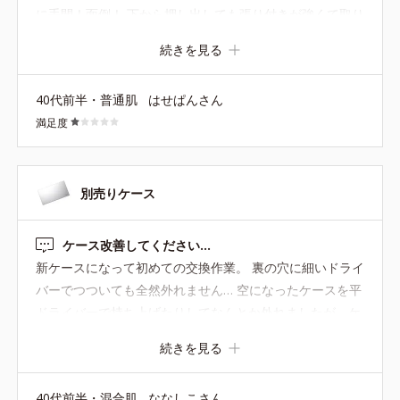
に手間！面倒！ 下から押し出しても張り付きが強くて取り
出しづらい。最悪です。 ヘアピンだとピンの長さが足りな
続きを見る
かったり、穴も小さく入らなかったり。もう本当に散々で
す。 入れるのはまだマシですが。 ファンデーション自体
40代前半・普通肌
はせぱんさん
は普通。けど、このケースのせいでリピはしない。 そのく
満足度
らい酷い仕様です。以前のはめ込むだけのタイプに戻して
欲しいです。
別売りケース
ケース改善してください…
新ケースになって初めての交換作業。 裏の穴に細いドライ
バーでつついても全然外れません… 空になったケースを平
ドライバーで持ち上げたりしてなんとか外れましたが、ケ
ースに傷や凹みがついてしまいましたし、隅にまだ残って
続きを見る
るファンデも割れて散々なことに。 これだけ口コミでも意
見が出ているのですからどうか動いていただけないでしょ
40代前半・混合肌
ななしこさん