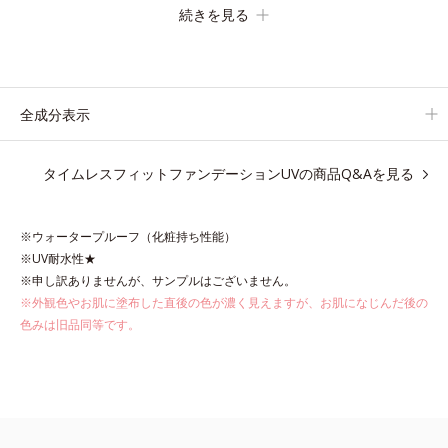
続きを見る
みにくく。2種のパウダー(*4)がベールをまとうように肌のノイ
ズをふわっとカバーし、厚塗り感を軽減。粉っぽさを感じさせな
い、軽やかな美肌に整えます。
SPF30・PA+++で日中の紫外線もしっかりカットします。
全成分表示
※外観色や肌に塗布した直後の色が濃く見えますが、肌になじん
タイムレスフィットファンデーションUVの商品Q&Aを見る
だ後の色みは他のファンデーションと同等です。
*1 炭酸Ca配合＝化粧持ち向上粉体
※ウォータープルーフ（化粧持ち性能）
*2 （HDI/トリメチロールヘキシルラクトン）クロスポリマー、
※UV耐水性★
メタクリル酸メチルクロスポリマー配合＝化粧持ち向上成分
※申し訳ありませんが、サンプルはございません。
*3 合成フルオロフロゴパイト
※外観色やお肌に塗布した直後の色が濃く見えますが、お肌になじんだ後の
*4 密着カバーパウダーEX（アルミナ、ヒアルロン酸Na）、密着
色みは旧品同等です。
エアリーパウダーEX（ポリアスパラギン酸Na、マイカ）配合＝
仕上がり向上成分