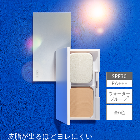
SPF30
PA+++
ウォーター
*
プルーフ
全6色
皮脂が出るほどヨレにくい