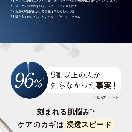
*5 オルビス内のふきとりを除く朝・夜使用全顔美容液内におけるうるおい保持力
*6 メラニンの生成を抑え、シミ・ソバカスを防ぐ
*7 角層の範囲内における自社従来処方との比較
*8 販売名：オルビス リンクル ブライト セラム
刻まれる肌悩み
*2
ケアのカギは
浸透スピード