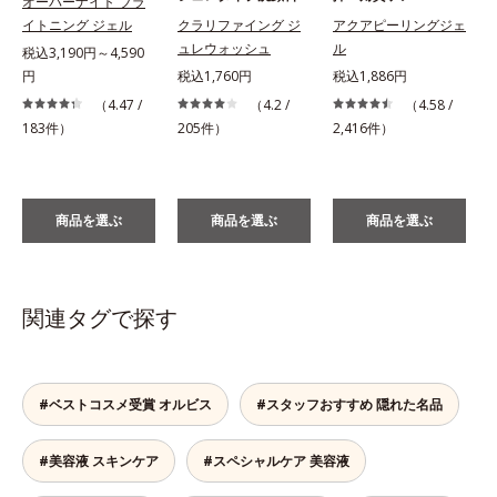
オーバーナイト ブラ
イトニング ジェル
クラリファイング ジ
アクアピーリングジェ
ュレウォッシュ
ル
税込3,190円～4,590
円
税込1,760円
税込1,886円
税
（4.47 /
（4.2 /
（4.58 /
183件）
205件）
2,416件）
商品を選ぶ
商品を選ぶ
商品を選ぶ
関連タグで探す
#ベストコスメ受賞 オルビス
#スタッフおすすめ 隠れた名品
#美容液 スキンケア
#スペシャルケア 美容液