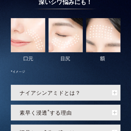
深いシワ悩みにも！
ナイアシンアミドとは？
*
素早く浸透
する理由