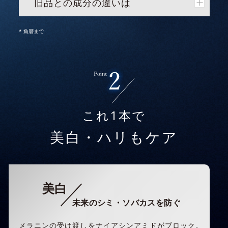
旧品との成分の違いは
* 角層まで
これ1本で
美白・ハリもケア
美白
未来のシミ・ソバカスを防ぐ
メラニンの受け渡しをナイアシンアミドがブロック。