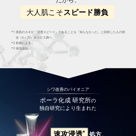
大人肌こそ
スピード勝負
美肌のカギが「浸透スピード」であることを「知らなかった」と回答した人の割
合（n＝20）オルビス調べ
乾燥による
保湿成分
シワ改善のパイオニア
ポーラ化成 研究所
の
独自研究により生まれた
*
速攻浸透
処方。