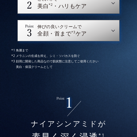
*2
美白
・ハリもケア
伸びの良いクリームで
*3
全顔・首まで
ケア
角層まで
メラニンの生成を抑え、シミ・ソバカスを防ぐ
顔用に開発した商品なので肌状態に注意してご使用ください
美白・保湿クリームとして
* イメージ
* 2025年5月28日時点で、科学文献データベース
ナイアシンアミドが
PubMedにより国内化粧品業界において該当文献がない
ことを確認（ポーラ化成研究所調べ）
*1
素早く深く浸透