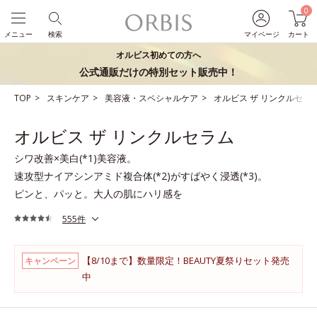
0
メニュー
検索
マイページ
カート
オルビス初めての方へ
公式通販だけの特別セット販売中！
TOP
スキンケア
美容液・スペシャルケア
オルビス ザ リンクルセラ
オルビス ザ リンクルセラム
シワ改善×美白(*1)美容液。
速攻型ナイアシンアミド複合体(*2)がすばやく浸透(*3)。
ピンと、パッと。大人の肌にハリ感を
555件
【8/10まで】数量限定！BEAUTY夏祭りセット発売
キャンペーン
中