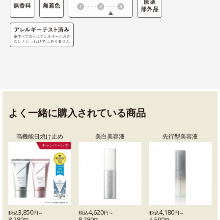
よく一緒に購入されている商品
高機能日焼け止め
美白美容液
先行型美容液
3,850
4,620
4,180
税込
円～
税込
円～
税込
円～
8,280
8,280
4,500
円
円
円