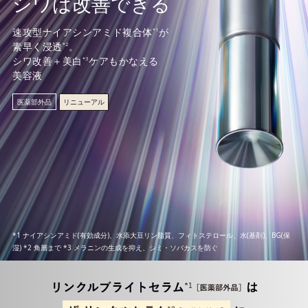
シワは改善できる
速攻型ナイアシンアミド複合体
が
*1
素早く浸透
。
*2
シワ改善＋美白
ケアもかなえる
*3
美容液
医薬部外品
リニューアル
*1 ナイアシンアミド(有効成分)、水添大豆リン脂質、フィトステロール、水(基剤)、BG(保
湿) *2 角層まで *3 メラニンの生成を抑え、シミ・ソバカスを防ぐ