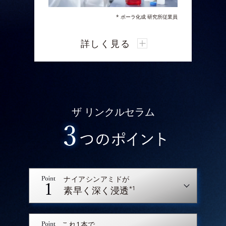
* ポーラ化成 研究所従業員
ポーラ化成 研究所は、今回新たに細胞の
詳しく見る
「遊走」に着目。
真皮の線維芽細胞の「遊走」には“細胞
が持つ因子”「ビンキュリン」の発現量
が関係しており、これが
シワの部位にお
いて低下していることを業界で初めて発
ザ リンクルセラム
見しました。
オルビスは、細胞が修復箇所に素早く駆
けつける「遊走」から“スピード”に着
眼。
スピード感をもったお手入れを体感いた
だきたいという想いから
浸透スピードを
ナイアシンアミドが
高めた新処方を採用。
*1
素早く深く浸透
有効成分のなじみと浸透スピードアップ
に挑みました。
これ1本で