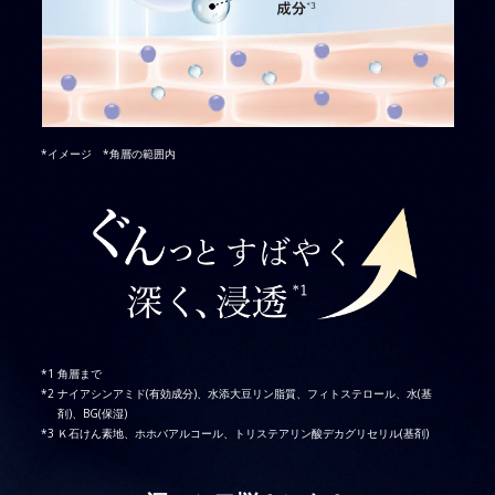
*イメージ *角層の範囲内
角層まで
ナイアシンアミド(有効成分)、水添大豆リン脂質、フィトステロール、水(基
剤)、BG(保湿)
Ｋ石けん素地、ホホバアルコール、トリステアリン酸デカグリセリル(基剤)