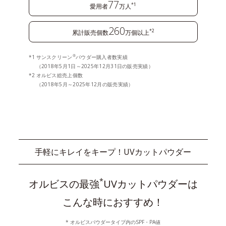
77
*1
愛用者
万人
260
*2
累計販売個数
万個以上
®
サンスクリーン
パウダー購入者数実績
（2018年5月1日～2025年12月31日の販売実績）
オルビス総売上個数
（2018年5月～2025年12月の販売実績）
手軽にキレイをキープ！UVカットパウダー
*
オルビスの最強
UVカットパウダーは
こんな時におすすめ！
* オルビスパウダータイプ内のSPF・PA値