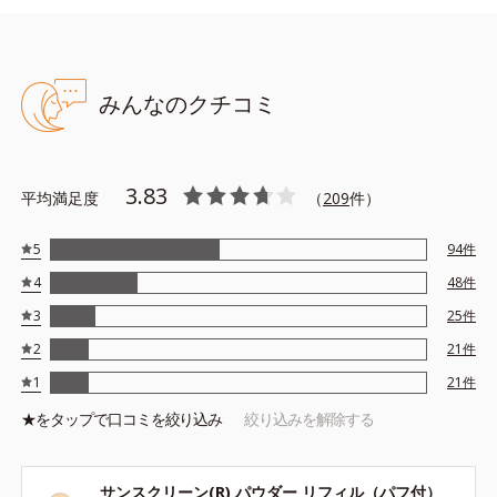
●無香料 ●酸化しやすい油分不使用 ●タール色素不使用
みんなのクチコミ
●SPF50+／PA++++ ●UV耐水性★★ ●スーパーウォータープルー
フ*1 ●スムースヴェールパウダー*2＝セミマット肌を叶える球状
と板状の粉体 ●あぶらとりパウダー*3＝皮脂を吸着する粉体 ●ロ
ングキープ処方＝皮脂吸着粉体とくすみにくい粉体で、崩れにくい
3.83
平均満足度
（
209
件）
処方 ●スキマレスUVプロテクター*4＝隙間なく肌をUVカットでき
る処方 ●保湿成分配合*5
5
94
件
*1：化粧持ち性能 *2：シリカ、セルロース、窒化ホウ素 *3：シ
4
48
件
リカ *4：メトキシケイヒ酸エチルへキシル、ビスエチルヘキシル
3
25
件
オキシフェノールメトキシフェニルトリアジン、酸化チタン、エチ
ルヘキシルトリアゾン *5：ブドウ果実エキス、ヒアルロン酸Na
2
21
件
※アレルギーテスト済＝全ての方にアレルギーが起こらないという
1
21
件
ことではありません。
★を
タップ
で口コミを絞り込み
絞り込みを解除する
サンスクリーン(R) パウダー リフィル（パフ付）