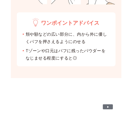
ワンポイントアドバイス
頬や額などの広い部分に、内から外に優し
くパフを押さえるようにのせる
Tゾーンや口元はパフに残ったパウダーを
なじませる程度にすると◎
P
l
a
y
V