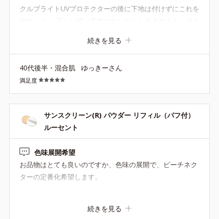
クルブライトUVプロテクターの後に下地は付けずにこれを
ースもなし。ルシェルシェみたいな可愛いケースや、せめ
ササッと。 正しい使い方ではないかもしれませんが、そこ
て色違いケースなどお願いします！！
そこカバーもされるし、なによりサラサラ感がすごいで
続きを見る
す。 汗かいてもサラサラ。 汗を抑えてるのかなと思うく
らいでびっくりです。
40代後半・混合肌
ゆっきーさん
満足度
サンスクリーン(R) パウダー リフィル（パフ付）
ルーセント
色味展開希望
お品物はとても良いのですか、色味の展開で、ピーチネク
ターの定番化希望します。
続きを見る