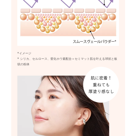
*イメージ
* シリカ、セルロース、窒化ホウ素配合＝セミマット肌を叶える球状と板
状の粉体