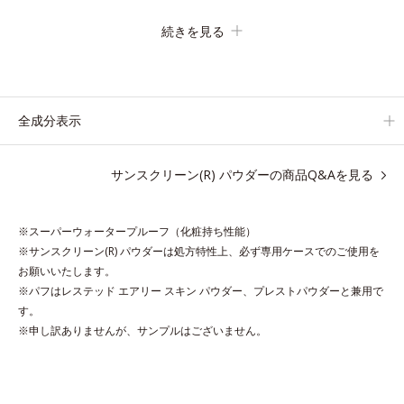
す。
続きを見る
毛穴や色ムラをカバーしながらも、素肌のような透明美肌を叶え
る秘密は「スムースヴェールパウダー(*1)」にあります。7種の
球状粉体(*2)が凹凸を埋めて、肌に薄いヴェールをかけるように
カバー。さらに板状粉体が光を反射して、すっぴん肌のようなナ
全成分表示
チュラルなツヤ感を演出します。
また、皮脂を吸着する「あぶらとりパウダー(*3)」を配合し、く
サンスクリーン(R) パウダーの商品Q&Aを見る
ずれ＆テカリを防いでサラサラ肌が長時間続きます。
パウダータイプながら、SPF50+・PA++++。パウダーならでは
の軽いつけごこちで、日焼け止めが苦手な方にもおすすめです。
※スーパーウォータープルーフ（化粧持ち性能）
水や汗に強いスーパーウォータープルーフ(*4)だから、レジャー
※サンスクリーン(R) パウダーは処方特性上、必ず専用ケースでのご使用を
にも大活躍してくれます。
お願いいたします。
※パフはレステッド エアリー スキン パウダー、プレストパウダーと兼用で
*1 シリカ、セルロース、窒化ホウ素配合＝セミマット肌を叶え
す。
※申し訳ありませんが、サンプルはございません。
る球状と板状の粉体
*2 シリカ6種類、セルロース
*3 シリカ配合＝皮脂を吸着する粉体
*4 化粧持ち性能