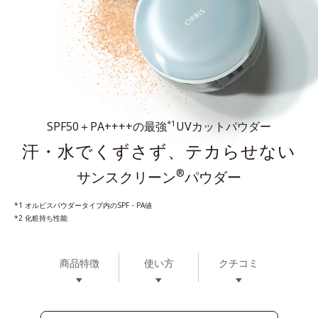
*1
SPF50＋PA++++の最強
UVカットパウダー
汗・水でくずさず、テカらせない
®
サンスクリーン
パウダー
*1 オルビスパウダータイプ内のSPF・PA値
*2 化粧持ち性能
商品特徴
使い方
クチコミ