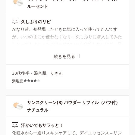
ルーセント
久しぶりのリピ
かなり昔、初登場したときに気に入って使ってたんです
が、いつのまにか使わなくなり… 久しぶりに購入してみた
らとってもよかった！出かけないから化粧しないけど、日
焼け止めはつける。でも、ペタペタになるから…ってこと
続きを見る
でパウダーで抑えたいのですが…意地でも色付きは使いた
くない…ってことでオルビスじゃないブランドのつけたま
30代後半・混合肌
りさん
ま寝てもオッケーなプレストパウダーを使っていました。
満足度
が、白浮きが気になりました。 以前こちらのパウダーを使
っていた時は、色白だったのでパープルを使っていました
が、日焼けとともに白浮きして使わなくなり…今回思いき
サンスクリーン(R) パウダー リフィル（パフ付）
ってルーセントにしたらハマり色でした！ ほぼ色つかない
ナチュラル
のに白浮きしない。悔しいのがピーチネクターが購入数日
後に発売したこと。こっちが良かったー！ 星マイナスの理
汗かいてもサラッと！
由はとにかくケースがテンション上がらないことです。こ
化粧水から一通りスキンケアして、デイエッセンス→リン
れも昔使用中止してしまった理由です。他に替えのきくケ