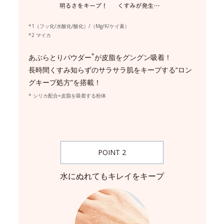
*1（フッ化/水酸化/酸化）/（Mg/K/ケイ素）
*2 マイカ
*
あぶらとりパウダー
が皮脂をグングン吸着！
長時間くすみ知らずのサラサラ肌をキープする“ロン
グキープ処方”を搭載！
* シリカ配合=皮脂を吸着する粉体
POINT 2
水にぬれてもキレイをキープ