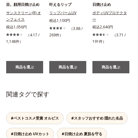
目。顔用日焼け止め
叶えるリップ
日焼け止め
サンスクリーン(R) オ
リップバームUV
ボディUVプロテクタ
ンフェイス
ー
税込1,100円
税込1,056円
税込2,640円
税
（3.88 /
（4.17 /
269件）
（3.71 /
1,148件）
191件）
商品を選ぶ
商品を選ぶ
商品を選ぶ
関連タグで探す
#ベストコスメ受賞 オルビス
#スタッフおすすめ 隠れた名品
#日焼け止め UVカット
#日焼け止め 夏肌を守る