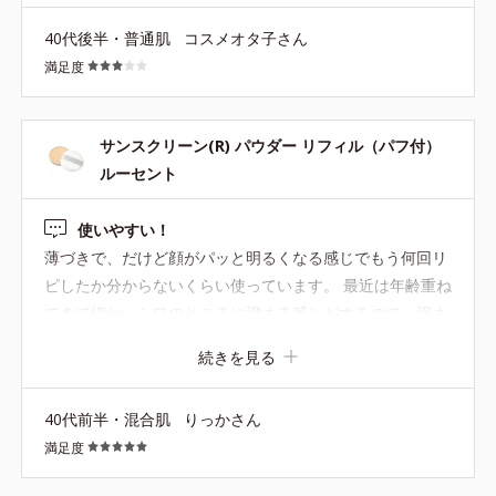
40代後半・普通肌
コスメオタ子さん
満足度
サンスクリーン(R) パウダー リフィル（パフ付）
ルーセント
使いやすい！
薄づきで、だけど顔がパッと明るくなる感じでもう何回リ
ピしたか分からないくらい使っています。 最近は年齢重ね
てきて細かいシワのところに溜まる感じがするので、溜ま
りやすいところは控えめに、明るくなって欲しい鼻筋や頬
続きを見る
には普通にパウダーを乗せて使っています。
40代前半・混合肌
りっかさん
満足度