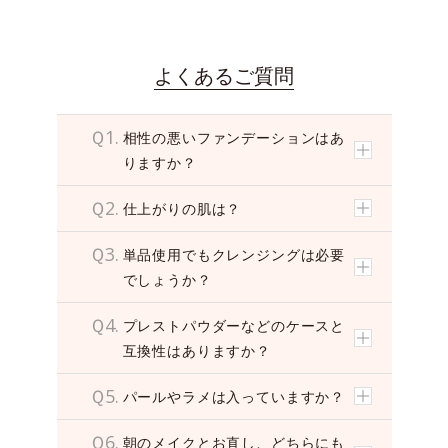
i
d
e
o
よくあるご質問
Ｑ1.
相性の悪いファンデーションはあ
りますか？
Ｑ2.
仕上がりの肌は？
Ｑ3.
単品使用でもクレンジングは必要
でしょうか？
Ｑ4.
プレストパウダーなどのケースと
互換性はありますか？
Ｑ5.
パールやラメは入っていますか？
Ｑ6.
朝のメイクとお直し、どちらにも