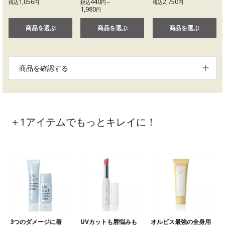
1,056
440
2,750
税込
円
税込
円～
税込
円
1,980
円
商品を選ぶ
商品を選ぶ
商品を選ぶ
商品を確認する
＋1アイテムでもっとキレイに！
3つのダメージに着
UVカットも唇悩みも
オルビス最強の全身用