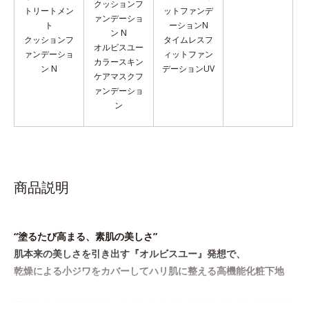
クッションフ
トリートメン
ットファンデ
ァンデーショ
ト
ーションN
ン N
クッションフ
タイムレスフ
オルビスユー
ァンデーショ
ィットファン
カラースキン
ン N
デーションUV
ケア
マスクフ
ァンデーショ
ン
商品説明
“塗るたび高まる、素肌の美しさ”
肌本来の美しさを引き出す『オルビスユー』発想で、
乾燥による小ジワをカバーしてハリ肌に整える高機能化粧下地
毛穴や小ジワの凹凸をつるんとなめらかに(*1)。スキンケア発想