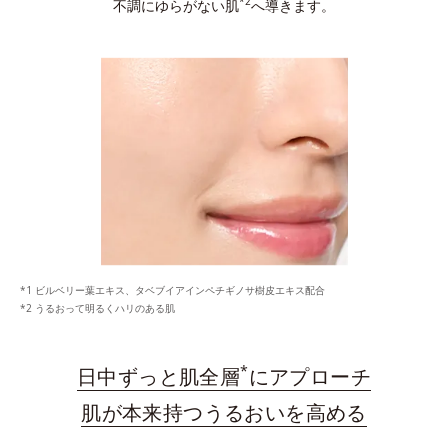
*2
不調にゆらがない肌
へ導きます。
ビルベリー葉エキス、タベブイアインペチギノサ樹皮エキス配合
うるおって明るくハリのある肌
*
日中ずっと肌全層
にアプローチ
肌が本来持つうるおいを高める