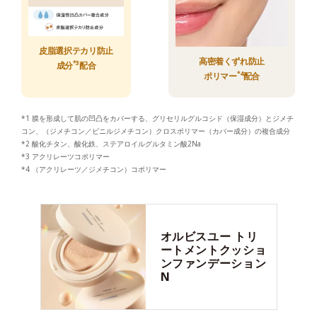
皮脂選択テカリ防止
高密着くずれ防止
*3
成分
配合
*4
ポリマー
配合
*1 膜を形成して肌の凹凸をカバーする、グリセリルグルコシド（保湿成分）とジメチ
コン、（ジメチコン／ビニルジメチコン）クロスポリマー（カバー成分）の複合成分
*2 酸化チタン、酸化鉄、ステアロイルグルタミン酸2Na
*3 アクリレーツコポリマー
*4 （アクリレーツ／ジメチコン）コポリマー
オルビスユー
トリ
ートメントクッショ
ンファンデーション
N