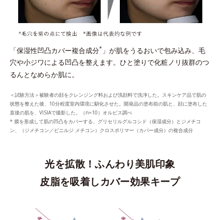
*
「保湿性凹凸カバー複合成分
」が肌をうるおいで包み込み、毛
穴や小ジワによる凹凸を整えます。ひと塗りで化粧ノリ抜群のつ
るんとなめらか肌に。
＜試験方法＞被験者の顔をクレンジング料および洗顔料で洗浄した。スキンケア品で肌の
状態を整えた後、10分程度室内環境に馴化させた。開発品の塗布前の肌と、顔に塗布した
直後の肌を、VISIAで撮影した。（n=10）オルビス調べ
* 膜を形成して肌の凹凸をカバーする、グリセリルグルコシド（保湿成分）とジメチコ
ン、（ジメチコン／ビニルジ メチコン）クロスポリマー（カバー成分）の複合成分
光を拡散！ふんわり美肌印象
皮脂を吸着しカバー効果キープ