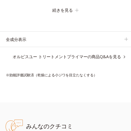
の化粧下地です。
続きを見る
保湿成分が肌全層(*2)に働きかけて、肌のうるおいをグンとアッ
プ＆リッチなクリームのようにぴたっと密着。乾燥による小ジワ
を目立たなく(*1)し、つるんとしたハリ肌に仕上げます。
むやみに隠すのではなくふわりと光を拡散させ、メイク×スキン
全成分表示
ケアのW効果で軽やかな美肌を印象づけます。
紫外線吸収剤フリーなのに高SPF値、さらにスキンプロテクト複
オルビスユー トリートメントプライマーの商品Q&Aを見る
合成分(*3)が、ブルーライト、紫外線、大気中の微粒子汚れなど
の外的ダメージから肌表面をガードします。
※効能評価試験済（乾燥による小ジワを目立たなくする）
【カバー効果】
保湿性凹凸カバー複合成分(*4)
肌悩みが気になる時でも、ただ隠すだけでなく、乾きやすい肌に
うるおいを届けながら、光拡散効果で乾燥小ジワや毛穴もカバー
します。
【ラスティング効果】
みんなのクチコミ
皮脂選択テカリ防止成分(*5)