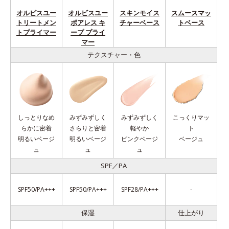
オルビスユー
オルビスユー
スキンモイス
スムースマッ
トリートメン
ポアレス キ
チャーベース
トベース
トプライマー
ープ プライ
マー
テクスチャー・色
しっとりなめ
みずみずしく
みずみずしく
こっくりマッ
らかに密着
さらりと密着
軽やか
ト
明るいベージ
明るいベージ
ピンクベージ
ベージュ
ュ
ュ
ュ
SPF／PA
SPF50/PA+++
SPF50/PA+++
SPF28/PA+++
-
保湿
仕上がり