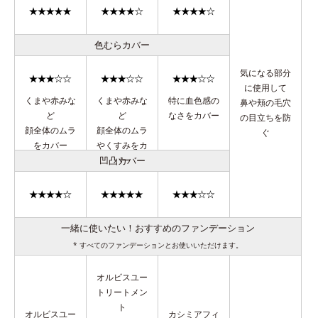
色むらカバー
気になる部分
に使用して
くまや赤みな
くまや赤みな
特に血色感の
鼻や頬の毛穴
ど
ど
なさをカバー
の目立ちを防
顔全体のムラ
顔全体のムラ
ぐ
をカバー
やくすみをカ
凹凸カバー
バー
一緒に使いたい！おすすめのファンデーション
* すべてのファンデーションとお使いいただけます。
オルビスユー
トリートメン
ト
オルビスユー
カシミアフィ