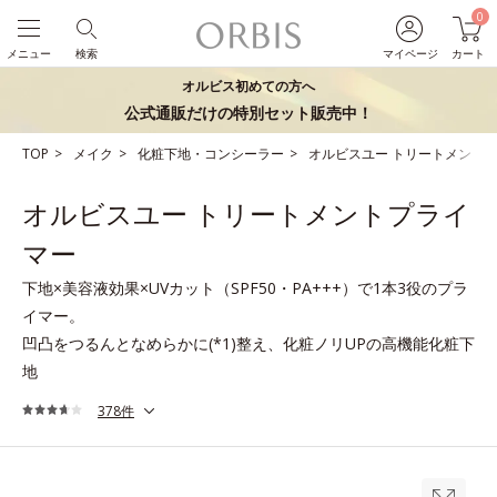
0
メニュー
検索
マイページ
カート
オルビス初めての方へ
公式通販だけの特別セット販売中！
TOP
メイク
化粧下地・コンシーラー
オルビスユー トリートメント
オルビスユー トリートメントプライ
マー
下地×美容液効果×UVカット（SPF50・PA+++）で1本3役のプラ
イマー。
凹凸をつるんとなめらかに(*1)整え、化粧ノリUPの高機能化粧下
地
378件