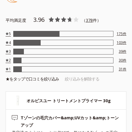
テカリの主成分を選択的に吸収し、うるおいはしっかり残すこと
でカバー力を保ちます。
3.96
平均満足度
（
378
件）
*1 メイク効果による
5
175
件
*2 角層の範囲内
4
103
件
*3 スキンプロテクト※複合成分配合＝肌を保護し、乾燥を防ぐ
複合成分 ※ ビルベリー葉エキス、タベブイアインペチギノサ
3
39
件
樹皮エキス
2
30
件
*4 グリセリルグルコシド（保湿成分）、（ジメチコン／ビニル
1
31
件
ジメチコン）クロスポリマー、ジメチコン（カバー成分）
★を
タップ
で口コミを絞り込み
絞り込みを解除する
*5 アクリレーツコポリマー
オルビスユー トリートメントプライマー 30g
●無香料 ●酸化しやすい油分不使用 ●紫外線吸収剤不使用 ●パラベ
Tゾーンの毛穴カバー&amp;UVカット&amp;トーン
ンフリー
●SPF50・PA+++
アップ
●セイヨウナシ果汁エキス*1＝保湿成分 ●カンゾウ葉エキス＝保湿