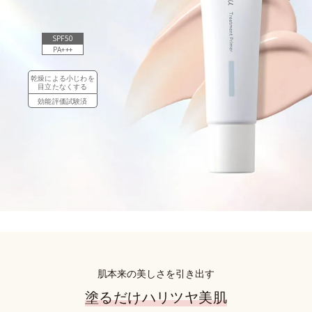
SPF50
PA+++
乾燥による小じわを
目立たなくする
効能評価試験済
肌本来の美しさを引き出す
塗るだけハリツヤ美肌