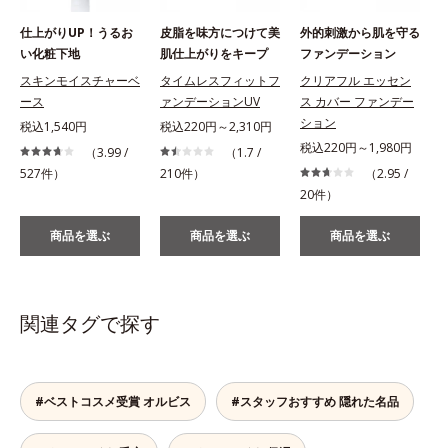
仕上がりUP！うるお
皮脂を味方につけて美
外的刺激から肌を守る
い化粧下地
肌仕上がりをキープ
ファンデーション
スキンモイスチャーベ
タイムレスフィットフ
クリアフル エッセン
ース
ァンデーションUV
ス カバー ファンデー
ション
税込1,540円
税込220円～2,310円
税込220円～1,980円
（3.99 /
（1.7 /
527件）
210件）
（2.95 /
1
20件）
商品を選ぶ
商品を選ぶ
商品を選ぶ
関連タグで探す
#ベストコスメ受賞 オルビス
#スタッフおすすめ 隠れた名品