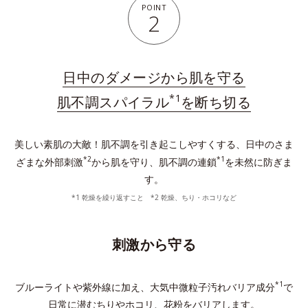
POINT
2
日中のダメージから肌を守る
*1
肌不調スパイラル
を断ち切る
美しい素肌の大敵！肌不調を引き起こしやすくする、日中のさま
*2
*1
ざまな外部刺激
から肌を守り、肌不調の連鎖
を未然に防ぎま
す。
*1 乾燥を繰り返すこと *2 乾燥、ちり・ホコリなど
刺激から守る
*1
ブルーライトや紫外線に加え、大気中微粒子汚れバリア成分
で
日常に潜むちりやホコリ、花粉をバリアします。