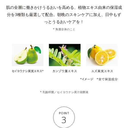
肌の全層に働きかけうるおいを高める、植物エキス由来の保湿成
分を3種類も厳選して配合。
朝晩のスキンケアに加え、日中もず
っとうるおいケアを！
* 角層全体のこと
* 乳酸桿菌／セイヨウナシ果汁発酵液
POINT
3