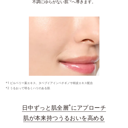
*2
不調にゆらがない肌
へ導きます。
ビルベリー葉エキス、タベブイアインペチギノサ樹皮エキス配合
うるおって明るくハリのある肌
*
日中ずっと肌全層
にアプローチ
肌が本来持つうるおいを高める