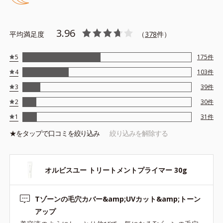
テカリの主成分を選択的に吸収し、うるおいはしっかり残すこと
でカバー力を保ちます。
3.96
平均満足度
（
378
件）
*1 メイク効果による
5
175
件
*2 角層の範囲内
4
103
件
*3 スキンプロテクト※複合成分配合＝肌を保護し、乾燥を防ぐ
複合成分 ※ ビルベリー葉エキス、タベブイアインペチギノサ
3
39
件
樹皮エキス
2
30
件
*4 グリセリルグルコシド（保湿成分）、（ジメチコン／ビニル
1
31
件
ジメチコン）クロスポリマー、ジメチコン（カバー成分）
★を
タップ
で口コミを絞り込み
絞り込みを解除する
*5 アクリレーツコポリマー
オルビスユー トリートメントプライマー 30g
●無香料 ●酸化しやすい油分不使用 ●紫外線吸収剤不使用 ●パラベ
Tゾーンの毛穴カバー&amp;UVカット&amp;トーン
ンフリー
●SPF50・PA+++
アップ
●セイヨウナシ果汁エキス*1＝保湿成分 ●カンゾウ葉エキス＝保湿