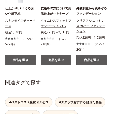
仕上がりUP！うるお
皮脂を味方につけて美
外的刺激から肌を守る
い化粧下地
肌仕上がりをキープ
ファンデーション
スキンモイスチャーベ
タイムレスフィットフ
クリアフル エッセン
ース
ァンデーションUV
ス カバー ファンデー
ション
税込1,540円
税込220円～2,310円
税込220円～1,980円
（3.99 /
（1.7 /
527件）
210件）
（2.95 /
1
20件）
商品を選ぶ
商品を選ぶ
商品を選ぶ
関連タグで探す
#ベストコスメ受賞 オルビス
#スタッフおすすめ 隠れた名品