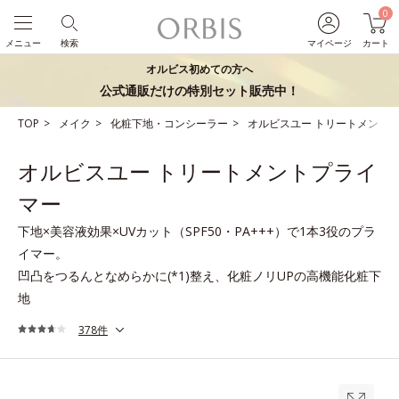
0
メニュー
検索
マイページ
カート
オルビス初めての方へ
公式通販だけの特別セット販売中！
TOP
メイク
化粧下地・コンシーラー
オルビスユー トリートメント
オルビスユー トリートメントプライ
マー
下地×美容液効果×UVカット（SPF50・PA+++）で1本3役のプラ
イマー。
凹凸をつるんとなめらかに(*1)整え、化粧ノリUPの高機能化粧下
地
378件