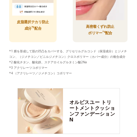
皮脂選択テカリ防止
高密着くずれ防止
*3
成分
配合
*4
ポリマー
配合
*1 膜を形成して肌の凹凸をカバーする、グリセリルグルコシド（保湿成分）とジメチ
コン、（ジメチコン／ビニルジメチコン）クロスポリマー（カバー成分）の複合成分
*2 酸化チタン、酸化鉄、ステアロイルグルタミン酸2Na
*3 アクリレーツコポリマー
*4 （アクリレーツ／ジメチコン）コポリマー
オルビスユー
トリ
ートメントクッショ
ンファンデーション
N