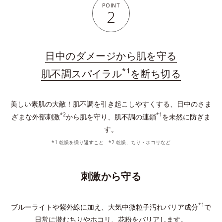
POINT
2
日中のダメージから肌を守る
*1
肌不調スパイラル
を断ち切る
美しい素肌の大敵！肌不調を引き起こしやすくする、日中のさま
*2
*1
ざまな外部刺激
から肌を守り、肌不調の連鎖
を未然に防ぎま
す。
*1 乾燥を繰り返すこと *2 乾燥、ちり・ホコリなど
刺激から守る
*1
ブルーライトや紫外線に加え、大気中微粒子汚れバリア成分
で
日常に潜むちりやホコリ、花粉をバリアします。