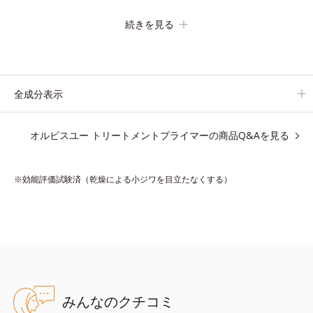
の化粧下地です。
続きを見る
保湿成分が肌全層(*2)に働きかけて、肌のうるおいをグンとアッ
プ＆リッチなクリームのようにぴたっと密着。乾燥による小ジワ
を目立たなく(*1)し、つるんとしたハリ肌に仕上げます。
むやみに隠すのではなくふわりと光を拡散させ、メイク×スキン
全成分表示
ケアのW効果で軽やかな美肌を印象づけます。
紫外線吸収剤フリーなのに高SPF値、さらにスキンプロテクト複
オルビスユー トリートメントプライマーの商品Q&Aを見る
合成分(*3)が、ブルーライト、紫外線、大気中の微粒子汚れなど
の外的ダメージから肌表面をガードします。
※効能評価試験済（乾燥による小ジワを目立たなくする）
【カバー効果】
保湿性凹凸カバー複合成分(*4)
肌悩みが気になる時でも、ただ隠すだけでなく、乾きやすい肌に
うるおいを届けながら、光拡散効果で乾燥小ジワや毛穴もカバー
します。
【ラスティング効果】
みんなのクチコミ
皮脂選択テカリ防止成分(*5)