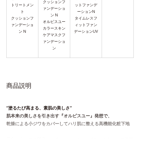
クッションフ
トリートメン
ットファンデ
ァンデーショ
ト
ーションN
ン N
クッションフ
タイムレスフ
オルビスユー
ァンデーショ
ィットファン
カラースキン
ン N
デーションUV
ケア
マスクフ
ァンデーショ
ン
商品説明
“塗るたび高まる、素肌の美しさ”
肌本来の美しさを引き出す『オルビスユー』発想で、
乾燥による小ジワをカバーしてハリ肌に整える高機能化粧下地
毛穴や小ジワの凹凸をつるんとなめらかに(*1)。スキンケア発想