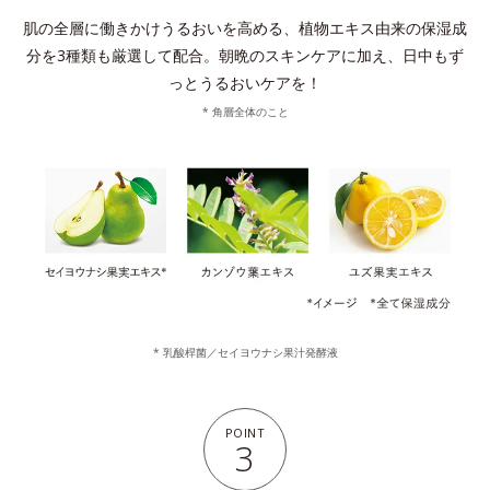
肌の全層に働きかけうるおいを高める、植物エキス由来の保湿成
分を3種類も厳選して配合。
朝晩のスキンケアに加え、日中もず
っとうるおいケアを！
* 角層全体のこと
* 乳酸桿菌／セイヨウナシ果汁発酵液
POINT
3