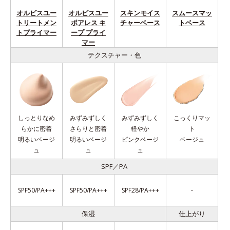
オルビスユー
オルビスユー
スキンモイス
スムースマッ
トリートメン
ポアレス キ
チャーベース
トベース
トプライマー
ープ プライ
マー
テクスチャー・色
しっとりなめ
みずみずしく
みずみずしく
こっくりマッ
らかに密着
さらりと密着
軽やか
ト
明るいベージ
明るいベージ
ピンクベージ
ベージュ
ュ
ュ
ュ
SPF／PA
SPF50/PA+++
SPF50/PA+++
SPF28/PA+++
-
保湿
仕上がり