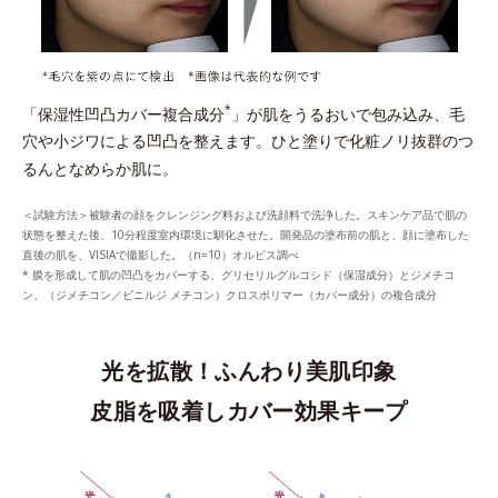
*
「保湿性凹凸カバー複合成分
」が肌をうるおいで包み込み、毛
穴や小ジワによる凹凸を整えます。ひと塗りで化粧ノリ抜群のつ
るんとなめらか肌に。
＜試験方法＞被験者の顔をクレンジング料および洗顔料で洗浄した。スキンケア品で肌の
状態を整えた後、10分程度室内環境に馴化させた。開発品の塗布前の肌と、顔に塗布した
直後の肌を、VISIAで撮影した。（n=10）オルビス調べ
* 膜を形成して肌の凹凸をカバーする、グリセリルグルコシド（保湿成分）とジメチコ
ン、（ジメチコン／ビニルジ メチコン）クロスポリマー（カバー成分）の複合成分
光を拡散！ふんわり美肌印象
皮脂を吸着しカバー効果キープ