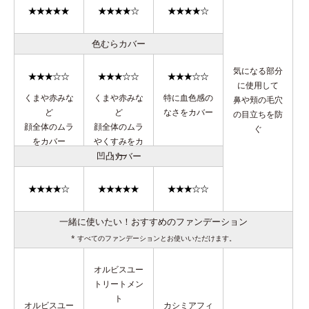
色むらカバー
気になる部分
に使用して
くまや赤みな
くまや赤みな
特に血色感の
鼻や頬の毛穴
ど
ど
なさをカバー
の目立ちを防
顔全体のムラ
顔全体のムラ
ぐ
をカバー
やくすみをカ
凹凸カバー
バー
一緒に使いたい！おすすめのファンデーション
* すべてのファンデーションとお使いいただけます。
オルビスユー
トリートメン
ト
オルビスユー
カシミアフィ