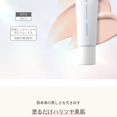
SPF50
PA+++
乾燥による小じわを
目立たなくする
効能評価試験済
肌本来の美しさを引き出す
塗るだけハリツヤ美肌