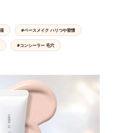
保湿
#ベースメイク ハリつや習慣
#コンシーラー 毛穴