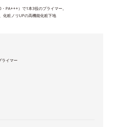
0・PA+++）で1本3役のプライマー。
え、化粧ノリUPの高機能化粧下地
プライマー