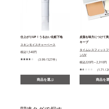
仕上がりUP！うるおい化粧下地
皮脂を味方につけて美
キープ
スキンモイスチャーベース
タイムレスフィットフ
税込1,540円
ンUV
（3.99 / 527件）
税込220円～2,310円
（1.71 /
商品を選ぶ
商品を