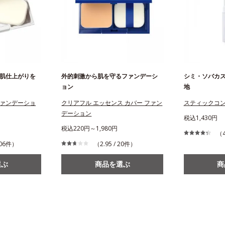
肌仕上がりを
外的刺激から肌を守るファンデーシ
シミ・ソバカ
ョン
地
ァンデーショ
クリアフル エッセンス カバー ファン
スティックコ
デーション
税込1,430円
税込220円～1,980円
（4
 206件）
（2.95 / 20件）
選ぶ
商品を選ぶ
商