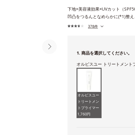
下地×美容液効果×UVカット（SPF5
凹凸をつるんとなめらかに(*1)整
378件
1. 商品を選択してください。
オルビスユー トリートメント
オルビスユー
トリートメン
トプライマー
1,760円