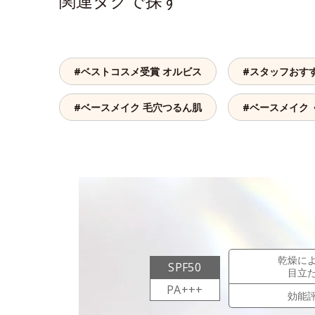
関連タグで探す
#ベストコスメ受賞 オルビス
#スタッフおす
#ベースメイク 毛穴つるん肌
#ベースメイク 
乾燥に
SPF50
目立
PA+++
効能