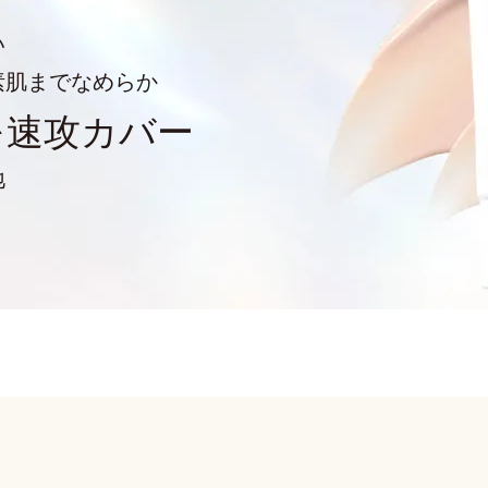
い
素肌までなめらか
を
速攻カバー
地