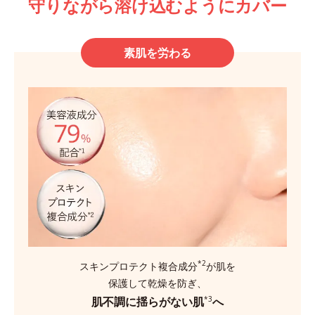
守りながら溶け込むようにカバー
素肌を労わる
*2
スキンプロテクト複合成分
が肌を
保護して乾燥を防ぎ、
肌不調に揺らがない肌
へ
*3