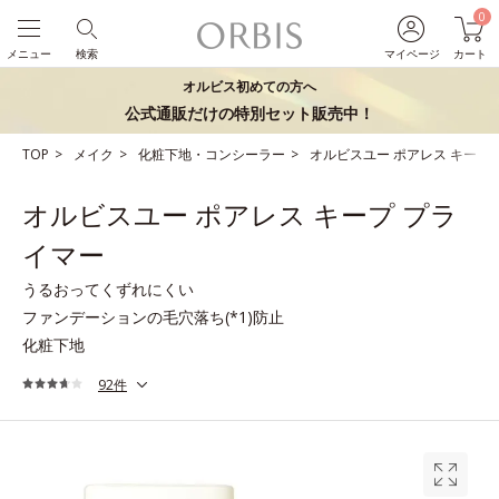
0
メニュー
検索
マイページ
カート
オルビス初めての方へ
公式通販だけの特別セット販売中！
TOP
メイク
化粧下地・コンシーラー
オルビスユー ポアレス キープ
オルビスユー ポアレス キープ プラ
イマー
うるおってくずれにくい
ファンデーションの毛穴落ち(*1)防止
化粧下地
92件