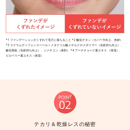
*1 ファンデーションがくずれて毛穴に落ちること *2 酸化チタン（カバー力向上、色材）
*3 スクラムディフェンスベール＝メタクリル酸メチルクロスポリマー（化粧持ち向上）、
酸化亜鉛（化粧持ち向上）、ジメチコン（基剤） *4 アーチチョーク葉エキス （保湿）、
ビルベリー葉エキス（保湿）
テカリ＆乾燥レスの秘密