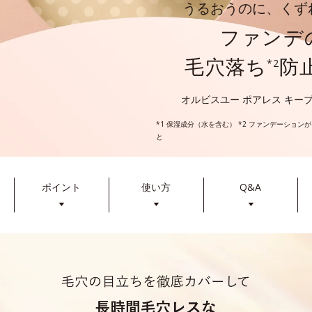
うるおうのに、くず
ファンデ
毛穴落ち
防
*2
オルビスユー ポアレス キー
*1 保湿成分（水を含む） *2 ファンデーショ
と
ポイント
使い方
Q&A
▼
▼
▼