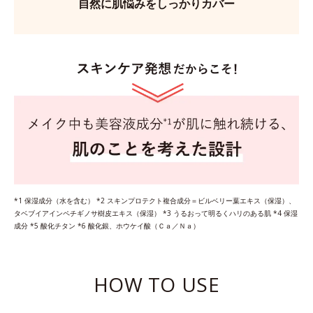
自然に肌悩みをしっかりカバー
*1 保湿成分（水を含む） *2 スキンプロテクト複合成分＝ビルベリー葉エキス（保湿）、
タベブイアインペチギノサ樹皮エキス（保湿） *3 うるおって明るくハリのある肌 *4 保湿
成分 *5 酸化チタン *6 酸化銀、ホウケイ酸（Ｃａ／Ｎａ）
HOW TO USE