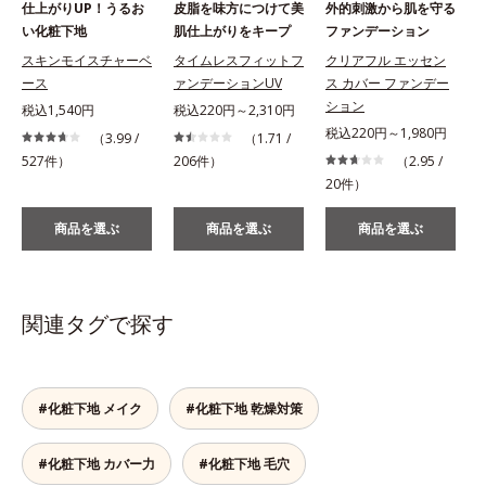
仕上がりUP！うるお
皮脂を味方につけて美
外的刺激から肌を守る
い化粧下地
肌仕上がりをキープ
ファンデーション
スキンモイスチャーベ
タイムレスフィットフ
クリアフル エッセン
ース
ァンデーションUV
ス カバー ファンデー
ション
税込1,540円
税込220円～2,310円
税込220円～1,980円
（3.99 /
（1.71 /
527件）
206件）
（2.95 /
1
20件）
商品を選ぶ
商品を選ぶ
商品を選ぶ
関連タグで探す
#化粧下地 メイク
#化粧下地 乾燥対策
#化粧下地 カバー力
#化粧下地 毛穴