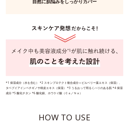
自然に肌悩みをしっかりカバー
*1 保湿成分（水を含む） *2 スキンプロテクト複合成分＝ビルベリー葉エキス（保湿）、
タベブイアインペチギノサ樹皮エキス（保湿） *3 うるおって明るくハリのある肌 *4 保湿
成分 *5 酸化チタン *6 酸化銀、ホウケイ酸（Ｃａ／Ｎａ）
HOW TO USE