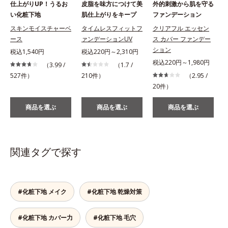
仕上がりUP！うるお
皮脂を味方につけて美
外的刺激から肌を守る
い化粧下地
肌仕上がりをキープ
ファンデーション
スキンモイスチャーベ
タイムレスフィットフ
クリアフル エッセン
ース
ァンデーションUV
ス カバー ファンデー
ション
税込1,540円
税込220円～2,310円
税込220円～1,980円
（3.99 /
（1.7 /
527件）
210件）
（2.95 /
1
20件）
商品を選ぶ
商品を選ぶ
商品を選ぶ
関連タグで探す
#化粧下地 メイク
#化粧下地 乾燥対策
#化粧下地 カバー力
#化粧下地 毛穴