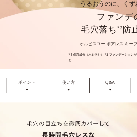
うるおうのに、くず
ファンデ
毛穴落ち
防
*2
オルビスユー ポアレス キー
*1 保湿成分（水を含む） *2 ファンデーショ
と
ポイント
使い方
Q&A
▼
▼
▼