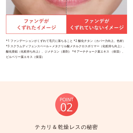
*1 ファンデーションがくずれて毛穴に落ちること *2 酸化チタン（カバー力向上、色材）
*3 スクラムディフェンスベール＝メタクリル酸メチルクロスポリマー（化粧持ち向上）、
酸化亜鉛（化粧持ち向上）、ジメチコン（基剤） *4 アーチチョーク葉エキス （保湿）、
ビルベリー葉エキス（保湿）
テカリ＆乾燥レスの秘密