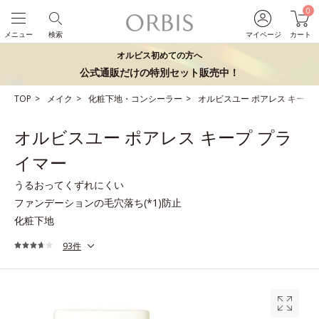
0
メニュー
検索
マイページ
カート
オルビス初めての方へ
公式通販だけの特別セット販売中！
TOP
メイク
化粧下地・コンシーラー
オルビスユー ポアレス キープ
オルビスユー ポアレス キープ プラ
イマー
うるおってくずれにくい
ファンデーションの毛穴落ち(*1)防止
化粧下地
93件