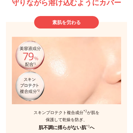
守りながら溶け込むようにカバー
素肌を労わる
*2
スキンプロテクト複合成分
が肌を
保護して乾燥を防ぎ、
肌不調に揺らがない肌
へ
*3