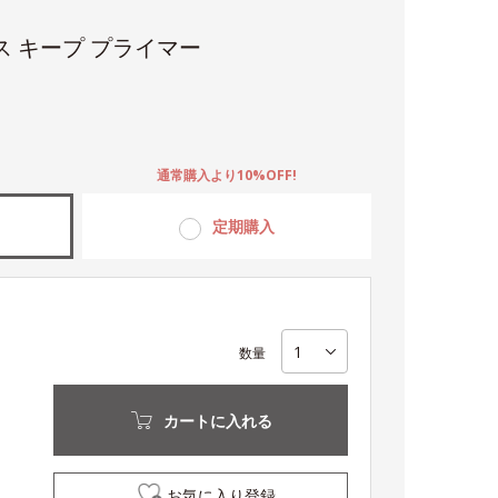
ス キープ プライマー
。
通常購入より10%OFF!
定期購入
数量
カートに入れる
お気に入り登録