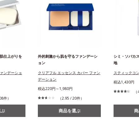
肌仕上がりを
外的刺激から肌を守るファンデーシ
シミ・ソバカ
ョン
地
ァンデーショ
クリアフル エッセンス カバー ファン
スティックコ
デーション
税込1,430円
税込220円～1,980円
（4
 208件）
（2.95 / 20件）
選ぶ
商品を選ぶ
商