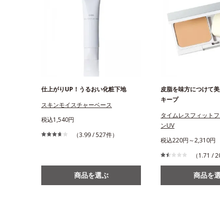
仕上がりUP！うるおい化粧下地
皮脂を味方につけて美
キープ
スキンモイスチャーベース
タイムレスフィットフ
税込1,540円
ンUV
（3.99 / 527件）
税込220円～2,310円
（1.71 /
商品を選ぶ
商品を