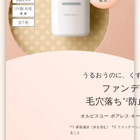
PA+++
UV耐水性
★★
全1色
うるおうのに、く
ファンデ
毛穴落ち
防
*2
オルビスユー ポアレス キ
*1 保湿成分（水を含む） *2 ファンデー
ること