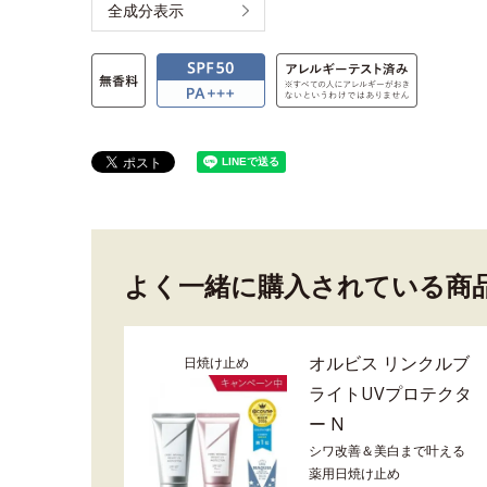
全成分表示
よく一緒に購入されている商
オルビス リンクルブ
日焼け止め
ライトUVプロテクタ
ー N
シワ改善＆美白まで叶える
薬用日焼け止め