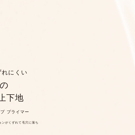
ずれにくい
の
止下地
ープ プライマー
ションがくずれて毛穴に落ち