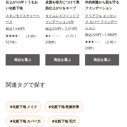
仕上がりUP！うるお
皮脂を味方につけて美
外的刺激から肌を守る
い化粧下地
肌仕上がりをキープ
ファンデーション
スキンモイスチャーベ
タイムレスフィットフ
クリアフル エッセン
ース
ァンデーションUV
ス カバー ファンデー
ション
税込1,540円
税込220円～2,310円
税込220円～1,980円
（3.99 /
（1.71 /
527件）
208件）
（2.95 /
1
20件）
商品を選ぶ
商品を選ぶ
商品を選ぶ
関連タグで探す
#化粧下地 メイク
#化粧下地 乾燥対策
#化粧下地 カバー力
#化粧下地 毛穴