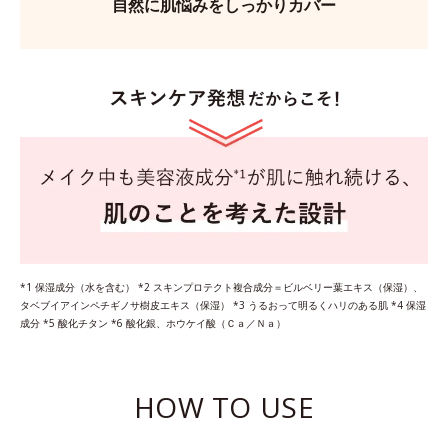
自然に肌悩みをしっかりカバー
*1 保湿成分（水を含む） *2 スキンプロテクト複合成分＝ビルベリー葉エキス（保湿）、
タベブイアインペチギノサ樹皮エキス（保湿） *3 うるおって明るくハリのある肌 *4 保湿
成分 *5 酸化チタン *6 酸化銀、ホウケイ酸（Ｃａ／Ｎａ）
HOW TO USE