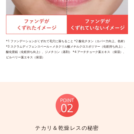
*1 ファンデーションがくずれて毛穴に落ちること *2 酸化チタン（カバー力向上、色材）
*3 スクラムディフェンスベール＝メタクリル酸メチルクロスポリマー（化粧持ち向上）、
酸化亜鉛（化粧持ち向上）、ジメチコン（基剤） *4 アーチチョーク葉エキス （保湿）、
ビルベリー葉エキス（保湿）
テカリ＆乾燥レスの秘密