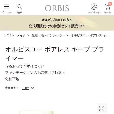
0
メニュー
検索
マイページ
カート
オルビス初めての方へ
公式通販だけの特別セット販売中！
TOP
メイク
化粧下地・コンシーラー
オルビスユー ポアレス キープ
オルビスユー ポアレス キープ プラ
イマー
うるおってくずれにくい
ファンデーションの毛穴落ち(*1)防止
化粧下地
93件