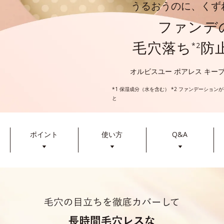
うるおうのに、くず
ファンデ
毛穴落ち
防
*2
オルビスユー ポアレス キー
*1 保湿成分（水を含む） *2 ファンデーショ
と
ポイント
使い方
Q&A
▼
▼
▼