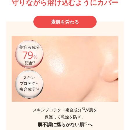
守りながら溶け込むようにカバー
素肌を労わる
*2
スキンプロテクト複合成分
が肌を
保護して乾燥を防ぎ、
肌不調に揺らがない肌
へ
*3