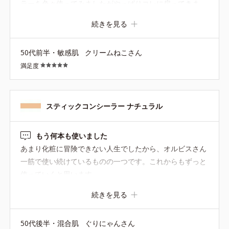
ラーを色々使ってみましたがやっぱりコレに戻ってきま
す。 時間が経っても色が浮いたりヨレなくて薄づき。 な
続きを見る
のでシミ以外にもクマやほうれい線など明るくしたい所に
も使えますよ。
50代前半・敏感肌
クリームねこさん
満足度
スティックコンシーラー ナチュラル
もう何本も使いました
あまり化粧に冒険できない人生でしたから、オルビスさん
一筋で使い続けているものの一つです。これからもずっと
使っていくと思います
続きを見る
50代後半・混合肌
ぐりにゃんさん