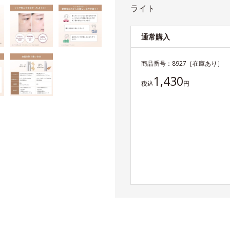
ライト
通常購入
商品番号：
8927
［在庫あり］
1,430
税込
円