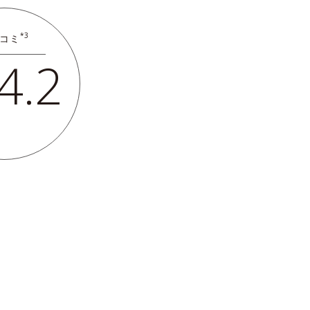
*3
コミ
4.2