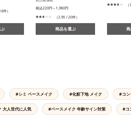
（3
税込220円～1,980円
 716件）
（2.95 / 20件）
選ぶ
商品を選ぶ
商
#シミ ベースメイク
#化粧下地 メイク
#コン
ク 大人世代に人気
#ベースメイク 年齢サイン対策
#コ