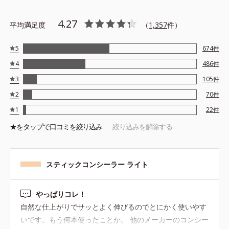
4.27
平均満足度
（
1,357
件）
5
674
件
4
486
件
3
105
件
2
70
件
1
22
件
★を
タップ
で口コミを絞り込み
絞り込みを解除する
スティックコンシーラー ライト
やっぱりコレ！
自然な仕上がりでサッとよく伸びるのでとにかく使いやす
いです。もう何本使ったことか。 他のメーカーのコンシー