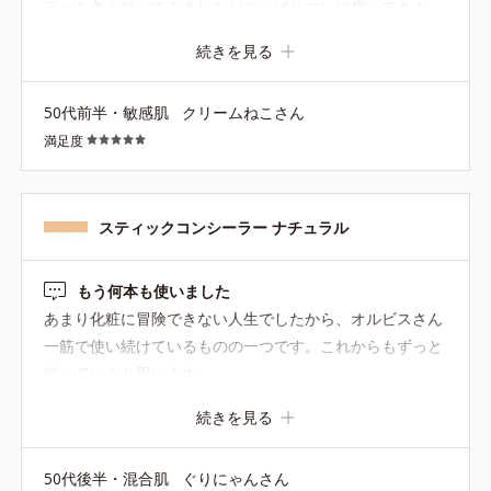
ラーを色々使ってみましたがやっぱりコレに戻ってきま
す。 時間が経っても色が浮いたりヨレなくて薄づき。 な
続きを見る
のでシミ以外にもクマやほうれい線など明るくしたい所に
も使えますよ。
50代前半・敏感肌
クリームねこさん
満足度
スティックコンシーラー ナチュラル
もう何本も使いました
あまり化粧に冒険できない人生でしたから、オルビスさん
一筋で使い続けているものの一つです。これからもずっと
使っていくと思います
続きを見る
50代後半・混合肌
ぐりにゃんさん