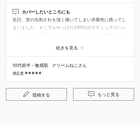
カバーしたいところにも
先日、首の虫刺されを強く掻いてしまい赤紫色に残ってし
まいました。そこでもやっぱりORBISのスティックコンシ
ーラーが一番自然にカバーできました！色味が絶妙で白す
ぎず馴染むし、時間が経っても落ちにくかったです。助か
続きを見る
りました～！
50代前半・敏感肌
クリームねこさん
満足度
もっと見る
投稿する