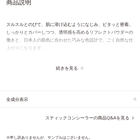
商品説明
スルスルとのびて、肌に溶け込むようになじみ、ピタッと密着。
しっかりとカバーしつつ、透明感を高めるリフレクトパウダーの
働きと、日本人の肌色に合わせた巧みな色設計で、ごく自然な仕
上がりになります。
たった10秒で隠したいシミをサッとカバー。シミのない美肌に導
続きを見る
きます。
全成分表示
●無香料 ●酸化しやすい油分不使用 ●紫外線吸収剤不使用
●SPF/PA：SPF30・PA+++ ●リフレクトパウダー*1＝カバー力・仕
スティックコンシーラーの商品Q&Aを見る
上がり向上粉体 ●アミノフィクサー成分*2配合=肌なじみ・密着性
向上成分
※申し訳ありませんが、サンプルはございません。
*1 アルミナ、メチコン *2 ラウロイルグルタミン酸ジ（フィトステ