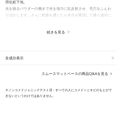
用化粧下地。
光を操るパウダーの働きで光を強力に乱反射させ、毛穴をふんわ
りぼかします。さらに乾燥を感じたら水分を吸湿して補う成分に
より、乾燥によって目立ちやすい頬のたるみ毛穴もふんわり一
掃。するんとハリ感のある肌に整えます。
続きを見る
絶妙ベージュ色で、黒ずみもカバー。肌をキュッとひきしめる植
物性ひきしめ成分配合で、テカリや化粧くずれも防ぎます。
全成分表示
クリームをなじませると、さらさらの感触のパウダーに変化。ま
るでベルベットのようななめらか肌に整えるので、その後のファ
スムースマットベースの商品Q&Aを見る
ンデーションのノリが格段にアップします。
※ノンコメドジェニックテスト済：すべての人にコメド＝ニキビのもとがで
きないというわけではありません。
●無油分、無香料 ●ライティングレフパウダー配合＝光散乱粉体●ポ
アバランス成分＝毛穴まわりの肌環境を整える成分●ハマメリス葉エ
キス配合＝植物性ひきしめ成分