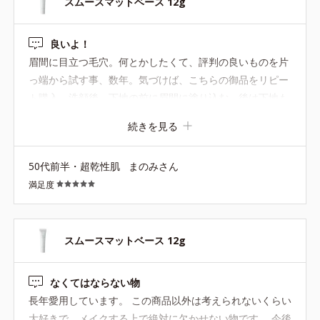
スムースマットベース 12g
良いよ！
眉間に目立つ毛穴。何とかしたくて、評判の良いものを片
っ端から試す事、数年。気づけば、こちらの御品をリピー
ト購入。洗顔後、下地の前に眉間に塗り込む。後は下地も
リキッドファンデも薄く、薄く、兎に角薄ぅ～く、抑える
続きを見る
ように塗る。すると、自分的に、許容範囲のお顔になりま
した。嬉しい！
50代前半・超乾性肌
まのみさん
満足度
スムースマットベース 12g
なくてはならない物
長年愛用しています。 この商品以外は考えられないくらい
大好きで、メイクする上で絶対に欠かせない物です。 今後