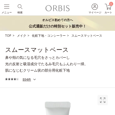
0
メニュー
検索
マイページ
カート
オルビス初めての方へ
公式通販だけの特別セット販売中！
TOP
メイク
化粧下地・コンシーラー
スムースマットベース
スムースマットベース
鼻や頬の気になる毛穴をさっとカバーし
光の反射と吸湿成分でたるみ毛穴もふんわり一掃。
肌になじむクリーム状の部分用化粧下地
894件