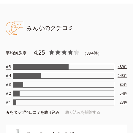
※アレルギーテスト済＝全ての方にアレルギーが起こらないという
ことではありません。
※ノンコメドジェニックテスト済＝すべての人にコメド（ニキビの
もと）ができないというわけではありません。
みんなのクチコミ
4.25
平均満足度
（
894
件）
5
489
件
4
243
件
3
85
件
2
54
件
1
23
件
★を
タップ
で口コミを絞り込み
絞り込みを解除する