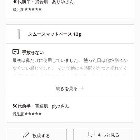
40代前半・混合肌
ありゆさん
満足度
スムースマットベース 12g
手放せない
最初は鼻だけに使用していました。 塗った日は化粧崩れが
なくいい感じでした。 そこで他にも時間がたつと崩れてく
る眉間や目のくぼみあたりにも薄く塗ってからメイクして
みました。 なんと、ほぼ化粧直しなしで問題ないくらいで
続きを見る
した。 いつも目元付近が時間がたつと乾燥してカサカサに
なったりしていたのが、これを塗ってから気にならなくな
50代前半・普通肌
piyoさん
りました！ もう手放せません。
満足度
もっと見る
投稿する