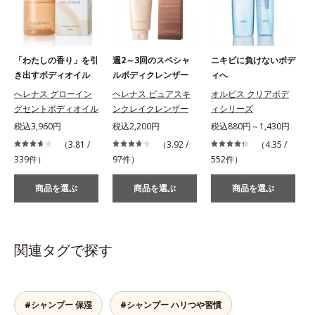
「わたしの香り」を引
週2～3回のスペシャ
ニキビに負けないボデ
き出すボディオイル
ルボディクレンザー
ィへ
へレナス グローイン
ヘレナス ピュアスキ
オルビス クリアボデ
グセントボディオイル
ンクレイクレンザー
ィシリーズ
税
税込3,960円
税込2,200円
税込880円～1,430円
（3.81 /
（3.92 /
（4.35 /
339件）
97件）
552件）
1
商品を選ぶ
商品を選ぶ
商品を選ぶ
関連タグで探す
#シャンプー 保湿
#シャンプー ハリつや習慣