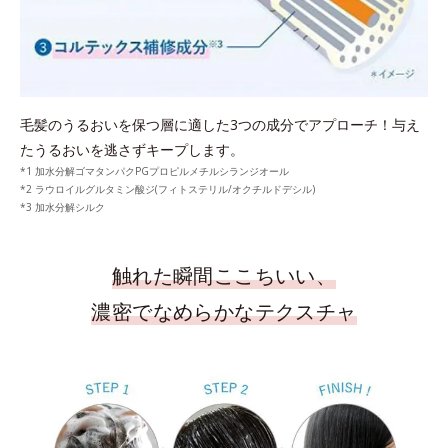
毛髪のうるおいを保つ層に適した3つの成分でアプローチ！与え
たうるおいを逃さずキープします。
*1 加水分解ゴマタンパクPGプロピルメチルシランジオール
*2 ラウロイルグルタミン酸ジ(フィトステリル/オクチルドデシル)
*3 加水分解シルク
触れた瞬間ここちいい、
濃密でなめらかなテクスチャ