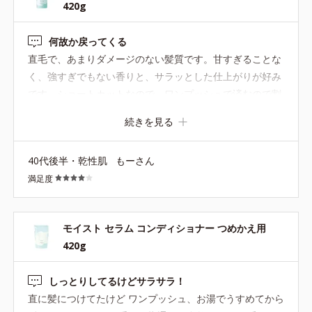
420g
*1 加水分解ヒアルロン酸 *2 加水分解シルク *3 加水分解エ
ラスチン *4 セラミドEOP、セラミドNG、セラミドNP、セラミ
何故か戻ってくる
ドAP *5 ユズ果実エキス *６ スフィンゴ糖脂質 *７ 加水分解
直毛で、あまりダメージのない髪質です。甘すぎることな
ゴマタンパクPGプロピルメチルシランジオール *８ラウロイルグ
く、強すぎでもない香りと、サラッとした仕上がりが好み
ルタミン酸ジ(フィトステリル/オクチルドデシル) *９ 加水分解シ
ルク *10 ココイルメチルタウリンNa *11 コカミドメチルMEA、
です。ショートカットなので、ワンプッシュで済むので割
ラウリン酸ポリグリセリルー１０
と長持ちします。品質は好きなのですが、容器が太くてラ
続きを見る
ックに入らないことと、テクスチャーに合っていないの
か、まだたくさん残っているのにポンプから出てこなくな
40代後半・乾性肌
もーさん
ることがストレスです。いっそ、他のジャータイプやチュ
モイスト セラム コンディショナー 420g
満足度
ーブタイプの容器に詰め替えようかと思うほど。お風呂で
ストレスは感じたくないです…。
なめらかに髪をつつみこみ、うるおいを逃さないように髪と地肌
モイスト セラム コンディショナー つめかえ用
をコーティングする、とろみクリーム触感のコンディショナーで
420g
す。
しっとりしてるけどサラサラ！
直に髪につけてたけど ワンプッシュ、お湯でうすめてから
●無着色 ●弱酸性 ●アルコールフリー