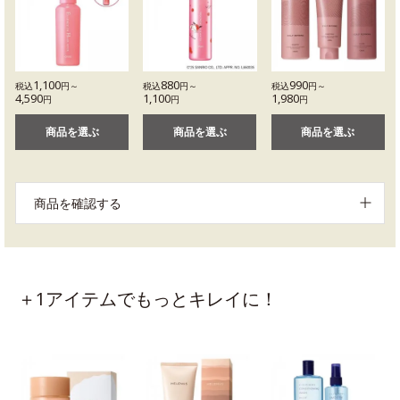
1,100
880
990
税込
円～
税込
円～
税込
円～
4,590
1,100
1,980
円
円
円
商品を選ぶ
商品を選ぶ
商品を選ぶ
商品を確認する
＋1アイテムでもっとキレイに！