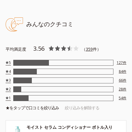
モイスト セラム シャンプー 420mL
髪と地肌をやさしく洗いながら保湿し、地肌の微細な汚れもしっ
みんなのクチコミ
かり取り除く、濃密テクスチャーのシャンプーです。
●無着色 ●弱酸性 ●アルコールフリー
3.56
平均満足度
（
359
件）
●ナノ化ヒアルロン酸*１・ナノ化シルク*２・ナノ化エラスチン*３
＝地肌と髪に深く浸透してうるおいで満たすナノ化保湿成分
5
127
件
●ヒト型セラミド*４・フルーツセラミド*５・コメセラミド*６＝地
4
肌と髪を保水しうるおいを逃さない独自ブレンドのセラミド
84
件
●Fレイヤー補修成分*７・CMC補修成分*８・コルテックス補修成分
3
66
件
*９＝毛髪３層へのアプローチ成分
2
28
件
●シリコンフリー
●アミノ酸系洗浄成分*10＝必要なうるおいを奪わず優しく洗える洗
1
54
件
浄成分
★を
タップ
で口コミを絞り込み
絞り込みを解除する
●濃密泡クレンジング処方*11＝毛穴に詰まった微細な汚れも取り除
く処方
モイスト セラム コンディショナー ボトル入り