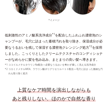
*イメージ
*1
低刺激性のアミノ酸系洗浄成分
を配合したふわふわ濃密泡のシ
ャンプーが、
毛穴に詰まった蓄積汚れを取り除き、保湿成分が必
*2
要なうるおいを残して保湿する濃密泡クレンジング処方
を採用
しました。
こっくりとしたクリームテクスチャのコンディショナ
ーがなめらかに髪を包み込み、まとまりの良い髪へ導きます。
ココイルメチルタウリンNa配合＝必要なうるおいを奪わず優しく洗える洗浄成分
コカミドメチルMEA、ラウリン酸ポリグリセリルー１０配合＝毛穴に詰まった微細な汚
れも取り除く処方
上質なケア時間を演出しながらも
あと残りしない、ほのかで自然な香り