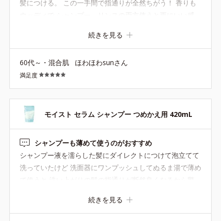
髪につける。 この一手間で指通りが全然ちがう！ 香りも
●ナノ化ヒアルロン酸*１・ナノ化シルク*２・ナノ化エラスチン*３
ウッディで シャンプー、リンスの両方使うと更にいい感
＝地肌と髪に深く浸透してうるおいで満たすナノ化保湿成分
●ヒト型セラミド*４・フルーツセラミド*５・コメセラミド*６＝地
じ。 詰め替え用の容量がたっぷり入っているので ボトル
続きを見る
肌と髪を保水しうるおいを逃さない独自ブレンドのセラミド
を最後まで使い切らないと溢れる！
●Fレイヤー補修成分*７・CMC補修成分*８・コルテックス補修成分
*９＝毛髪３層へのアプローチ成分
60代～・混合肌
ほわほわsunさん
●髪と地肌に入れこんだうるおいを逃がさないようにコーティングす
満足度
る処方*10
*1 加水分解ヒアルロン酸 *2 加水分解シルク *3 加水分解エ
モイスト セラム シャンプー つめかえ用 420mL
ラスチン *4 セラミドEOP、セラミドNG、セラミドNP、セラミ
ドAP *5 ユズ果実エキス *６ スフィンゴ糖脂質 *７ 加水分解
ゴマタンパクPGプロピルメチルシランジオール *８ラウロイルグ
シャンプーも薄めて使うのがおすすめ
ルタミン酸ジ(フィトステリル/オクチルドデシル) *９ 加水分解シ
シャンプー液を濡らした髪にダイレクトにつけて泡立てて
ルク *10 ジメチコン、アモジメチコン
洗っていたけど 洗面器にワンプッシュしてぬるま湯で薄め
て使うと 洗い上がりの髪の指通りが断然良くなるから驚
き！！ 何十年も前、昭和のアイドルが 「サラサラヘアの
続きを見る
秘訣は？」なんてインタビューされて 「リンスを少しお湯
で薄めて使っています♫」 って言うからリンスだけはその