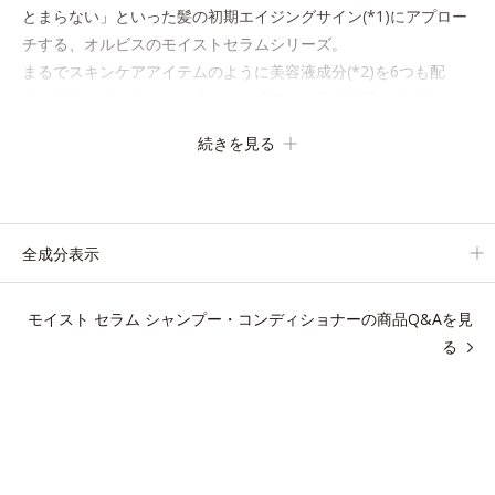
とまらない」といった髪の初期エイジングサイン(*1)にアプロー
チする、オルビスのモイストセラムシリーズ。
まるでスキンケアアイテムのように美容液成分(*2)を6つも配
合。保水してうるおいを逃さない成分と、深く浸透してうるおい
で満たす成分で、髪も地肌も贅沢にケアします。
続きを見る
さらにうるおいを行き渡らせる浸透力と、うるおいをキープする
保水力を誇る新技術を採用。髪のうねりを抑え、スタイリングの
しやすい、ずっと触れていたくなるうるツヤ髪へと導きます。
ヒノキ、ラベンダー、ゼラニウムによるリフレッシュアロマの香
全成分表示
りで、バスルームがここちよいリラックス空間に。
モイスト セラム シャンプー・コンディショナーの商品Q&Aを見
*1 うねり、パサつき
る
*2 保湿成分
アレルギーテスト済＝全ての方にアレルギーが起こらないということで
はありません。