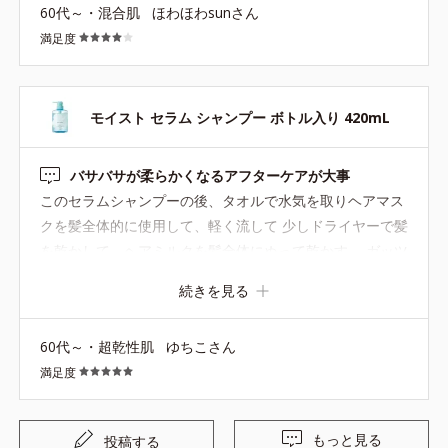
60代～・混合肌
ほわほわsunさん
日から薄めて使ってきたんだ。 シャンプーも薄めた方がい
満足度
いんだね。発見！
モイスト セラム シャンプー ボトル入り 420mL
バサバサが柔らかくなるアフターケアが大事
このセラムシャンプーの後、タオルで水気を取りヘアマス
クを髪全体的に使用して、軽く流して 少しドライヤーで髪
を乾かして、ヘアミルクを髪全体にぬって乾かす。 ガッツ
リ自分でカラーリング剤を使っています。髪がとても痛
続きを見る
む。でもこの方法だと、髪が乾いてオイルでフタをするけ
ど髪が柔らかくなっているんだ。もうカラーリングも怖く
60代～・超乾性肌
ゆちこさん
ない。アフターケアが大事。
満足度
もっと見る
投稿する