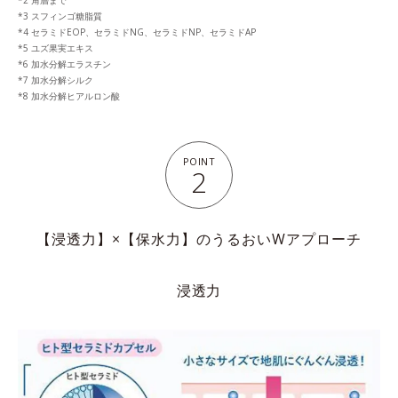
*2 角層まで
*3 スフィンゴ糖脂質
*4 セラミドEOP、セラミドNG、セラミドNP、セラミドAP
*5 ユズ果実エキス
*6 加水分解エラスチン
*7 加水分解シルク
*8 加水分解ヒアルロン酸
POINT
2
【浸透力】×【保水力】のうるおいWアプローチ
浸透力