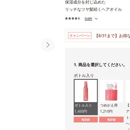
保湿成分を封じ込めた
リッチなツヤ髪続くヘアオイル
64件
【8/31まで】お
キャンペーン
1. 商品を選択してください。
ボトル入り
ボトル入り
つめかえ用
【
1,430円
1,210円
ア
ト
NEW
NEW
ヘ
（