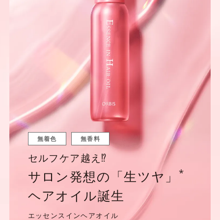
無着色
無香料
セルフケア越え⁉
*
サロン発想の「生ツヤ」
ヘアオイル
誕生
エッセンスインヘアオイル