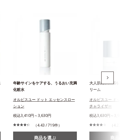
エ
年齢サインをケアする、うるおい充満
大人肌に弾力感を宿す濃密フ
化粧水
リーム
オルビスユー ドット エッセンスロー
オルビスユー ドット クリー
ション
チャライザー
税込3,410円～3,630円
税込3,630円～3,960円
（4.43 / 719件）
（4.22 / 676件）
商品を選ぶ
商品を選ぶ