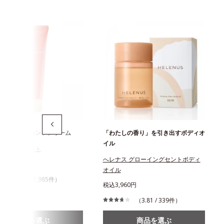
かない保湿ハンドクリーム
「わたしの香り」を引き出すボディオ
イル
トリートメント
へレナス グローイングセントボディ
3円
オイル
（4.5 / 1,985件）
税込3,960円
（3.81 / 339件）
商品を選ぶ
商品を選ぶ