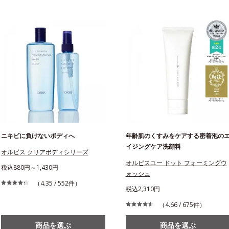
ニキビに負けないボディへ
年齢肌のくすみをケアする密着泡の
イジングケア洗顔料
オルビス クリアボディシリーズ
オルビスユー ドット フォーミングウ
税込880円～1,430円
ォッシュ
（4.35 / 552件）
税込2,310円
（4.66 / 675件）
商品を選ぶ
商品を選ぶ