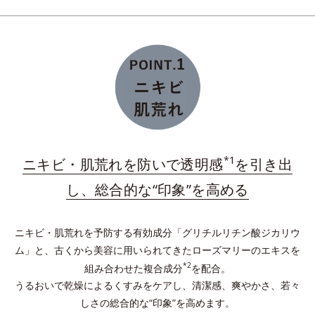
ダブルプロテクトパウダーが肌上に均一に整列。長時
間うるおいを保持し、余分な皮脂を吸着し、テカリを
予防。
*
プラスに帯電したイオニックコラーゲン
配合の保湿
膜を形成。与えたうるおいをしっかりキープ！
*1
ニキビ・肌荒れを防いで透明感
を引き出
*水溶性コラーゲン液（魚起源）＝保湿成分
し、総合的な“印象”を高める
ニキビ・肌荒れを予防する有効成分「グリチルリチン酸ジカリウ
ム」と、古くから美容に用いられてきたローズマリーのエキスを
*2
組み合わせた複合成分
を配合。
うるおいで乾燥によるくすみをケアし、清潔感、爽やかさ、若々
しさの総合的な“印象”を高めます。