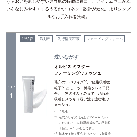
うるおいを逃しやすい男性肌の特徴に着目し、アイテム同士が互
いをなじみやすくするうるおいコネクト設計が進化。よりシンプ
ルなお手入れを実現。
1品3役
洗顔料
先行型美容液
シェービングフォーム
洗いながす
オルビス ミスター
フォーミングウォッシュ
*2
毛穴の1/30サイズ
、“皮脂吸着微
STEP
*3
*4
粒子
”とモロッコ溶岩クレイ
配
合。毛穴のすみずみまで、汚れを
1
吸着しスッキリ洗い流す濃密泡ウ
ォッシュ。
旧品比
毛穴のサイズ（およそ250～400㎛）
にたいして、皮脂吸着微粒子の平均粒
子径は8～13㎛として算出
無水ケイ酸＝毛穴より小さい皮脂吸着