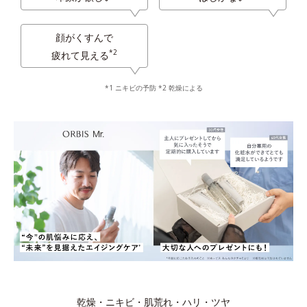
顔がくすんで
*2
疲れて見える
*1 ニキビの予防 *2 乾燥による
乾燥・ニキビ・肌荒れ・ハリ・ツヤ