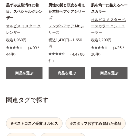
黒ずみ皮脂汚れに着
男性の髪と頭皮を考え
肌を均一に整えるベー
目。スペシャルクレン
た本格ヘアケアシリー
スカラー
ザー
ズ
オルビス ミスター ベ
オルビス ミスター ク
メンズヘアケア Mr.シ
ースカラー コントロ
レンザー
リーズ
ーラー
税込1,980円
税込1,430円～1,650
税込2,200円
円
（4.09 /
（4.35 /
44件）
（4.4 / 86
20件）
件）
商品を選ぶ
商品を選ぶ
商品を選ぶ
関連タグで探す
#ベストコスメ受賞 オルビス
#スタッフおすすめ 隠れた名品