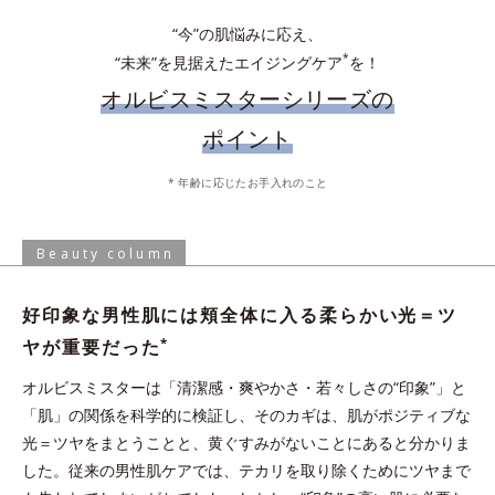
“今”の肌悩みに応え、
*
“未来”を見据えたエイジングケア
を！
オルビスミスターシリーズの
ポイント
化粧水で肌を整えた後、手のひらに適量とり、顔全体にやさしく
* 年齢に応じたお手入れのこと
なじませます。乾燥の気になる目元やシェービング後などは、適
手からこぼれないジェル状ローション。軽やかな使い心地ですべ
量を付け足してください。
すべなめらか肌に。
Beauty column
* 保湿成分、水を含む
好印象な男性肌には頬全体に入る柔らかい光＝ツ
炭の約1.2倍の皮脂吸着能力がある“皮脂吸着微粒
*
ヤが重要だった
イオンの力でなじむ
*3
子”を配合。化粧水の浸透
を阻む余分な皮脂や汚れ
オルビスミスターは「清潔感・爽やかさ・若々しさの“印象”」と
を吸着洗浄。
与える
「肌」の関係を科学的に検証し、そのカギは、肌がポジティブな
*1 皮脂吸着微粒子と炭を各2gとり、人工皮脂に滴下した際に吸油した量を
光＝ツヤをまとうことと、黄ぐすみがないことにあると分かりま
測定する。N＝3, P<0.05, student t-test ＜ポーラ化成研究所調べ＞
した。従来の男性肌ケアでは、テカリを取り除くためにツヤまで
*2 ケイ酸Ａｌ・Ｍｇ（洗浄成分）