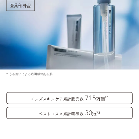
医薬部外品
* うるおいによる透明感のある肌
715
*1
万個
メンズスキンケア累計販売数
30
*2
冠
ベストコスメ累計獲得数