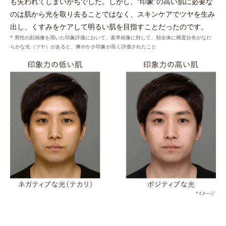
も失われてしまいがちでした。しかし、“印象”の高い肌に必要な
*3 角層まで
のは肌から光を取り去ることではなく、スキンケアでツヤを生み
出し、くすみをケアして明るい肌を目指すことだったのです。
* 男性の顔画像を用いた印象評価において、基準画像に対して、頬全体に輝度分布がなだ
らかな光（ツヤ）があると、爽やかさ印象が高く評価されたこと
整える
プラスに帯電したローションの膜に、クリームに配合
ウォッシュのうるおいキャッチ膜がローションのうる
されたマイナスに帯電したダブルプロテクトパウダー
*2
おいをキャッチし浸透
。
*
が引き寄せ合ってなじむ。
*1 シクロヘキサンジカルポン酸ビスエトキシジグリコール
*タルク、ステアロイルグルタミン酸2Na、水酸化AI＝皮脂を吸着しうるお
*2 角層まで
いを保つ成分
*
うるおいキャッチ膜
を形成し、ローションのうるお
いキャッチ体勢を整える。
保つ
維持する
*うるおいキャッチ成分（塩化ジメチルジアリルアンモニウム・アクリルア
ミド共重合体液）を配合した、洗浄後に水溶性成分となじみやすい保湿膜