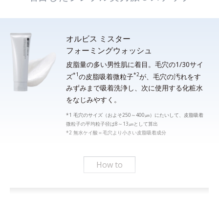
オルビス ミスター
フォーミングウォッシュ
皮脂量の多い男性肌に着目。毛穴の1/30サイ
*1
*2
ズ
の皮脂吸着微粒子
が、毛穴の汚れをす
みずみまで吸着洗浄し、次に使用する化粧水
をなじみやすく。
*1 毛穴のサイズ（およそ250～400㎛）にたいして、皮脂吸着
微粒子の平均粒子径は8～13㎛として算出
*2 無水ケイ酸＝毛穴より小さい皮脂吸着成分
How to