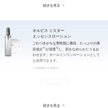
続きを見る
オルビス ミスター
エッセンスローション
ごわつきがちな男性肌に着目。たっぷりの美
*1
*2
顔全体をぬらします。手のひらに適量（約２cm）をとり、水ま
容成分
が浸透
し、肌をなめらかにうるお
わせます。オールインワンローションとして
たはぬるま湯でよく泡立ててから洗顔し、その後しっかり洗い流
も使用できます。
してください。
*1 保湿成分 *2 角層まで
*シェービングフォームとしてご使用になる場合は、洗面器等の器に適量をとり、水または
ぬるま湯を通常の５倍程度加えてよく薄めてから、泡立てネット等で充分に泡立てて使用
してください。
How to
素早い泡立ち
続きを見る