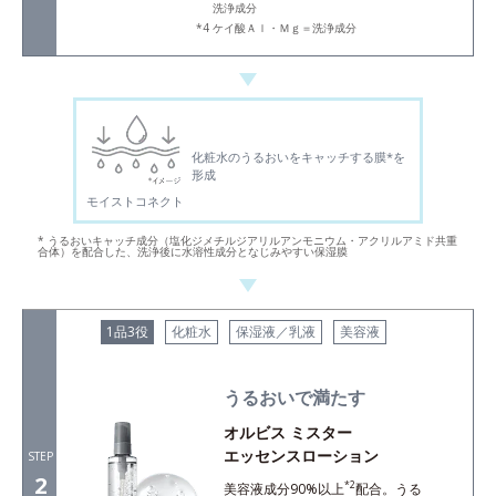
洗浄成分
ケイ酸Ａｌ・Ｍｇ＝洗浄成分
化粧水のうるおいをキャッチする膜*を
形成
モイストコネクト
* うるおいキャッチ成分（塩化ジメチルジアリルアンモニウム・アクリルアミド共重
合体）を配合した、洗浄後に水溶性成分となじみやすい保湿膜
1品3役
化粧水
保湿液／乳液
美容液
うるおいで満たす
オルビス ミスター
エッセンスローション
STEP
2
*2
美容液成分90%以上
配合。うる