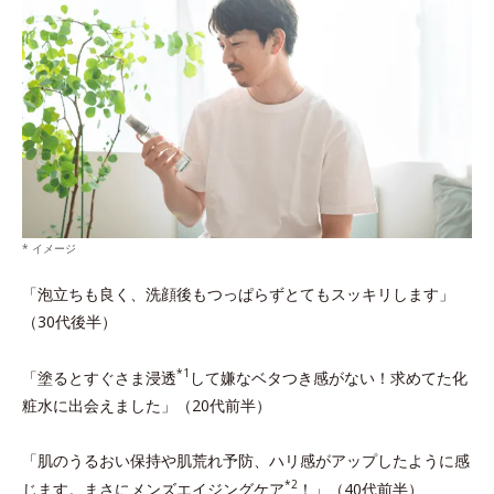
* イメージ
「泡立ちも良く、洗顔後もつっぱらずとてもスッキリします」
（30代後半）
*1
「塗るとすぐさま浸透
して嫌なベタつき感がない！求めてた化
粧水に出会えました」（20代前半）
「肌のうるおい保持や肌荒れ予防、ハリ感がアップしたように感
*2
じます。まさにメンズエイジングケア
！」（40代前半）