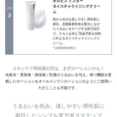
オルビス ミスター
モイスチャライジングクリー
STEP
ム
3
肌から水分を逃しやすい男性肌に
着目。皮脂吸着粉体を配合しなが
らうるおいをキープする処方設計
*
で、テカリを抑え
乾燥予防を同時
に叶えるモイスチャライジングク
リーム。
皮脂吸着粉体配合
スキンケア時短派の方は、まずローションから！
化粧水・美容液・保湿液／乳液のうるおいを与え、保つ機能を搭
載したローションをオールインワンローションのようにご使用い
ただくことも可能です。
うるおいを拒み、逃しやすい男性肌に
着目したシンプル実力派３ステップ