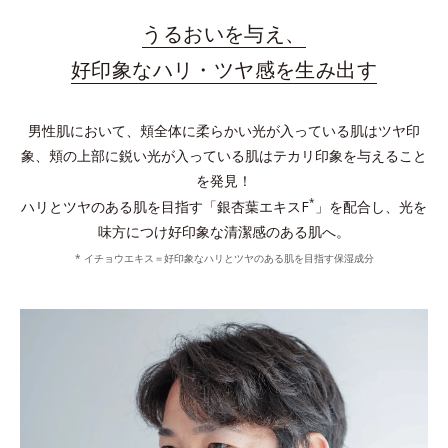
うるおいを与え、
好印象なハリ・ツヤ感を生み出す
男性肌において、頬全体に柔らかい光が入っている肌はツヤ印
象、頬の上部に鋭い光が入っている肌はテカリ印象を与えること
を発見！
*
ハリとツヤのある肌を目指す「銀杏葉エキスF
」を配合し、光を
味方につけ好印象な清潔感のある肌へ。
* イチョウエキス＝好印象なハリとツヤのある肌を目指す保湿成分