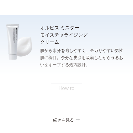
オルビス ミスター
モイスチャライジング
クリーム
肌から水分を逃しやすく、テカりやすい男性
肌に着目。余分な皮脂を吸着しながらうるお
洗顔後、清潔な手のひらに適量（ポンプ２プッシュまたは、100
いをキープする処方設計。
さっと泡立てられるもっちり濃密泡。忙しい朝のスキンケア時間
円硬貨１枚程度）をとり、下から上へ、包み込むように肌にやさ
の短縮に。
しくなじませます。
* 従来品とミスターフォーミングウォッシュの１％水溶液をメスシリンダーにそれぞれ測
りとり、上下に強く3回振ったときの泡の嵩目盛りを測定する。N＝3, P<0.05, student t-
How to
test ＜ポーラ化成研究所調べ＞
パシャっとはじけるローション
続きを見る
吸着洗浄