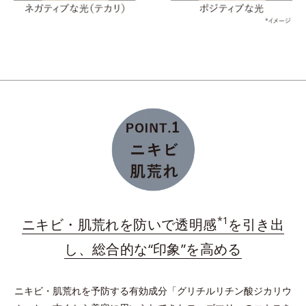
保つ
維持する
*うるおいキャッチ成分（塩化ジメチルジアリルアンモニウム・アクリルア
ミド共重合体液）を配合した、洗浄後に水溶性成分となじみやすい保湿膜
ダブルプロテクトパウダーが肌上に均一に整列。長時
間うるおいを保持し、余分な皮脂を吸着し、テカリを
予防。
*
プラスに帯電したイオニックコラーゲン
配合の保湿
膜を形成。与えたうるおいをしっかりキープ！
*1
ニキビ・肌荒れを防いで透明感
を引き出
*水溶性コラーゲン液（魚起源）＝保湿成分
し、総合的な“印象”を高める
ニキビ・肌荒れを予防する有効成分「グリチルリチン酸ジカリウ