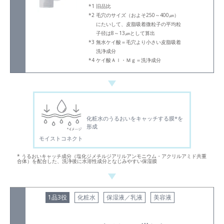
旧品比
毛穴のサイズ（およそ250～400㎛）
にたいして、皮脂吸着微粒子の平均粒
子径は8～13㎛として算出
無水ケイ酸＝毛穴より小さい皮脂吸着
洗浄成分
ケイ酸Ａｌ・Ｍｇ＝洗浄成分
化粧水のうるおいをキャッチする膜*を
形成
モイストコネクト
* うるおいキャッチ成分（塩化ジメチルジアリルアンモニウム・アクリルアミド共重
合体）を配合した、洗浄後に水溶性成分となじみやすい保湿膜
1品3役
化粧水
保湿液／乳液
美容液