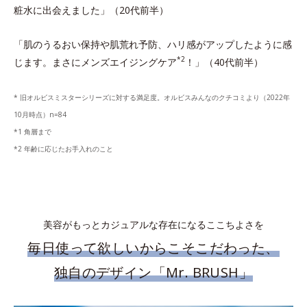
粧水に出会えました」（20代前半）
「肌のうるおい保持や肌荒れ予防、ハリ感がアップしたように感
*2
じます。まさにメンズエイジングケア
！」（40代前半）
* 旧オルビスミスターシリーズに対する満足度。オルビスみんなのクチコミより（2022年
10月時点）n=84
*1 角層まで
*2 年齢に応じたお手入れのこと
美容がもっとカジュアルな存在になるここちよさを
毎日使って欲しいからこそこだわった、
独自のデザイン「Mr. BRUSH」