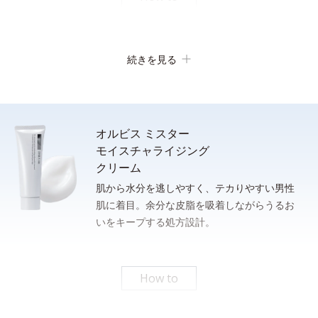
素早い泡立ち
続きを見る
オルビス ミスター
モイスチャライジング
クリーム
肌から水分を逃しやすく、テカりやすい男性
肌に着目。余分な皮脂を吸着しながらうるお
洗顔後、清潔な手のひらに適量（ポンプ２プッシュまたは、100
いをキープする処方設計。
さっと泡立てられるもっちり濃密泡。忙しい朝のスキンケア時間
円硬貨１枚程度）をとり、下から上へ、包み込むように肌にやさ
の短縮に。
しくなじませます。
* 従来品とミスターフォーミングウォッシュの１％水溶液をメスシリンダーにそれぞれ測
りとり、上下に強く3回振ったときの泡の嵩目盛りを測定する。N＝3, P<0.05, student t-
How to
test ＜ポーラ化成研究所調べ＞
パシャっとはじけるローション