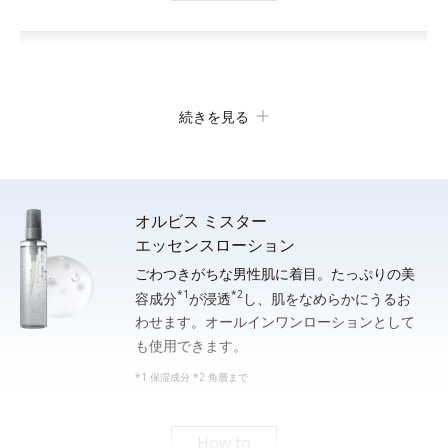
続きを見る
オルビス ミスター
エッセンスローション
ごわつきがちな男性肌に着目。たっぷりの美
*1
*2
顔全体をぬらします。手のひらに適量（約２cm）をとり、水ま
容成分
が浸透
し、肌をなめらかにうるお
わせます。オールインワンローションとして
たはぬるま湯でよく泡立ててから洗顔し、その後しっかり洗い流
も使用できます。
してください。
*1 保湿成分 *2 角層まで
*シェービングフォームとしてご使用になる場合は、洗面器等の器に適量をとり、水または
ぬるま湯を通常の５倍程度加えてよく薄めてから、泡立てネット等で充分に泡立てて使用
してください。
How to