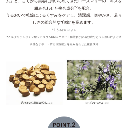
ム」と、古くから美容に用いられてきたローズマリーのエキスを
*2
組み合わせた複合成分
を配合。
うるおいで乾燥によるくすみをケアし、清潔感、爽やかさ、若々
しさの総合的な“印象”を高めます。
*1 うるおいによる
*2 D-グリチルリチン酸ジカリウムRM＝ニキビ・肌荒れ予防有効成分とうるおいによる透
明感をサポートする保湿成分を組み合わせた複合成分