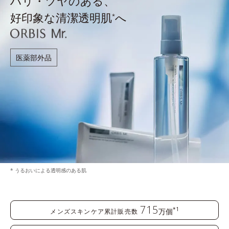
ハリ・ツヤのある、
好印象な清潔透明肌
へ
*
医薬部外品
* うるおいによる透明感のある肌
715
*1
万個
メンズスキンケア累計販売数