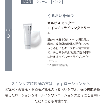
1品2役
クリーム
パック
うるおいを保つ
オルビス ミスター
モイスチャライジングクリー
STEP
ム
3
肌から水分を逃しやすい男性肌に
着目。皮脂吸着粉体を配合しなが
らうるおいをキープする処方設計
*
で、テカリを抑え
乾燥予防を同時
に叶えるモイスチャライジングク
リーム。
皮脂吸着粉体配合
スキンケア時短派の方は、まずローションから！
化粧水・美容液・保湿液／乳液のうるおいを与え、保つ機能を搭
載したローションをオールインワンローションのようにご使用い
ただくことも可能です。