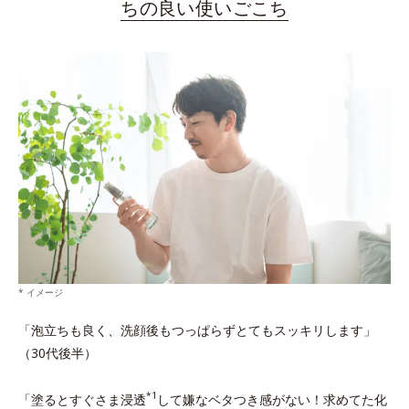
ちの良い使いごこち
* イメージ
「泡立ちも良く、洗顔後もつっぱらずとてもスッキリします」
（30代後半）
*1
「塗るとすぐさま浸透
して嫌なベタつき感がない！求めてた化