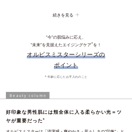
続きを見る
吸着洗浄
“今”の肌悩みに応え、
*
“未来”を見据えたエイジングケア
を！
オルビスミスターシリーズの
ポイント
化粧水で肌を整えた後、手のひらに適量とり、顔全体にやさしく
* 年齢に応じたお手入れのこと
なじませます。乾燥の気になる目元やシェービング後などは、適
手からこぼれないジェル状ローション。軽やかな使い心地ですべ
量を付け足してください。
すべなめらか肌に。
Beauty column
* 保湿成分、水を含む
好印象な男性肌には頬全体に入る柔らかい光＝ツ
炭の約1.2倍の皮脂吸着能力がある“皮脂吸着微粒
*
ヤが重要だった
イオンの力でなじむ
*3
子”を配合。化粧水の浸透
を阻む余分な皮脂や汚れ
オルビスミスターは「清潔感・爽やかさ・若々しさの“印象”」と