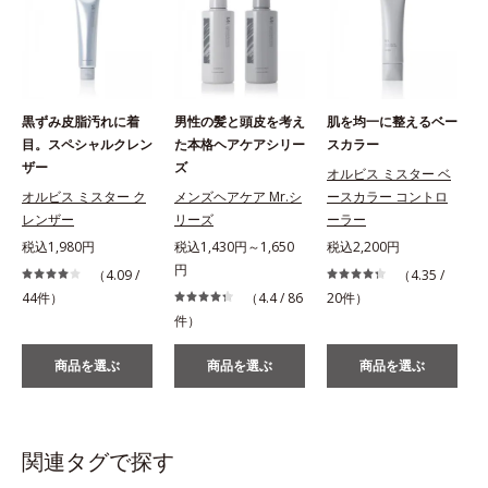
黒ずみ皮脂汚れに着
男性の髪と頭皮を考え
肌を均一に整えるベー
目。スペシャルクレン
た本格ヘアケアシリー
スカラー
ザー
ズ
オルビス ミスター ベ
オルビス ミスター ク
メンズヘアケア Mr.シ
ースカラー コントロ
レンザー
リーズ
ーラー
税込1,980円
税込1,430円～1,650
税込2,200円
円
（4.09 /
（4.35 /
44件）
（4.4 / 86
20件）
件）
商品を選ぶ
商品を選ぶ
商品を選ぶ
関連タグで探す