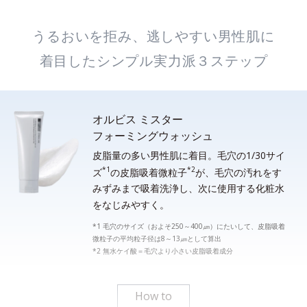
うるおいを拒み、逃しやすい男性肌に
着目したシンプル実力派３ステップ
オルビス ミスター
フォーミングウォッシュ
皮脂量の多い男性肌に着目。毛穴の1/30サイ
*1
*2
ズ
の皮脂吸着微粒子
が、毛穴の汚れをす
みずみまで吸着洗浄し、次に使用する化粧水
をなじみやすく。
*1 毛穴のサイズ（およそ250～400㎛）にたいして、皮脂吸着
微粒子の平均粒子径は8～13㎛として算出
*2 無水ケイ酸＝毛穴より小さい皮脂吸着成分
How to