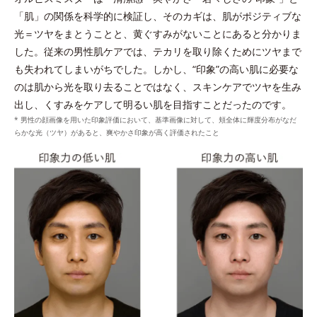
を吸着洗浄。
与える
「肌」の関係を科学的に検証し、そのカギは、肌がポジティブな
*1 皮脂吸着微粒子と炭を各2gとり、人工皮脂に滴下した際に吸油した量を
光＝ツヤをまとうことと、黄ぐすみがないことにあると分かりま
測定する。N＝3, P<0.05, student t-test ＜ポーラ化成研究所調べ＞
した。従来の男性肌ケアでは、テカリを取り除くためにツヤまで
*2 ケイ酸Ａｌ・Ｍｇ（洗浄成分）
も失われてしまいがちでした。しかし、“印象”の高い肌に必要な
*3 角層まで
のは肌から光を取り去ることではなく、スキンケアでツヤを生み
出し、くすみをケアして明るい肌を目指すことだったのです。
* 男性の顔画像を用いた印象評価において、基準画像に対して、頬全体に輝度分布がなだ
らかな光（ツヤ）があると、爽やかさ印象が高く評価されたこと
整える
プラスに帯電したローションの膜に、クリームに配合
ウォッシュのうるおいキャッチ膜がローションのうる
されたマイナスに帯電したダブルプロテクトパウダー
*2
おいをキャッチし浸透
。
*
が引き寄せ合ってなじむ。
*1 シクロヘキサンジカルポン酸ビスエトキシジグリコール
*タルク、ステアロイルグルタミン酸2Na、水酸化AI＝皮脂を吸着しうるお
*2 角層まで
いを保つ成分
*
うるおいキャッチ膜
を形成し、ローションのうるお
いキャッチ体勢を整える。