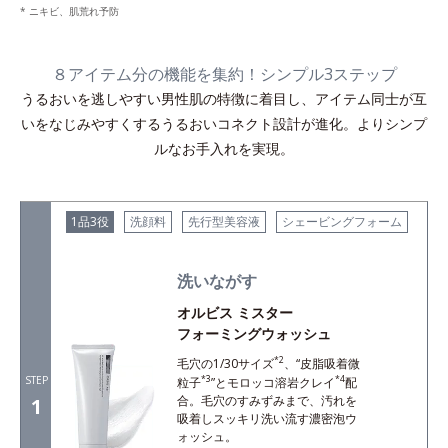
* ニキビ、肌荒れ予防
８アイテム分の機能を集約！シンプル3ステップ
うるおいを逃しやすい男性肌の特徴に着目し、アイテム同士が互
いをなじみやすくするうるおいコネクト設計が進化。よりシンプ
ルなお手入れを実現。
1品3役
洗顔料
先行型美容液
シェービングフォーム
洗いながす
オルビス ミスター
フォーミングウォッシュ
*2
毛穴の1/30サイズ
、“皮脂吸着微
STEP
*3
*4
粒子
”とモロッコ溶岩クレイ
配
合。毛穴のすみずみまで、汚れを
1
吸着しスッキリ洗い流す濃密泡ウ
ォッシュ。