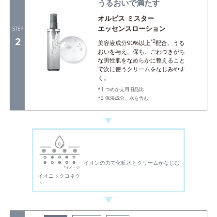
うるおいで満たす
オルビス ミスター
エッセンスローション
STEP
2
*2
美容液成分90%以上
配合。うる
おいを与え、保ち、ごわつきがち
な男性肌をなめらかに整えること
で次に使うクリームをなじみやす
く。
つめかえ用旧品比
保湿成分、水を含む
イオンの力で化粧水とクリームがなじむ
イオニックコネク
ト