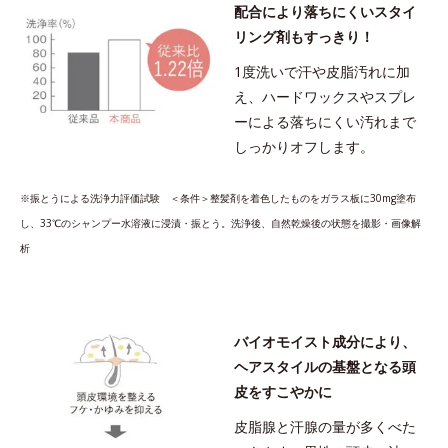
脂、スタイリング剤など複合的な汚れを落とす成分
配合により落ちにくいスタイ
*2 グリチルリチン酸２K、アルテロモナス発酵エキス（微生物
リング剤もすっきり！
由来）、イワベンケイ根エキス（植物由来）＝頭皮にうるおいを
1度洗いで汗や皮脂汚れに加
与える保湿成分
え、ハードワックスやスプレ
*3 PPG-3カプリリルエーテル＝毛髪の水分・油分を保ち、髪を
ーによる落ちにくい汚れまで
まとまりやすく整える成分
しっかりオフします。
アレルギーテスト済＝全ての方にアレルギーが起こらないということで
はありません。
※振とうによる洗浄力評価試験 ＜条件＞整髪剤を着色したものをガラス板に30mg塗布
し、33℃のシャンプー水溶液に浸漬・振とう。洗浄後、自然乾燥後の状態を撮影・画像解
析
オルビス ミスター シャンプー 380ｍL
ハードワックスやスプレーなど、汚れの種類を感知して落とすフ
バイオモイスト成分により、
ォーカスクレンジング成分配合。
ヘアスタイルの基盤となる頭
洗い残しなく、髪と頭皮をすこやかに保ちます。
皮をすこやかに
皮脂腺と汗腺の量が多くべた
●無着色 ●弱酸性 ●シリコンフリー ●アルコールフリー ●フォー