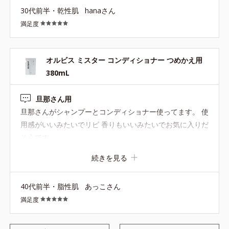
30代前半・乾性肌
hanaさん
らかくなったと実感しています。 香りもメンズ用独特の清
満足度
涼感が強すぎず、爽やかな香りといった印象です。 これか
らも使い続けたいと話しているので、定期的に購入したい
と思います。
オルビス ミスター コンディショナー つめかえ用
380mL
旦那さん用
旦那さんがシャンプーとコンディショナー使ってます。 使
用感がいいみたいでリピ 香りもいいみたいでお気に入りだ
そうです
続きを見る
40代前半・脂性肌
あっこさん
満足度