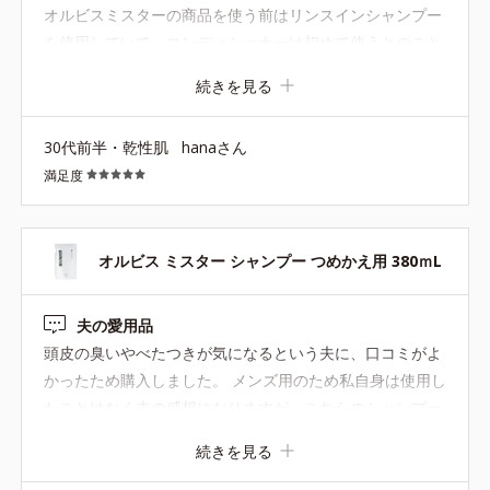
オルビスミスターの商品を使う前はリンスインシャンプー
を使用していて、コンディショナーは初めて使うとのこと
でしたが、髪の乾燥が感じにくくなり「ごわごわ」した触
続きを見る
り心地から「さらさら」と柔らかくなりました。 洗い流し
た後にぬめりやべたつきもなくスッキリ使えていい。との
30代前半・乾性肌
hanaさん
ことなので、今後もシャンプーと合わせて購入させていた
満足度
だこうと思っています。
オルビス ミスター シャンプー つめかえ用 380ｍL
夫の愛用品
頭皮の臭いやべたつきが気になるという夫に、口コミがよ
かったため購入しました。 メンズ用のため私自身は使用し
たことはなく夫の感想になりますが、こちらのシャンプー
にしてから髪の臭いが夏場でも気にならなくなり、特にべ
続きを見る
たつきがなくなり髪質が柔らくなったとのことです。 髪質
に関しては私が触った感じでも以前に比べてさらさらで柔