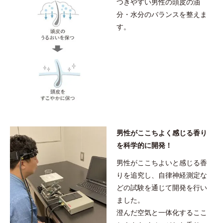
つきやすい男性の頭皮の油
カスクレンジング成分※1＝皮脂、スタイリング剤など複合的な汚れ
分・水分のバランスを整えま
を落とす成分 ●バイオモイスト成分※2＝頭皮にうるおいを与える
す。
保湿成分
※1ラウリルグルコシド、ラウリン酸ポリグリセリル-10 ※2グリチ
ルリチン酸2K、アルテロモナス発酵エキス、イワベンケイ根エキス
オルビス ミスター コンディショナー 380ｍL
朝もまとまりがよく、整えやすい髪へと導くプレスタイリング成
男性がここちよく感じる香り
分配合。
を科学的に開発！
しつこい寝ぐせや髪のうねりを防ぎます。
男性がここちよいと感じる香
りを追究し、自律神経測定な
●無着色 ●アルコールフリー ●プレスタイリング成分※1＝毛髪の水
どの試験を通じて開発を行い
分・油分を保ち、髪をまとまりやすく整える成分
ました。
※1ＰＰＧ－３カプリリルエーテル
澄んだ空気と一体化するここ