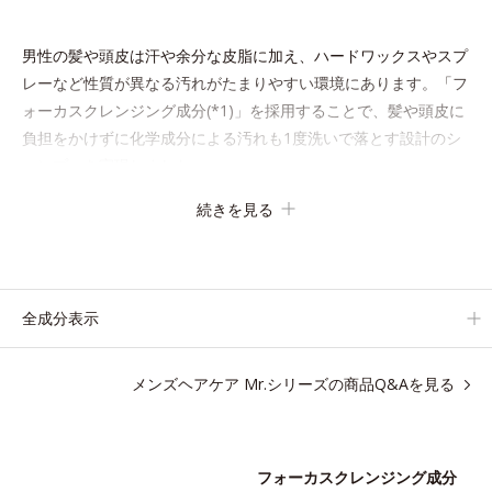
男性の髪や頭皮は汗や余分な皮脂に加え、ハードワックスやスプ
レーなど性質が異なる汚れがたまりやすい環境にあります。「フ
ォーカスクレンジング成分(*1)」を採用することで、髪や頭皮に
負担をかけずに化学成分による汚れも1度洗いで落とす設計のシ
ャンプーを実現しました。
また、うるおいを与える「バイオモイスト成分(*2)」を配合する
続きを見る
ことで、頭皮の油分と水分のバランスを整え、髪と頭皮をすこや
かに保ちます。
さらにコンディショナーには髪の1本1本を均一な膜で包み込む
「プレスタイリング成分(*3)」を採用し、コーティング効果によ
全成分表示
り夜にしっかり整えた髪の形状をキープしやすい状態に整え、ス
タイリングしやすい髪へ導きます。
メンズヘアケア Mr.シリーズの商品Q&Aを見る
深呼吸したくなる爽やかでやさしいグリーン＆ハーブの香りで、
毎日をタフに頑張る男性の心を解きほぐします。
*1 ラウリルグルコシド、ラウリン酸ポリグリセリル-10＝皮
フォーカスクレンジング成分