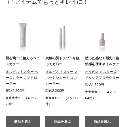
＋1アイテムでもっとキレイに！
肌を均一に整えるベー
突然の肌トラブルを狙
塗った感なく指先に信
スカラー
ってカバー
頼感を宿すネイルケア
オルビス ミスター ベ
オルビス ミスター ス
オルビス ミスター ネ
ースカラー コントロ
ポットシュート コン
イルケアプロテクター
ーラー
シーラー
税込1,320円
税込2,200円
税込2,200円
（4.23 /
（4.35 /
（3.57 / 7
64件）
20件）
件）
商品を選ぶ
商品を選ぶ
商品を選ぶ