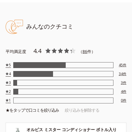
みんなのクチコミ
4.4
平均満足度
（
86
件）
5
45
件
4
34
件
3
3
件
2
4
件
1
0
件
★を
タップ
で口コミを絞り込み
絞り込みを解除する
オルビス ミスター コンディショナー ボトル入り