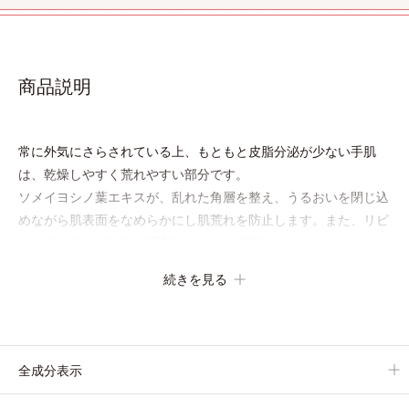
商品説明
常に外気にさらされている上、もともと皮脂分泌が少ない手肌
は、乾燥しやすく荒れやすい部分です。
ソメイヨシノ葉エキスが、乱れた角層を整え、うるおいを閉じ込
めながら肌表面をなめらかにし肌荒れを防止します。また、リピ
ジュア（R）−NR(*) が手肌にピタッと密着して、うるおいバリア
を作り乾燥などの外部刺激から手肌を徹底ガードするので、しっ
続きを見る
とり感がずっと続きます。
* ポリクオタニウム-61（リピジュアは、日油株式会社の登録商
標です。）
全成分表示