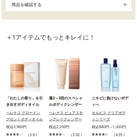
商品を確認する
＋1アイテムでもっとキレイに！
「わたしの香り」を引
週2～3回のスペシャ
ニキビに負けないボデ
き出すボディオイル
ルボディクレンザー
ィへ
へレナス グローイン
ヘレナス ピュアスキ
オルビス クリアボデ
グセントボディオイル
ンクレイクレンザー
ィシリーズ
税
税込3,960円
税込2,200円
税込880円～1,430円
（3.8 /
（3.92 /
（4.35 /