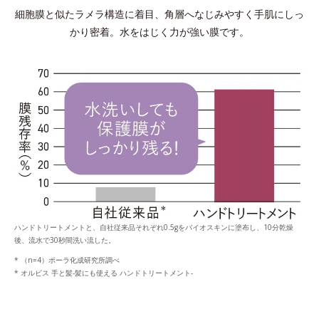
細胞膜と似たラメラ構造に着目、角層へなじみやすく手肌にしっ
かり密着。水をはじく力が強い膜です。
ハンドトリートメントと、自社従来品それぞれ0.5gをバイオスキンに塗布し、10分乾燥
後、流水で30秒間洗い流した。
* （n=4）ポーラ化成研究所調べ
* オルビス 手と髪-髪にも使える ハンドトリートメント-