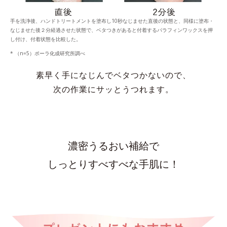
手を洗浄後、ハンドトリートメントを塗布し10秒なじませた直後の状態と、同様に塗布・
なじませた後２分経過させた状態で、ベタつきがあると付着するパラフィンワックスを押
し付け、付着状態を比較した。
* （n=5）ポーラ化成研究所調べ
素早く手になじんでベタつかないので、
次の作業にサッとうつれます。
濃密うるおい補給で
しっとりすべすべな手肌に！