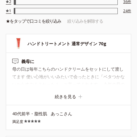
2
36
件
1
24
件
★を
タップ
で口コミを絞り込み
絞り込みを解除する
ハンドトリートメント 通常デザイン 70g
義母に
母の日は毎年こちらのハンドクリームをセットにして渡し
てます 使い心地がいいみたいで会ったときに「ベタつかな
いからすごくよかった！」と言ってくれます。 今年の母の
日にお花と一緒に渡したいと思います
続きを見る
40代前半・脂性肌
あっこさん
満足度