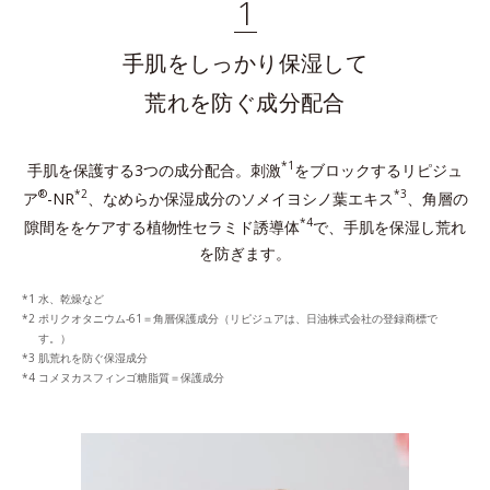
1
手肌をしっかり保湿して
荒れを防ぐ成分配合
*1
手肌を保護する3つの成分配合。刺激
をブロックするリピジュ
®
*2
*3
ア
-NR
、なめらか保湿成分のソメイヨシノ葉エキス
、角層の
*4
隙間ををケアする植物性セラミド誘導体
で、手肌を保湿し荒れ
を防ぎます。
水、乾燥など
ポリクオタニウム-61＝角層保護成分（リピジュアは、日油株式会社の登録商標で
す。）
肌荒れを防ぐ保湿成分
コメヌカスフィンゴ糖脂質＝保護成分