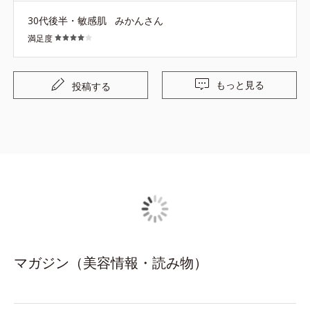
のデザインはバッグの中で見つけやすいのが嬉しいです
30代後半・敏感肌
みかんさん
が、職場に置くには目立つので、落ち着いた色味のデザイ
満足度
ンもまた発売して欲しいです！
もっと見る
投稿する
マガジン（美容情報・読み物）