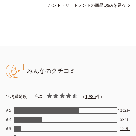
ハンドトリートメントの商品Q&Aを見る
●無香料、無着色 ●酸化しやすい油分不使用●リピジュア（R）－NR
配合＝角層保護成分（リピジュアは、日油株式会社の登録商標で
す。）●ソメイヨシノ葉エキス配合＝肌荒れを防ぐ保湿成分●植物性
セラミド誘導体配合＝保護成分
※アレルギーテスト済＝全ての方にアレルギーが起こらないという
ことではありません。
みんなのクチコミ
4.5
平均満足度
（
1,985
件）
5
1262
件
4
534
件
3
129
件