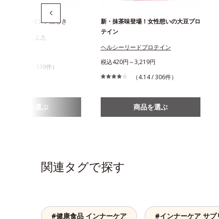
×コットンのロング腹巻き
新・抹茶味登場！女性想いの大豆プロ
テイン
コットンはらまき
ヘルシーリードプロテイン
865円
税込420円～3,219円
（4.35 / 339件）
（4.14 / 306件）
商品を選ぶ
商品を選ぶ
関連タグで探す
#健康食品 インナーケア
#インナーケア サプ