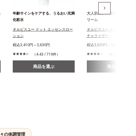
エ
年齢サインをケアする、うるおい充満
大人肌に弾力感を宿す濃密フ
化粧水
リーム
オルビスユー ドット エッセンスロー
オルビスユー ドット クリー
ション
チャライザー
税込3,410円～3,630円
税込3,630円～3,960円
（4.43 / 719件）
（4.22 / 676件）
商品を選ぶ
商品を選ぶ
日々の体調管理