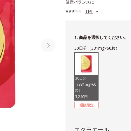
健康バランスに
11件
1. 商品を選択してください。
30日分（331mg×60粒）
30日分
（331mg×60
粒）
3,240円
通販限定
エクラエール