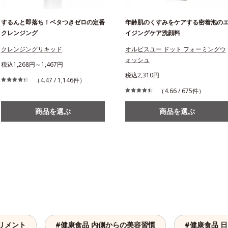
するんと即落ち！ベタつきゼロの定番
年齢肌のくすみをケアする密着泡の
クレンジング
イジングケア洗顔料
クレンジングリキッド
オルビスユー ドット フォーミングウ
ォッシュ
税込1,268円～1,467円
税込2,310円
（4.47 / 1,146件）
（4.66 / 675件）
商品を選ぶ
商品を選ぶ
リメント
#健康食品 内側からの美容習慣
#健康食品 