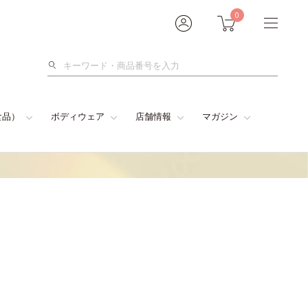
0
検
索
食品）
ボディウェア
店舗情報
マガジン