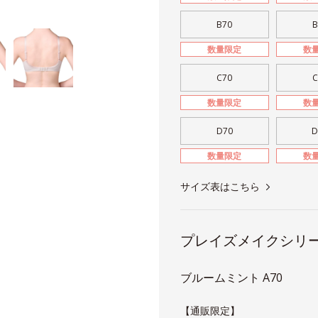
B70
B
数量限定
数
C70
C
数量限定
数
D70
D
数量限定
数
サイズ表はこちら
プレイズメイクシリー
ブルームミント A70
【通販限定】