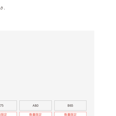
さ、
。
75
A80
B65
量限定
数量限定
数量限定