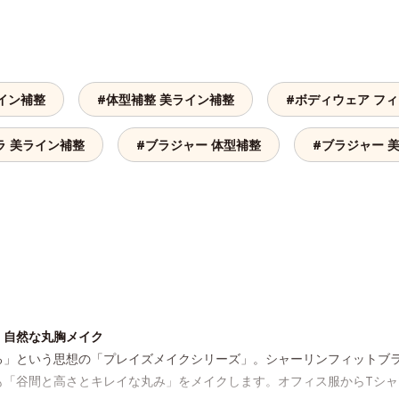
イン補整
#体型補整 美ライン補整
#ボディウェア フ
ラ 美ライン補整
#ブラジャー 体型補整
#ブラジャー 
、自然な丸胸メイク
る」という思想の「プレイズメイクシリーズ」。シャーリンフィットブ
も「谷間と高さとキレイな丸み」をメイクします。オフィス服からTシ