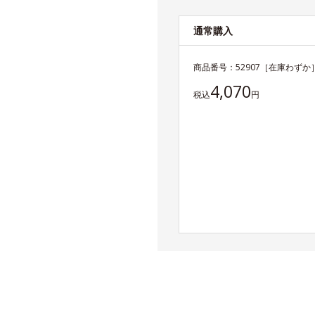
通常購入
商品番号：
52907
［在庫わずか
4,070
税込
円