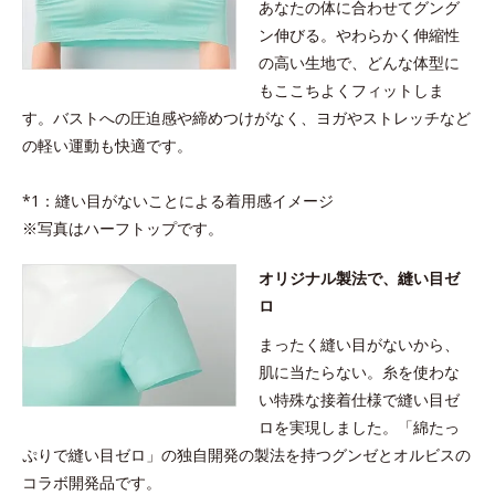
あなたの体に合わせてグング
ン伸びる。やわらかく伸縮性
の高い生地で、どんな体型に
もここちよくフィットしま
す。バストへの圧迫感や締めつけがなく、ヨガやストレッチなど
の軽い運動も快適です。
*1：縫い目がないことによる着用感イメージ
※写真はハーフトップです。
オリジナル製法で、縫い目ゼ
ロ
まったく縫い目がないから、
肌に当たらない。糸を使わな
い特殊な接着仕様で縫い目ゼ
ロを実現しました。「綿たっ
ぷりで縫い目ゼロ」の独自開発の製法を持つグンゼとオルビスの
コラボ開発品です。