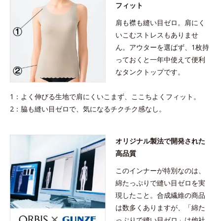
フィット
肩も襟も縫い目ゼロ。肩にく
いこむストレスもありませ
ん。アウターを選ばず、1枚持
っておくと一年中使えて便利
なタンクトップです。
1：よく伸びる生地で肩にくいこまず、ここちよくフィット。
2：脇も縫い目ゼロで、気になるチクチク感なし。
オリジナル製法で開発された
高品質
このインナーが特別なのは、
綿たっぷりで縫い目ゼロを実
現したこと。合成繊維の商品
は数多くありますが、「綿た
っぷりで縫い目ゼロ」は他社