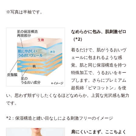
※写真は半袖です。
なめらかに包み、肌刺激ゼロ
（*2）
着るだけで、肌がうるおいヴ
ェールに包まれるような感
覚。肌と同じ保湿構造を持つ
特殊加工で、うるおいをキー
プします。さらにプレミアム
超長綿「ピマコットン」を使
い、思わず頬ずりしたくなるほどなめらか。上質な光沢感も魅力
です。
*2：保湿構造と縫い目なしによる刺激フリーのイメージ
肩にくいこまず、ここちよく