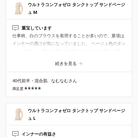
ウルトラコンフォゼロ タンクトップ サンドベージ
ュ M
重宝しています
仕事柄、白のブラウスを着用することが多いので、夏場は
インナーの透けが気になっていました。 ベージュ色のタン
クトップなら、透けを気にせず使いやすそうと思い、同じ
シリーズのハーフトップと合わせて、タンクトップも購入
続きを見る
しました。 結果的に、インナーの透け問題は解決できまし
た
生地はよく伸びて、身体に程よくフィットします。
40代前半・混合肌
なむなむさん
裾がめくれることもないので、スーツパンツも綺麗に履け
満足度
ます
大きさについては、サイズ表を見て、同じシリー
ズのハーフトップはＬサイズを購入しましたが、タンクト
ップは襟ぐりが深めという口コミを参考にしてＭサイズを
ウルトラコンフォゼロ タンクトップ サンドベージ
購入しました。ハーフトップＬにタンクトップＭを重ね着
ュ L
していますが、私的にはそれでちょうどよいです
インナーの有益さ