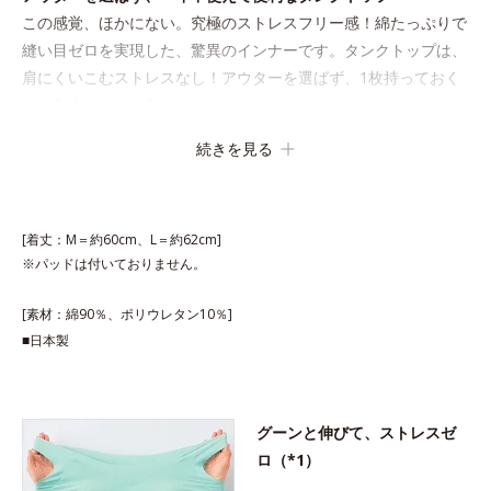
この感覚、ほかにない。究極のストレスフリー感！綿たっぷりで
縫い目ゼロを実現した、驚異のインナーです。タンクトップは、
肩にくいこむストレスなし！アウターを選ばず、1枚持っておく
と一年中使えて便利です。
続きを見る
[着丈：M＝約60cm、L＝約62cm]
※パッドは付いておりません。
[素材：綿90％、ポリウレタン10％]
■日本製
グーンと伸びて、ストレスゼ
ロ（*1）