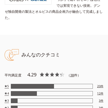
では実現できない技術。グン
ゼ独自開発の製法とオルビスの商品企画力が融合して完成しまし
た。
みんなのクチコミ
4.29
平均満足度
（
38
件）
5
20
件
4
12
件
3
3
件
2
3
件