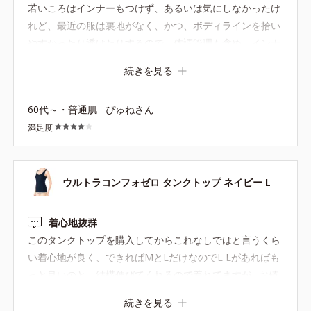
若いころはインナーもつけず、あるいは気にしなかったけ
れど、最近の服は裏地がなく、かつ、ボディラインを拾い
やすかったり透けたりするので、体調管理も含め、インナ
ーの重要さを感じています。程よいフィット感と心地よさ
続きを見る
と色合いが気に入りました。あとはお洗濯の耐久性かな。
ダークネービーも欲しい。
60代～・普通肌
ぴゅねさん
満足度
ウルトラコンフォゼロ タンクトップ ネイビー L
着心地抜群
このタンクトップを購入してからこれなしではと言うくら
い着心地が良く、できればMとLだけなのでL Lがあればも
っと良いのと、結構伸びてくれるので着れてますが…お値
段がもう少し安ければ文句なしの商品です。
続きを見る