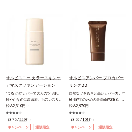
オルビスユー カラースキンケ
オルビスアンバー プロカバー
アマスクファンデーション
リングBB
“つるピタ”カバーで大人のツヤ肌。
自然なツヤめきと高いカバー力。年
軽やかなのに高密着、毛穴レスリキ
齢肌(*1)のための最高峰(*2)BB。年
ッドファンデ。みずみずしく、とけ
税込2,310円～
齢肌(*1)のための最高峰(*2)BBクリ
税込2,970円
込むように密着カバー毛穴レスでな
ームです。肌のアラを光でふわりと
めらかな質感美へ導く、リキッドフ
とばし、くすみや凹凸も軽やかにカ
（3.76 /
229
件）
（3.95 /
101
件）
ァンデーション「カバーはしたいけ
バー。さらに厚みのあるテクスチャ
キャンペーン
通販限定
キャンペーン
通販限定
ど厚塗り感はイヤ」「素肌がもとも
ーが均一にのび広がり、しっかりカ