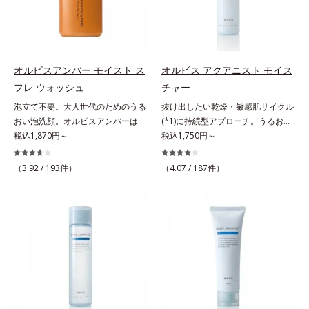
でメイクをくずさずガードします。
毛穴汚れまでスッキリ落として、ず
つき*3 毛髪にうるおい、ハリを与
さらに保湿成分配合でうるおい感が
っと触れていたくなるような、しっ
えること
続き、エアコンなどによる乾燥も防
とりうるおったなめらかな素肌に整
ぎます。*1 トリメチルシロキシケ
えます。脇や胸元、膝、かかとなど
イ酸、ジメチコン配合＝汗や水、皮
のニオイや角質が気になる部位に、
オルビスアンバー モイスト ス
オルビス アクアニスト モイス
脂をはじき、メイクくずれを防ぐ成
週2～3回を目安にお使いいただけ
フレ ウォッシュ
チャー
分*2 オリーブ葉エキス、ゴレンシ
る、スペシャルボディケアアイテム
泡立て不要。大人世代のためのうる
抜け出したい乾燥・敏感肌サイクル
葉エキス、加水分解ヒアルロン酸、
です。落ち着きと深みを感じさせ
おい泡洗顔。オルビスアンバーは、
(*1)に持続型アプローチ。うるおい
異性化糖配合＝保湿成分【ご使用方
る、ウッディの香り。*1 ニオイの
いつも⾃然体で美しくありたいと願
税込1,870円～
を追求した敏感肌用保湿スキンケア
税込1,750円～
法】2層タイプなので、必ず容器を
元となる汚れ *2 古い角質 *3 レ
う⼤⼈世代に寄り添うブランドで
(*2)。うるおいを逃し、刺激を受け
よく振ってからお使いください。メ
ッドクレイ（イライト、カオリン）
す。年齢印象研究に基づいた肌サイ
やすい角層の“乾燥敏感スランプ
イクの仕上げに、顔から20cm程度
配合＝古い角質をからめとる洗浄成
（3.92 /
193
件）
（4.07 /
187
件）
エンスで、複合的なお悩みにアプロ
(*3)”に悩む敏感な肌へ。創業時から
離し、目と口を閉じて、顔全体に適
分、モロッコ溶岩クレイ配合＝古い
ーチ。大人世代の肌に向き合い、手
のうるおい研究により完成した、待
量吹きかけてください。（5～6プッ
角質をからめとる洗浄成分、ベント
軽なお手入れで賢いケアを。ライフ
望の敏感肌用保湿スキンケアライン
シュが目安）ミストを塗布後、肌に
ナイト配合＝洗浄成分
スタイルになじむ、若々しい印象(*)
「オルビス アクアニスト」。乾燥
触れずに乾くまでそのままお待ちく
作りのサポートをします。* 肌にハ
敏感スランプの原因にアプローチす
ださい。
リを与え若々しい印象
る持続型トリプルアミノ酸(*4)を配
合。もともと体内にあるアミノ酸は
異物として排出されにくく、肌にと
どまってうるおいを蓄えてくれま