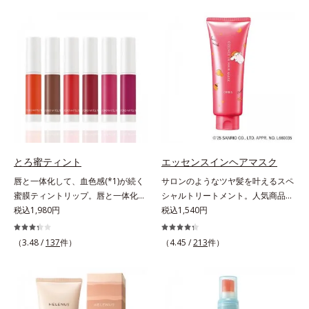
とキレイな人だと思われたい」そん
バーしながらも自然な仕上がりで
なお客様の声から誕生した、軽やか
す。年齢肌による黄ぐすみや血色の
なのにピタッと密着し、肌悩み
悪さに対応した色設計で、白浮きせ
を“つるん”と隠すリキッドファンデ
ずパッと明るい印象を叶えます。こ
ーションです。年齢とともに増えて
れ1本で、日中美容クリーム・日焼
いくお悩みを自然に隠しつつも、ま
け止め・化粧下地・カラーコントロ
るで“素肌美人”に見える仕上がりを
ール・コンシーラー・パウダー・フ
叶えるのは、微細で均一なカバー粉
ァンデーションの7役を兼ねる多機
体(*1)が大きさの異なる毛穴にも隙
能BB。慌ただしい朝でもパパッと
なくフィットするから。粉体の表面
塗るだけで、厚塗り感のない、自然
にダマ防止の特殊コーティングを施
なツヤめきのある美肌に整えます。
とろ蜜ティント
エッセンスインヘアマスク
すことで、カバー粉体は薄く・均一
*1 年齢を重ねた肌*2 オルビス内BB
唇と一体化して、血色感(*1)が続く
サロンのようなツヤ髪を叶えるスペ
に凹凸へフィット。毛穴や色ムラを
クリームのカバー力
蜜膜ティントリップ。唇と一体化し
シャルトリートメント。人気商品
カバーしながら自然な仕上がりを叶
て色落ちしにくいティント処方とう
税込1,980円
「エッセンスインヘアミルク」と同
税込1,540円
えます。また、ファンデーションを
るおいを両立した、ティントリップ
じシリーズの、お風呂で美しいツヤ
つけている間に保湿成分が肌へ浸透
です。色が長時間唇に密着するオイ
髪を叶えるスペシャルヘアマスクで
(*2)するスキンコンディショニング
（3.48 /
137
件）
（4.45 /
213
件）
ル(*2)配合だから色落ちしにくく、
す。シャンプー後のまっさらな髪の
セラム設計(*3)を採用。肌に触れた
果物の蜜を凝縮したような(*3)みず
内部の通り道を押し広げて、毛髪補
瞬間、保湿成分が浸透しうるおいを
みずしい発色が続きます。また色素
修成分(*1)が髪の内部まで浸透。さ
与えます。キメを整え、磨かれたよ
による唇の乾燥を防ぐため、一部の
らに毛髪保護成分がダメージを受け
うな透明感とツヤを生み出すこと