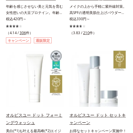
料・アルコールフリー・界面活性剤
料・アルコールフリー・パラベンフ
年齢を感じさせない美と元気を育む
メイクの上から手軽に紫外線対策。
不使用(*5)・パラベンフリー、6つ
リーで、徹底的に肌に寄り添いま
女性想いの大豆プロテイン。年齢を
高SPFの透明美肌仕上げパウダー。
のフリー処方で徹底的に肌に寄り添
す。*1 乾燥と敏感をくり返すこと
感じさせない美と元気を育む、女性
税込420円～
メイクの上から手を汚さずに紫外線
税込330円～
います。*1 乾燥と敏感をくり返す
*2 敏感肌対象連用テスト済（すべ
想いの大豆プロテインです。1杯で
対策ができるUVカットパウダーで
こと*2 敏感肌対象連用テスト済
ての方のお肌に合うということでは
不足しがちなたんぱく質を補えま
す。“素肌のようななめらかな軽
（4.14 /
306
件）
（3.83 /
210
件）
（すべての方のお肌に合うというこ
ありません）*3 乾燥して敏感に感
す。大人女性の食習慣に基づき質と
さ”と“高いUVカット効果”の両立を
とではありません）*3 乾燥して敏
じやすい状態のこと*4 発酵アミノ
キャンペーン
通販限定
量を考え、更年世代の女性に人気の
叶えました。持ち運びしやすいプレ
感に感じやすい状態のこと*4 発酵
酸（ポリグルタミン酸）配合＝乾燥
ある脂質が少ないソイプロテイン
ストタイプ。外出先でも、メイクの
アミノ酸（ポリグルタミン酸）配合
を防ぎ、うるおいに満ちた肌へ導く
（大豆由来の植物性たんぱく質）を
上からササッとUVカットとお直し
＝乾燥を防ぎ、うるおいに満ちた肌
保湿成分、植物由来アミノ酸（エル
採用しました。吸収が穏やかで、腹
が同時にできるお役立ちアイテムで
へ導く保湿成分、植物由来アミノ酸
ゴチオネイン）配合＝肌を整え、す
持ちがいいのもポイントです。体を
す。毛穴や色ムラをカバーしながら
（エルゴチオネイン）配合＝肌を整
こやかに保つ保湿成分、微生物由来
作る材料であるたんぱく質12g(*1)
も、素肌のような透明美肌を叶える
え、すこやかに保つ保湿成分、微生
アミノ酸（エクトイン）配合＝乱れ
をメインに、美を引き出すコラーゲ
秘密は「スムースヴェールパウダー
物由来アミノ酸（エクトイン）配合
た角層にうるおいを与え、肌荒れを
ン5,000mgも配合。さらにリズムを
(*1)」にあります。7種の球状粉体
＝乱れた角層にうるおいを与え、肌
防ぐ保湿成分
支える鉄分やビタミン6種(*2)、食
(*2)が凹凸を埋めて、肌に薄いヴェ
荒れを防ぐ保湿成分*5 ウォッシュ
物繊維など、女性が不足しがちな栄
ールをかけるようにカバー。さらに
を除くLM＝さっぱり高保湿タイプ
養素を豊富に含み、大人女性の健康
板状粉体が光を反射して、すっぴん
（脂性肌～普通肌）RM＝しっとり
美を総合的に支えます。甘さ控えめ
肌のようなナチュラルなツヤ感を演
オルビスユー ドット フォーミ
オルビスユー ドット セットキ
高保湿タイプ（普通肌～超乾性肌）
のカフェオレ味、濃厚な抹茶味の2
出します。また、皮脂を吸着する
ングウォッシュ
ャンペーン
味展開。プロテイン独特のにおいや
「あぶらとりパウダー(*3)」を配合
美白(*1)も叶える最高峰(*2)エイジ
お得なセットキャンペーン実施中！
クセが少なく、水に溶けやすいの
し、くずれ＆テカリを防いでサラサ