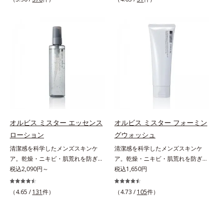
しさ” 肌本来の美しさを引き出す
印象を科学的に検証し、ポジティブ
ん*3 すべての人にコメド（ニキビ
のすみずみまで水分・油分を保ち、
ださい。・BEAUTY夏祭りは、こち
『オルビスユー』発想で、乾燥によ
な光（＝ツヤ）が男性の印象に重要
のもと）ができないというわけでは
ハリ・ツヤを与える保湿成分*12
ら
る小ジワをカバーしてハリ肌に整え
であること(*2)を業界で初めて発見
ありません。
気持ちのこと
る高機能化粧下地毛穴や小ジワの凹
(*3)。ニキビ・肌荒れ予防有効成分
凸をつるんとなめらかに(*1)。スキ
と保湿成分を新たに配合。これまで
ンケア発想の化粧下地です。保湿成
の乾燥・テカリへのケアはそのまま
分が肌全層(*2)に働きかけて、肌の
に、肌荒れ・ニキビ予防など“今”の
うるおいをグンとアップ＆リッチな
肌悩みに応え、“未来”を見据えて好
クリームのようにぴたっと密着。乾
印象の鍵となるハリ・ツヤへもアプ
燥による小ジワを目立たなく(*1)
ローチする進化を遂げました。うる
し、つるんとしたハリ肌に仕上げま
おいを逃しやすい男性肌に着目し、
す。むやみに隠すのではなくふわり
アイテム同士をなじみやすくする
オルビス ミスター エッセンス
オルビス ミスター フォーミン
と光を拡散させ、メイク×スキンケ
「うるおいコネクト設計」を採用。
ローション
グウォッシュ
アのW効果で軽やかな美肌を印象づ
8アイテム分の機能を3ステップに集
清潔感を科学したメンズスキンケ
清潔感を科学したメンズスキンケ
けます。紫外線吸収剤フリーなのに
約し、よりシンプルなお手入れで、
ア。乾燥・ニキビ・肌荒れを防ぎハ
ア。乾燥・ニキビ・肌荒れを防ぎハ
高SPF値、さらにスキンプロテクト
ハリ・ツヤのある好印象な清潔透明
リ・ツヤのある、好印象な清潔透明
税込2,090円～
リ・ツヤのある、好印象な清潔透明
税込1,650円
複合成分(*3)が、ブルーライト、紫
肌(*1)へ導きます。*1 うるおいによ
肌(*1)へ。オルビス ミスターは、男
肌(*1)へ。オルビス ミスターは、男
外線、大気中の微粒子汚れなどの外
る透明感のある肌*2 男性の顔画像
性の清潔感、爽やかさ、若々しさの
性の清潔感、爽やかさ、若々しさの
的ダメージから肌表面をガードしま
（4.65 /
131
件）
を用いた印象評価において、基準画
（4.73 /
105
件）
印象を科学的に検証し、ポジティブ
印象を科学的に検証し、ポジティブ
す。【カバー効果】保湿性凹凸カバ
像に対して、頬全体に輝度分布がな
な光（＝ツヤ）が男性の印象に重要
な光（＝ツヤ）が男性の印象に重要
ー複合成分(*4)肌悩みが気になる時
だらかな光（ツヤ）があると、爽や