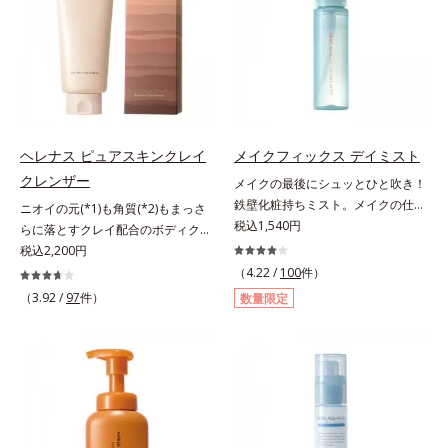
色素に特殊コーティング処理(*4)を
ている部位に吸着して、キューティ
で、“つるん”とした光のヴェールを
施し、さらに3種のうるおい・保護
クル表面をリペア。髪の内外にアプ
まとったような仕上がりに。*1 ス
成分(*5)も配合。しっとり感をキー
ローチして、乾燥などの外的刺激か
キンフィットカラー成分（酸化チタ
プし、ぷるんとした唇に。さっとひ
ら守り抜き、ダメージ(*2)を立て直
ン、酸化鉄、ステアロイルグルタミ
と塗りするだけで、くすみやすい大
し(*3)ます。お風呂でシャンプー後
ン酸2Na）配合＝自然な仕上がりで
人の肌に血色感を与え、唇を自然に
に適量を髪になじませ、置き時間は
肌悩みをカバーする粉体*2 角層ま
美しく彩る色設計です。*1 メイク
0秒。なじませてすぐに洗い流す手
で*3 肌のキメを整え、粉体を密着
効果による*2 水添ポリイソブテン
軽さで、毛先までするんっとまとま
ヘレナス ピュアスキンクレイ
メイクフィックス デイミスト
させる設計のこと
*3 色みのこと*4 トリエトキシカプ
る、まるでサロン帰りのようなうる
クレンザー
メイクの最後にシュッとひと吹き！
リリルシラン配合＝保湿成分*5 ス
おうツヤ髪を叶えます。*1 毛髪補
鉄壁化粧持ちミスト。メイクの仕上
ニオイの元(*1)も角質(*2)もまっさ
クワラン、ヒアルロン酸Na、加水
修成分（イソステアリン酸、イソス
げにシュッとひと吹き。肌とメイク
税込1,540円
らに落とすクレイ配合のボディクレ
分解コラーゲン
テアロイル加水分解コラーゲン、イ
の密着感をピタッと高め、メイクく
ンザー。「へレナス」は、スキンケ
税込2,200円
ソステアロイル加水分解シルク、ス
ずれを防ぎ、化粧持ちをアップさせ
アに強みのあるオルビスとフレグラ
（4.22 /
100
件）
フィンゴ糖脂質、トコフェロール、
るミストタイプの化粧水です。くず
ンスを愛するセントピアによる共同
（3.92 /
97
件）
グリセリン、糖脂質、BG、イソス
数量限定
れ防止成分(*1)を含む層と美容成分
ブランド。ピュアスキンクレイクレ
テアリン酸、イソステアロイル加水
(*2)を含む水層の2層タイプ。よく
ンザーは、ニオイの元(*1)も角質
分解コラーゲン、イソステアロイル
振って混ぜると、美容成分がくずれ
(*2)もまっさらにオフするボディク
加水分解シルク、スフィンゴ糖脂
防止成分を包み込み、メイクの上に
レンザーです。気になるニオイ、ご
質、トコフェロール、グリセリン、
ピタッと密着。くずれ防止成分が
わつきの元となるのは、皮脂と古い
ヒアルロン酸ヒドロキシプロピルト
汗・水・皮脂をはじきながら、美容
角質。汚れの吸着力が強い3種のク
リモニウム、フェノキシエタノー
成分がうるおいをキープ。Wの機能
レイ配合(*3)で、皮脂や古い角質、
ル）*2 髪の乾燥、乾燥によるパサ