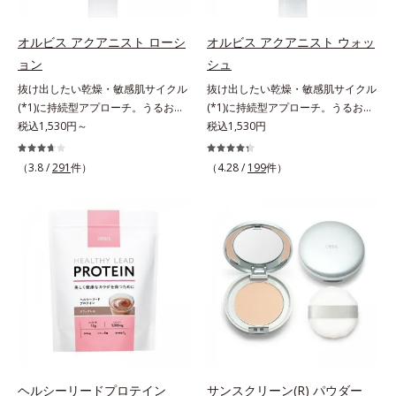
す。刺激を受けやすくなった角層を
うるおいで満たし、脱・敏感肌を目
指します。無油分・無着色・無香
オルビス アクアニスト ローシ
オルビス アクアニスト ウォッ
料・アルコールフリー・界面活性剤
ョン
シュ
不使用(*5)・パラベンフリー、6つ
抜け出したい乾燥・敏感肌サイクル
抜け出したい乾燥・敏感肌サイクル
のフリー処方で徹底的に肌に寄り添
(*1)に持続型アプローチ。うるおい
(*1)に持続型アプローチ。うるおい
います。*1 乾燥と敏感をくり返す
を追求した敏感肌用保湿スキンケア
税込1,530円～
を追求した敏感肌用保湿スキンケア
税込1,530円
こと*2 敏感肌対象連用テスト済
(*2)。うるおいを逃し、刺激を受け
(*2)。うるおいを逃し、刺激を受け
（すべての方のお肌に合うというこ
やすい角層の“乾燥敏感スランプ
やすい角層の“乾燥敏感スランプ
（3.8 /
291
件）
とではありません）*3 乾燥して敏
（4.28 /
199
件）
(*3)”に悩む敏感な肌へ。創業時から
(*3)”に悩む敏感な肌へ。創業時から
感に感じやすい状態のこと*4 発酵
のうるおい研究により完成した、待
のうるおい研究により完成した、待
アミノ酸（ポリグルタミン酸）配合
望の敏感肌用保湿スキンケアライン
望の敏感肌用保湿スキンケアライン
＝乾燥を防ぎ、うるおいに満ちた肌
「オルビス アクアニスト」。乾燥
「オルビス アクアニスト」。乾燥
へ導く保湿成分、植物由来アミノ酸
敏感スランプの原因にアプローチす
敏感スランプの原因にアプローチす
（エルゴチオネイン）配合＝肌を整
る持続型トリプルアミノ酸(*4)を配
る持続型トリプルアミノ酸(*4)を配
え、すこやかに保つ保湿成分、微生
合。もともと体内にあるアミノ酸は
合。もともと体内にあるアミノ酸は
物由来アミノ酸（エクトイン）配合
異物として排出されにくく、肌にと
異物として排出されにくく、肌にと
＝乱れた角層にうるおいを与え、肌
どまってうるおいを蓄えてくれま
どまってうるおいを蓄えてくれま
荒れを防ぐ保湿成分*5 ウォッシュ
す。刺激を受けやすくなった角層を
す。刺激を受けやすくなった角層を
を除くLM＝さっぱり高保湿タイプ
うるおいで満たし、脱・敏感肌を目
うるおいで満たし、脱・敏感肌を目
（脂性肌～普通肌）RM＝しっとり
指します。無油分・無着色・無香
指します。無油分・無着色・無香
ヘルシーリードプロテイン
サンスクリーン(R) パウダー
高保湿タイプ（普通肌～超乾性肌）