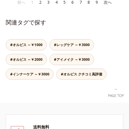
であること(*2)を業界で初めて発見
であること(*2)を業界で初めて発見
前へ
1
2
3
4
5
6
7
8
9
次へ
でも、ただ隠すだけでなく、乾きや
かさ印象が高く評価されたこと*3
(*3)。ニキビ・肌荒れ予防有効成分
(*3)。ニキビ・肌荒れ予防有効成分
すい肌にうるおいを届けながら、光
2022年12月22日時点で、科学文献
と保湿成分を新たに配合。これまで
と保湿成分を新たに配合。これまで
拡散効果で乾燥小ジワや毛穴もカバ
データベースPubMed及びGoogle
の乾燥・テカリへのケアはそのまま
の乾燥・テカリへのケアはそのまま
ーします。【ラスティング効果】皮
scholarにより国内化粧品業界にお
関連タグで探す
に、肌荒れ・ニキビ予防など“今”の
に、肌荒れ・ニキビ予防など“今”の
脂選択テカリ防止成分(*5)テカリの
いて該当文献がないことを確認（ポ
肌悩みに応え、“未来”を見据えて好
肌悩みに応え、“未来”を見据えて好
主成分を選択的に吸収し、うるおい
ーラ化成研究所調べ）
印象の鍵となるハリ・ツヤへもアプ
印象の鍵となるハリ・ツヤへもアプ
はしっかり残すことでカバー力を保
ローチする進化を遂げました。うる
ローチする進化を遂げました。うる
ちます。*1 メイク効果による*2 角
#オルビス ～￥1000
#レッグケア ～￥3000
おいを逃しやすい男性肌に着目し、
おいを逃しやすい男性肌に着目し、
層の範囲内*3 スキンプロテクト※
アイテム同士をなじみやすくする
アイテム同士をなじみやすくする
複合成分配合＝肌を保護し、乾燥を
#オルビス ～￥2000
#アイメイク ～￥3000
「うるおいコネクト設計」を採用。
「うるおいコネクト設計」を採用。
防ぐ複合成分 ※ ビルベリー葉エ
8アイテム分の機能を3ステップに集
8アイテム分の機能を3ステップに集
キス、タベブイアインペチギノサ樹
約し、よりシンプルなお手入れで、
約し、よりシンプルなお手入れで、
#インナーケア ～￥3000
#オルビス クチコミ高評価
皮エキス*4 グリセリルグルコシド
ハリ・ツヤのある好印象な清潔透明
ハリ・ツヤのある好印象な清潔透明
（保湿成分）、（ジメチコン／ビニ
肌(*1)へ導きます。*1 うるおいによ
肌(*1)へ導きます。*1 うるおいによ
ルジメチコン）クロスポリマー、ジ
る透明感のある肌*2 男性の顔画像
る透明感のある肌*2 男性の顔画像
メチコン（カバー成分）*5 アクリ
を用いた印象評価において、基準画
を用いた印象評価において、基準画
レーツコポリマー
像に対して、頬全体に輝度分布がな
像に対して、頬全体に輝度分布がな
だらかな光（ツヤ）があると、爽や
だらかな光（ツヤ）があると、爽や
かさ印象が高く評価されたこと*3
かさ印象が高く評価されたこと*3
2022年12月22日時点で、科学文献
2022年12月22日時点で、科学文献
送料無料
データベースPubMed及びGoogle
データベースPubMed及びGoogle