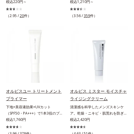
ーション。肌荒れやニキビがある
税込220円～
ー＆コンディショナーで触れていた
税込1,210円～
しました。さらに、シリーズ共通の
分(*7)「GLルートブースター(*9)」
と、ファンデーションを塗っていい
くなるうるツヤ髪へ。「髪のうねり
美容成分「GLルートブースター
を配合することで、肌のふっくら感
か悩むもの。とはいえ、素肌のまま
が気になる」「乾燥してパサつく」
(*11)」を配合することで、肌のふ
や透明感を叶えます。美白ケアしな
（2.95 /
20
件）
（3.56 /
359
件）
では紫外線など外的刺激(*1)をダイ
「なんとなくまとまらない」といっ
っくら感や透明感を叶えます。美白
がら多角的なエイジングケアが叶う
レクトに受けやすい状態です。肌荒
た髪の初期エイジングサイン(*1)に
ケアしながら多角的なエイジングケ
シリーズに。3ステップで上向き
れしやすい、ニキビができやすい人
アプローチする、オルビスのモイス
アが叶うシリーズに。3ステップで
(*10)のハリと透明感を。効果的な
こそ、肌負担が少ない低刺激設計の
トセラムシリーズ。まるでスキンケ
上向き(*12)のハリと透明感を。効
シナジー設計で、あなたのエイジン
ファンデーションで守るのがベス
アアイテムのように美容液成分(*2)
果的なシナジー設計で、あなたのエ
グケアを応援します。*1 メラニン
ト。「クリアフル エッセンス カバ
を6つも配合。保水してうるおいを
イジングケアを応援します。*1 メ
の生成を抑え、シミ・ソバカスを防
ー ファンデーション」は紫外線吸
逃さない成分と、深く浸透してうる
ラニンの生成を抑え、シミ・ソバカ
ぐ（ウォッシュ除く）*2 オルビス
収剤不使用のうえ、敏感肌対象パッ
おいで満たす成分で、髪も地肌も贅
スを防ぐ（ウォッシュを除く）*2
内スキンケアシリーズの保湿力*3
チテスト済(*2)、ノンコメドジェニ
沢にケアします。さらにうるおいを
オルビス内スキンケアシリーズの保
年齢に応じたお手入れのこと*4 う
ックテスト済(*3)で、とことん肌の
行き渡らせる浸透力と、うるおいを
湿力*3 年齢に応じたお手入れのこ
るおいによる*5 乾燥、ハリ・ツヤ
ことを考えた設計。さらに美容成分
キープする保水力を誇る新技術を採
と*4 剥がれずに肌に蓄積した古い
のなさ*6 乾燥による*7 保湿成分*8
に包まれた水分保持力の高い粉体や
用。髪のうねりを抑え、スタイリン
角層*5 乾燥による*6 洗浄によ
ロニセラカエルレア果汁、ノバラエ
オルビスユー トリートメント
オルビス ミスター モイスチャ
和漢植物由来成分をはじめとした、
グのしやすい、ずっと触れていたく
る物理的効果*7 うるおいによる
キス配合＝うるおいを与えハリと透
プライマー
ライジングクリーム
肌をいたわる保湿成分をたっぷり配
なるうるツヤ髪へと導きます。ヒノ
*8 乾燥、ハリ・ツヤのなさ*9
明感に満ちた肌へ導く保湿成分*9
下地×美容液効果×UVカット
清潔感を科学したメンズスキンケ
合しました。肌にやさしいだけでな
キ、ラベンダー、ゼラニウムによる
保湿成分*10 ロニセラカエルレア
メマツヨイグサ抽出液、スイカズラ
（SPF50・PA+++）で1本3役のプラ
ア。乾燥・ニキビ・肌荒れを防ぎハ
く、毛穴や凸凹、赤みをカバーし
リフレッシュアロマの香りで、バス
果汁、ノバラエキス配合＝うるおい
エキス配合＝角層のすみずみまで水
イマー。凹凸をつるんとなめらかに
税込1,760円
リ・ツヤのある、好印象な清潔透明
税込2,420円
て、自然な陶器肌を叶えます。*1
ルームがここちよいリラックス空間
を与えハリと透明感に満ちた肌へ導
分・油分を保ち、ハリ・ツヤを与え
(*1)整え、化粧ノリUPの高機能化粧
肌(*1)へ。オルビスミスターは、男
乾燥など*2 すべての人に皮膚刺激
に。*1 うねり、パサつき*2 保湿成
く保湿成分*11 メマツヨイグサ抽
る保湿成分*10 気持ちのこと各商品
下地。“塗るたび高まる、素肌の美
性の清潔感、爽やかさ、若々しさの
がおきないというわけではありませ
（3.96 /
378
件）
分
（4.63 /
51
件）
出液、スイカズラエキス配合＝角層
の詳しい情報は商品ページをご覧く