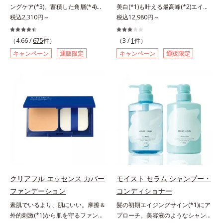
ングケア(*3)。蓄積した角層(*4)を
美白(*1)も叶える最高峰(*2)エイジ
で、手軽においしくたんぱく質を摂
ラ肌が長時間続きます。パウダータ
絡めとりくすみ(*5)を晴らす高密着
税込2,310円～
ングケア(*3)。ハリも透明感(*4)も
税込12,980円～
れます。*1 1杯分（約27g）当り。
イプながら、SPF50+・PA++++。パ
マイルドピーリング(*6)洗顔料。ハ
結果主義。年齢サイン(*5)の因子に
コラーゲン含む。*2 ビタミンB1、
ウダーならではの軽いつけごこち
リも透明感(*7)も結果主義。年齢サ
着目した肌科学エイジングケア(*3)
B2、B6、B12、ナイアシン、パン
で、日焼け止めが苦手な方にもおす
（4.66 /
675
件）
（3 /
1
件）
イン(*8)の因子に着目した肌科学エ
シリーズ。オルビスユー ドットシ
トテン酸各商品の詳しい情報は商品
すめです。水や汗に強いスーパーウ
キャンペーン
通販限定
キャンペーン
通販限定
イジングケア(*3)シリーズ。オルビ
リーズは、年齢による肌悩み一つ一
ページをご覧ください。・BEAUTY
ォータープルーフ(*4)だから、レジ
スユー ドットシリーズは、年齢に
つを対処するのではなく、肌で起き
夏祭りは、こちら
ャーにも大活躍してくれます。*1
よる肌悩み一つ一つを対処するので
ていることの根本原因に着目。加齢
シリカ、セルロース、窒化ホウ素配
はなく、肌で起きていることの根本
とともに現れる年齢サイン(*5)につ
合＝セミマット肌を叶える球状と板
原因に着目。加齢とともに現れる年
いて研究を進めたところ、弾力感の
状の粉体*2 シリカ6種類、セルロー
齢サインについて研究を進めたとこ
ない状態である「ハリのなさ」や、
ス*3 シリカ配合＝皮脂を吸着する
ろ、弾力感のない状態である「ハリ
くすみ(*6)などが現れている状態で
粉体*4 化粧持ち性能
のなさ」や、くすみ(*5)などが現れ
ある「透明感のなさ」が現れること
ている状態である「透明感のなさ」
で大人の肌印象に大きな影響を与え
が、大人の肌印象に大きな影響を与
ていることが分かりました。そこで
えていることがわかりました。そこ
オルビスユー ドットシリーズは美
でオルビスユー ドットシリーズは
容成分(*7)として「G.D.F.アクティ
クリアフル エッセンス カバー
モイスト セラム シャンプー・
美容成分(*9)として「G.D.F.アクテ
ベーター(*8)」を配合。そして、従
ファンデーション
コンディショナー
ィベーター(*10)」を配合。そし
来から配合している美白有効成分
素肌でいるより、肌にいい。摩擦＆
髪の初期エイジングサイン(*1)にア
て、従来から配合している美白(*1)
「トラネキサム酸」を配合しまし
外的刺激(*1)から肌を守るファンデ
プローチ。美容液のようなシャンプ
有効成分「トラネキサム酸」を配合
た。さらに、シリーズ共通の美容成