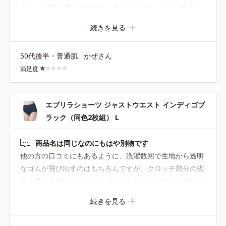
ます。 以前は気にならなかったのですが。 それが嫌で
す、改善なりませんか？
続きを見る
50代後半・普通肌
かぜさん
満足度
エブリラショーツ ジャストウエスト インディゴブ
ラック（同色2枚組） L
商品名は同じなのにもはや別物です
他の方の口コミにもあるように、洗濯数回で生地から透明
なゴムが飛び出すのはもちろんですが、クロッチ部分の劣
化も早く生地がすぐにダルダルになります 包み込んでくれ
るショーツの型が好きでここ数年の品質でも購入していま
続きを見る
したが、値上げしても良いので以前の品質のものに戻して
もらえるか、同じ型の品質の良い商品をどなたかに教えて