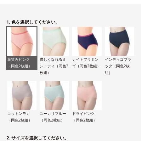
1. 色を選択してください。
花笑みピンク
優しくなれるミ
ナイトフラミン
インディゴブラ
（同色2枚組）
ントティ（同色2
ゴ（同色2枚組）
ック（同色2枚
枚組）
組）
コットンモカ
ユーカリブルー
ドライピンク
（同色2枚組）
（同色2枚組）
（同色2枚組）
2. サイズを選択してください。