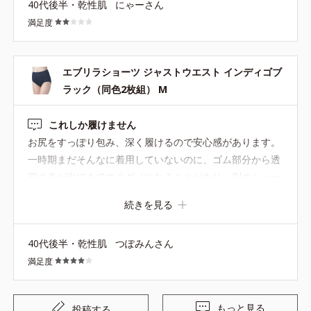
40代後半・乾性肌
にゃーさん
頂けたらと思うレベルです この商品に限らず、品質とか商
満足度
品のカラー展開についてユーザーの方からたくさん口コミ
があるにも関わらず、反映されず不満です
エブリラショーツ ジャストウエスト インディゴブ
ラック（同色2枚組） M
これしか履けません
お尻をすっぽり包み、深く履けるので安心感があります。
一時期まだそんなに着用していないのに、ゴム部分から透
明の糸が出てきてすぐダメになることがあり、別のショー
ツを探したりもいていましたが、こちらのショーツが改善
続きを見る
されていることに期待してにまた戻ってきました。 カラー
がブラックとありますが、ネイビーかと思います。ブラが
40代後半・乾性肌
つぽみんさん
ブラックなので、ブラックも販売してもらえるといいなぁ
満足度
と思います。
もっと見る
投稿する