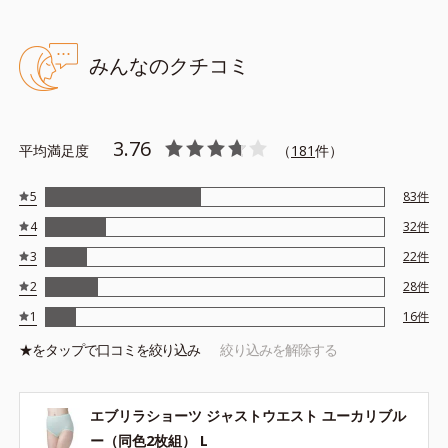
みんなのクチコミ
3.76
平均満足度
（
181
件）
5
83
件
4
32
件
3
22
件
2
28
件
1
16
件
★を
タップ
で口コミを絞り込み
絞り込みを解除する
エブリラショーツ ジャストウエスト ユーカリブル
ー（同色2枚組） L