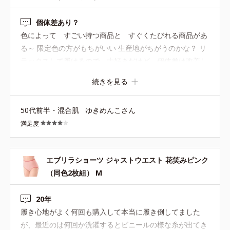
個体差あり？
色によって すごい持つ商品と すぐくたびれる商品があ
る～ 限定色の方がもちがいい 生産地がちがうのかな？ リ
ラックスして履けるので 大好きだけど 個体差は改善し
てほしい
続きを見る
50代前半・混合肌
ゆきめんこさん
満足度
エブリラショーツ ジャストウエスト 花笑みピンク
（同色2枚組） M
20年
履き心地がよく何回も購入して本当に履き倒してました
が、最近のは何回か洗濯するとビニールの様な糸が出てき