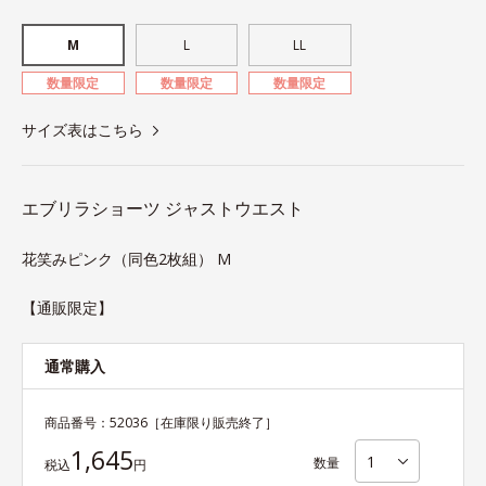
M
L
LL
数量限定
数量限定
数量限定
サイズ表はこちら
エブリラショーツ ジャストウエスト
花笑みピンク（同色2枚組） M
【通販限定】
通常購入
商品番号：
52036
［在庫限り販売終了］
1,645
数量
税込
円