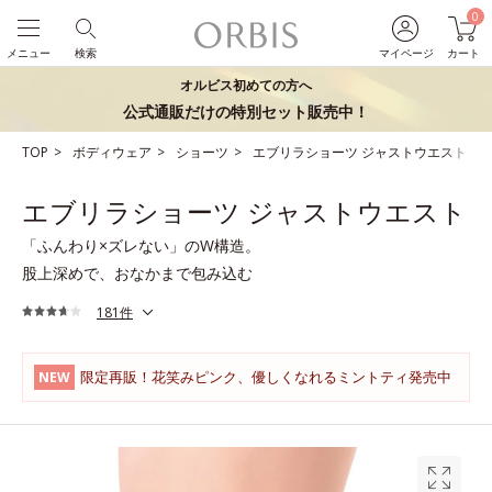
0
メニュー
検索
マイページ
カート
オルビス初めての方へ
公式通販だけの特別セット販売中！
TOP
ボディウェア
ショーツ
エブリラショーツ ジャストウエスト
エブリラショーツ ジャストウエスト
「ふんわり×ズレない」のW構造。
股上深めで、おなかまで包み込む
181件
限定再販！花笑みピンク、優しくなれるミントティ発売中
NEW