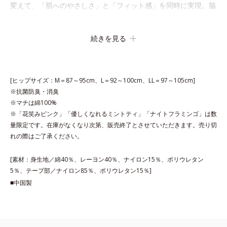
変えて、「肌へのやさしさ」と「フィット感」を同時に実現。脇
の縫い目やタグもなく、肌ストレスのない究極のリラックス感で
す。「ジャストウエスト」は股上が深めで、おなかまですっぽり
続きを見る
包み込みます。
※エブリラショーツはすべて同色2枚組です。
[ヒップサイズ：M＝87～95cm、L＝92～100cm、LL＝97～105cm]
※抗菌防臭・消臭
※マチは綿100%
※「花笑みピンク」「優しくなれるミントティ」「ナイトフラミンゴ」は数
量限定です。在庫がなくなり次第、販売終了とさせていただきます。売り切
れの際はご了承ください。
[素材：身生地／綿40％、レーヨン40％、ナイロン15％、ポリウレタン
5％、テープ部／ナイロン85％、ポリウレタン15％]
■中国製