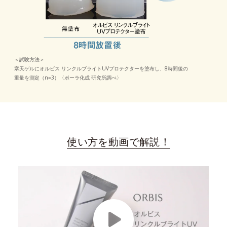
＜試験方法＞
寒天ゲルにオルビス リンクルブライトUVプロテクターを塗布し、8時間後の
重量を測定（n=3）〈ポーラ化成 研究所調べ〉
使い方を動画で解説！