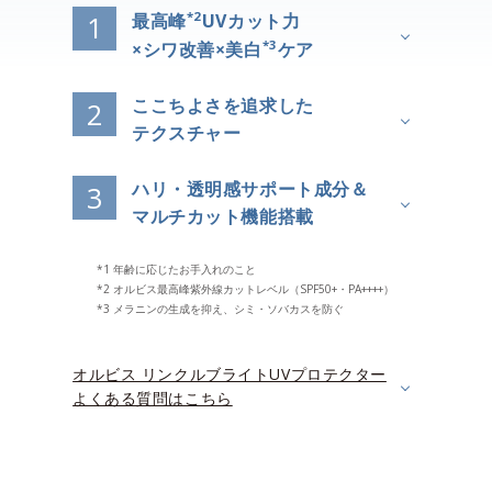
*2
最高峰
UVカット力
1
*3
×シワ改善×美白
ケア
ここちよさを追求した
2
テクスチャー
ハリ・透明感サポート成分＆
3
マルチカット機能搭載
*1 年齢に応じたお手入れのこと
*2 オルビス最高峰紫外線カットレベル（SPF50+・PA++++）
*3 メラニンの生成を抑え、シミ・ソバカスを防ぐ
オルビス リンクルブライトUVプロテクター
よくある質問はこちら