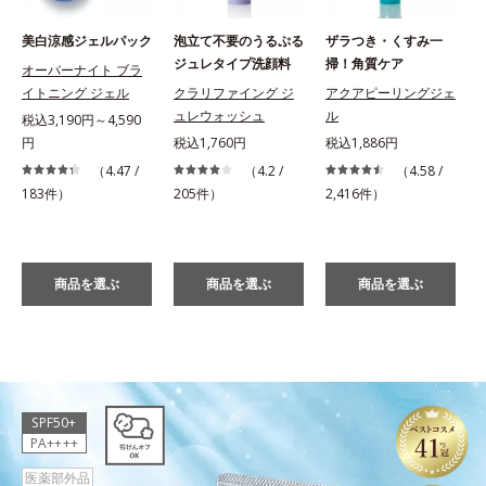
美白涼感ジェルパック
泡立て不要のうるぷる
ザラつき・くすみ一
ジュレタイプ洗顔料
掃！角質ケア
オーバーナイト ブラ
イトニング ジェル
クラリファイング ジ
アクアピーリングジェ
ュレウォッシュ
ル
税込3,190円～4,590
円
税込1,760円
税込1,886円
税
（4.47 /
（4.2 /
（4.58 /
183件）
205件）
2,416件）
商品を選ぶ
商品を選ぶ
商品を選ぶ
SPF50+
PA++++
医薬部外品