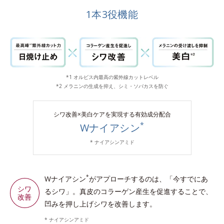
1本3役機能
*1 オルビス内最高の紫外線カットレベル
*2 メラニンの生成を抑え、シミ・ソバカスを防ぐ
シワ改善×美白ケアを実現する有効成分配合
*
Wナイアシン
* ナイアシンアミド
*
Wナイアシン
がアプローチするのは、「今すでにあ
シワ
るシワ」。真皮のコラーゲン産生を促進することで、
改善
凹みを押し上げシワを改善します。
* ナイアシンアミド