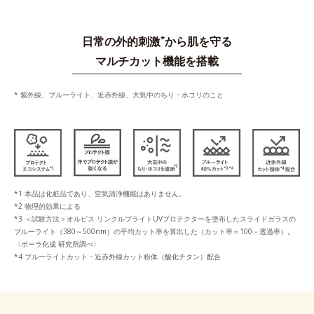
*
日常の外的刺激
から肌を守る
マルチカット機能を搭載
* 紫外線、ブルーライト、近赤外線、大気中のちり・ホコリのこと
*1 本品は化粧品であり、空気清浄機能はありません。
*2 物理的効果による
*3 ＜試験方法＞オルビス リンクルブライトUVプロテクターを塗布したスライドガラスの
ブルーライト（380～500nm）の平均カット率を算出した（カット率＝100－透過率）。
〈ポーラ化成 研究所調べ〉
*4 ブルーライトカット・近赤外線カット粉体（酸化チタン）配合