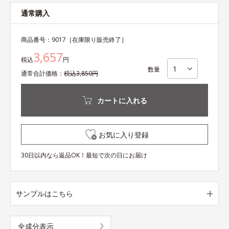
通常購入
商品番号：
9017
［在庫限り販売終了］
3,657
税込
円
数量
通常
合計
価格：
税込
3,850
円
カートに入れる
お気に入り登録
30日以内なら返品OK！最短で次の日にお届け
サンプルはこちら
全成分表示