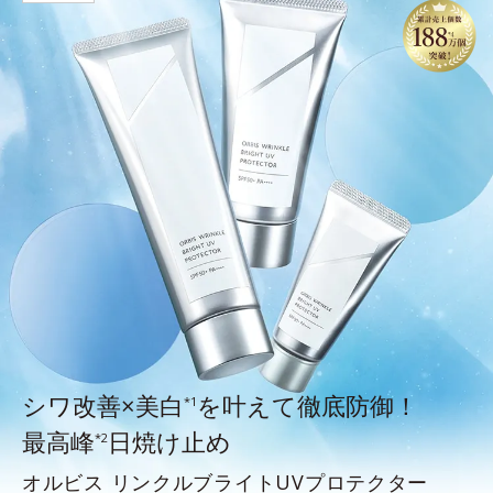
シワ改善×美白
を叶えて徹底防御！
*1
最高峰
日焼け止め
*2
オルビス リンクルブライトUVプロテクター