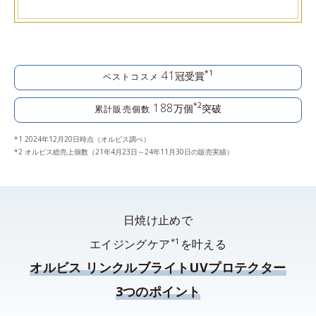
41
*1
冠受賞
ベストコスメ
188
*2
万個
突破
累計販売個数
*1 2024年12月20日時点（オルビス調べ）
*2 オルビス総売上個数（21年4月23日～24年11月30日の販売実績）
日焼け止めで
*1
エイジングケア
を叶える
オルビス リンクルブライトUVプロテクター
3つのポイント