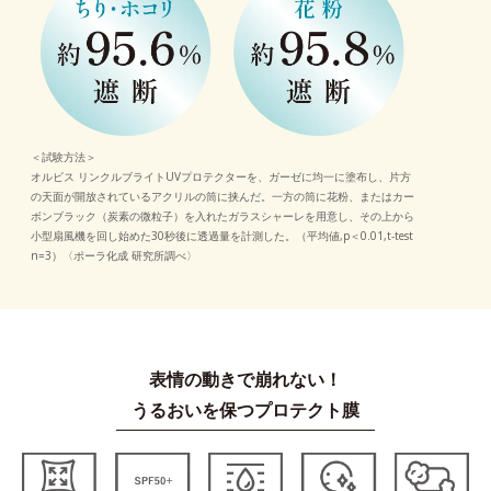
＜試験方法＞
オルビス リンクルブライトUVプロテクターを、ガーゼに均一に塗布し、片方
の天面が開放されているアクリルの筒に挟んだ。一方の筒に花粉、またはカー
ボンブラック（炭素の微粒子）を入れたガラスシャーレを用意し、その上から
小型扇風機を回し始めた30秒後に透過量を計測した。（平均値,p＜0.01,t-test
n=3）〈ポーラ化成 研究所調べ〉
表情の動きで崩れない！
うるおいを保つプロテクト膜