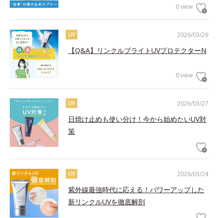
0 view
2026/03/29
UV
【Q&A】リンクルブライトUVプロテクターN
0 view
2026/03/27
UV
日焼け止めも使い分け！今から始めたいUV対
策
2026/03/24
UV
紫外線最強時代に応える！パワーアップした
新リンクルUVを徹底解剖