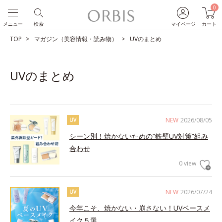
0
メニュー
検索
マイページ
カート
TOP
マガジン（美容情報・読み物）
UVのまとめ
UVのまとめ
NEW
2026/08/05
UV
シーン別！焼かないための“鉄壁UV対策”組み
合わせ
0 view
NEW
2026/07/24
UV
今年こそ、焼かない・崩さない！UVベースメ
イク５選