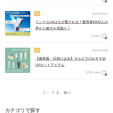
2026/03/23
UV
リンクルUVはなぜ愛される？愛用者6000人の
声から魅力を深掘り！
0 view
2026/03/06
UV
【最新版・日焼け止め】オルビスのおすすめ
UVカットアイテム
9765 view
前へ
1
2
次へ
カテゴリで探す