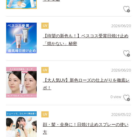
2026/06/20
UV
【待望の新色も！】ベスコス受賞日焼け止め
「焼かない」秘密
2026/06/20
UV
【大人気UV】新色ローズの仕上がりを徹底レ
ポ！
0 view
2026/05/22
UV
顔・髪・全身に！日焼け止めスプレーの使い
方