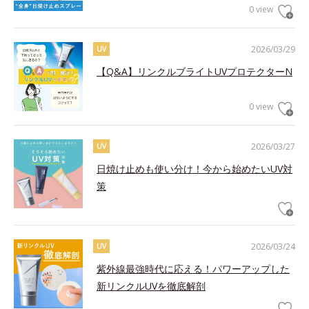
0 view
2026/03/29
UV
【Q&A】リンクルブライトUVプロテクターN
0 view
2026/03/27
UV
日焼け止めも使い分け！今から始めたいUV対
策
2026/03/24
UV
紫外線最強時代に応える！パワーアップした
新リンクルUVを徹底解剖