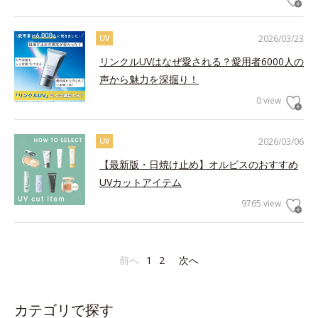
2026/03/23
UV
リンクルUVはなぜ愛される？愛用者6000人の
声から魅力を深掘り！
0 view
2026/03/06
UV
【最新版・日焼け止め】オルビスのおすすめ
UVカットアイテム
9765 view
前へ
1
2
次へ
カテゴリで探す