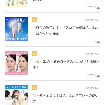
0 view
2026/06/20
UV
【待望の新色も！】ベスコス受賞日焼け止め
「焼かない」秘密
2026/06/20
UV
【大人気UV】新色ローズの仕上がりを徹底レ
ポ！
0 view
2026/05/22
UV
顔・髪・全身に！日焼け止めスプレーの使い
方