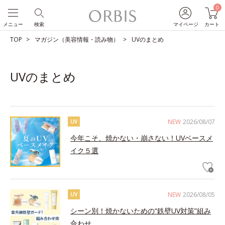
0
メニュー
検索
マイページ
カート
TOP
マガジン（美容情報・読み物）
UVのまとめ
UVのまとめ
NEW
2026/08/07
UV
今年こそ、焼かない・崩さない！UVベースメ
イク５選
NEW
2026/08/05
UV
シーン別！焼かないための“鉄壁UV対策”組み
合わせ