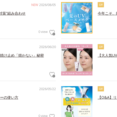
NEW
2026/08/05
UV
対策”組み合わせ
今年こそ、
0 view
2026/06/20
UV
焼け止め「焼かない」秘密
【大人気U
2026/05/22
UV
ーの使い方
【Q&A】
0 view