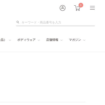
0
検
索
食品）
ボディウェア
店舗情報
マガジン