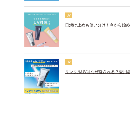
UV
日焼け止めも使い分け！今から始め
UV
リンクルUVはなぜ愛される？愛用者