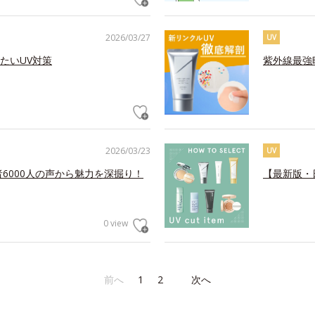
2026/03/27
UV
たいUV対策
紫外線最強
2026/03/23
UV
6000人の声から魅力を深掘り！
【最新版・
0 view
前へ
1
2
次へ