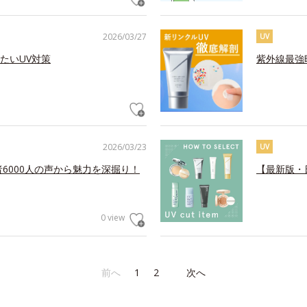
2026/03/27
UV
たいUV対策
紫外線最強
2026/03/23
UV
6000人の声から魅力を深掘り！
【最新版・
0 view
前へ
1
2
次へ