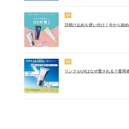
UV
日焼け止めも使い分け！今から始め
UV
リンクルUVはなぜ愛される？愛用者