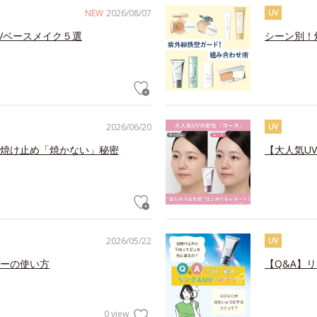
NEW
2026/08/07
UV
Vベースメイク５選
シーン別！
2026/06/20
UV
焼け止め「焼かない」秘密
【大人気U
2026/05/22
UV
ーの使い方
【Q&A】
0 view