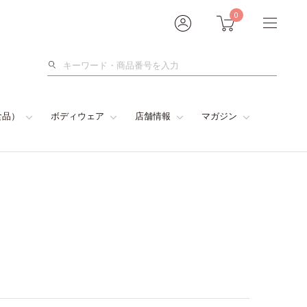
0
検
索
食品）
ボディウェア
店舗情報
マガジン