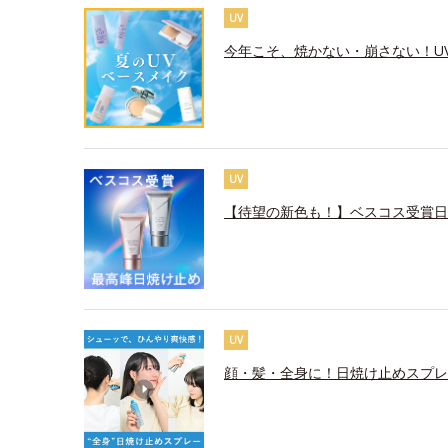
UV
今年こそ、焼かない・崩さない！U
UV
【待望の新色も！】ベスコス受賞日
UV
顔・髪・全身に！日焼け止めスプレ