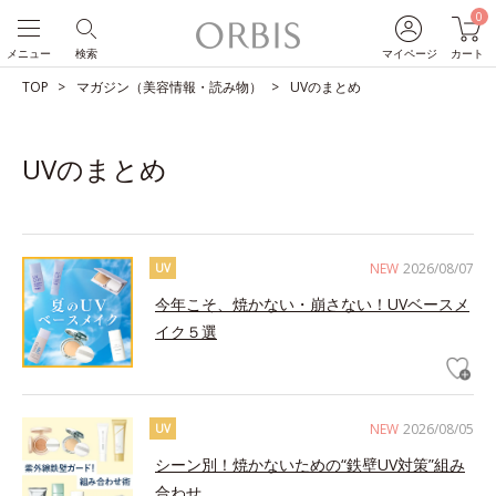
0
メニュー
検索
マイページ
カート
TOP
マガジン（美容情報・読み物）
UVのまとめ
UVのまとめ
NEW
2026/08/07
UV
今年こそ、焼かない・崩さない！UVベースメ
イク５選
NEW
2026/08/05
UV
シーン別！焼かないための“鉄壁UV対策”組み
合わせ