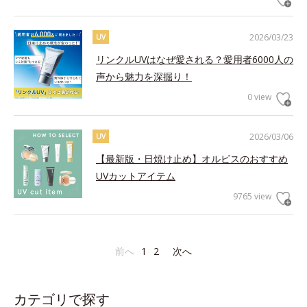
2026/03/23
UV
リンクルUVはなぜ愛される？愛用者6000人の
声から魅力を深掘り！
0 view
2026/03/06
UV
【最新版・日焼け止め】オルビスのおすすめ
UVカットアイテム
9765 view
前へ
1
2
次へ
カテゴリで探す