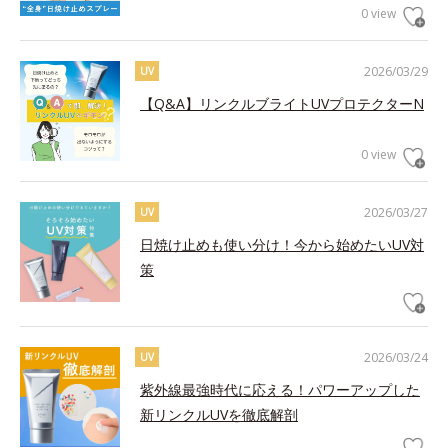
0 view
2026/03/29
UV
【Q&A】リンクルブライトUVプロテクターN
0 view
2026/03/27
UV
日焼け止めも使い分け！今から始めたいUV対
策
2026/03/24
UV
紫外線最強時代に応える！パワーアップした
新リンクルUVを徹底解剖