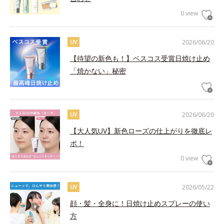
0 view
2026/06/20
UV
【待望の新色も！】ベスコス受賞日焼け止め
「焼かない」秘密
2026/06/20
UV
【大人気UV】新色ローズの仕上がりを徹底レ
ポ！
0 view
2026/05/22
UV
顔・髪・全身に！日焼け止めスプレーの使い
方