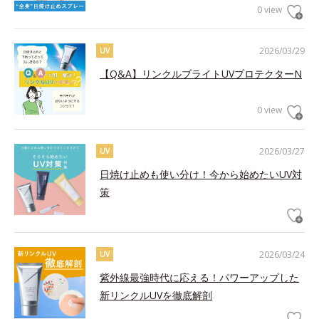
0 view
2026/03/29
UV
【Q&A】リンクルブライトUVプロテクターN
0 view
2026/03/27
UV
日焼け止めも使い分け！今から始めたいUV対
策
2026/03/24
UV
紫外線最強時代に応える！パワーアップした
新リンクルUVを徹底解剖