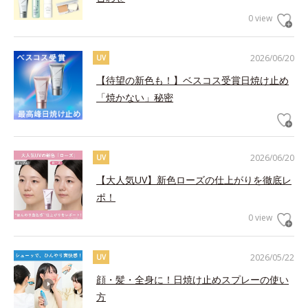
0 view
2026/06/20
UV
【待望の新色も！】ベスコス受賞日焼け止め
「焼かない」秘密
2026/06/20
UV
【大人気UV】新色ローズの仕上がりを徹底レ
ポ！
0 view
2026/05/22
UV
顔・髪・全身に！日焼け止めスプレーの使い
方