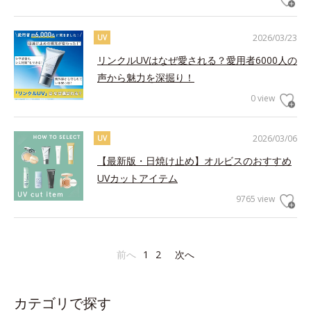
2026/03/23
UV
リンクルUVはなぜ愛される？愛用者6000人の
声から魅力を深掘り！
0 view
2026/03/06
UV
【最新版・日焼け止め】オルビスのおすすめ
UVカットアイテム
9765 view
前へ
1
2
次へ
カテゴリで探す