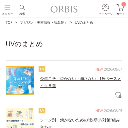
0
メニュー
検索
マイページ
カート
TOP
マガジン（美容情報・読み物）
UVのまとめ
UVのまとめ
NEW
2026/08/07
UV
今年こそ、焼かない・崩さない！UVベースメ
イク５選
NEW
2026/08/05
UV
シーン別！焼かないための“鉄壁UV対策”組み
合わせ