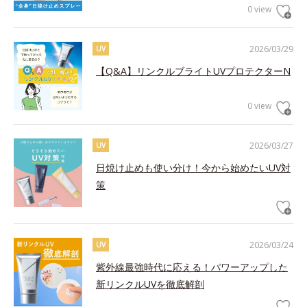
0 view
2026/03/29
UV
【Q&A】リンクルブライトUVプロテクターN
0 view
2026/03/27
UV
日焼け止めも使い分け！今から始めたいUV対
策
2026/03/24
UV
紫外線最強時代に応える！パワーアップした
新リンクルUVを徹底解剖