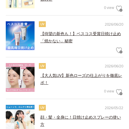
0 view
2026/06/20
UV
【待望の新色も！】ベスコス受賞日焼け止め
「焼かない」秘密
2026/06/20
UV
【大人気UV】新色ローズの仕上がりを徹底レ
ポ！
0 view
2026/05/22
UV
顔・髪・全身に！日焼け止めスプレーの使い
方