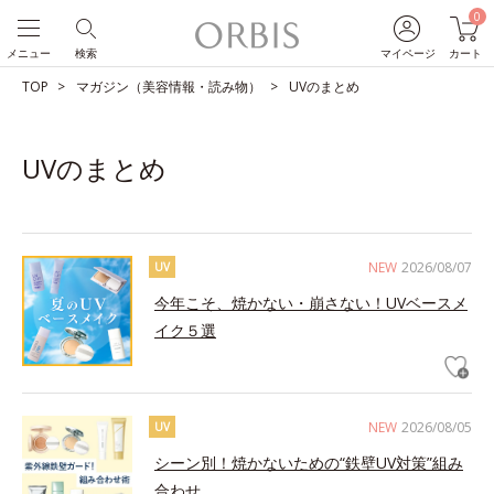
0
メニュー
検索
マイページ
カート
TOP
マガジン（美容情報・読み物）
UVのまとめ
UVのまとめ
NEW
2026/08/07
UV
今年こそ、焼かない・崩さない！UVベースメ
イク５選
NEW
2026/08/05
UV
シーン別！焼かないための“鉄壁UV対策”組み
合わせ