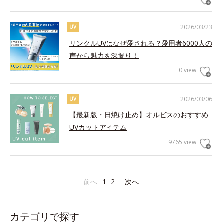
2026/03/23
UV
リンクルUVはなぜ愛される？愛用者6000人の
声から魅力を深掘り！
0 view
2026/03/06
UV
【最新版・日焼け止め】オルビスのおすすめ
UVカットアイテム
9765 view
前へ
1
2
次へ
カテゴリで探す