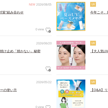
NEW
2026/08/05
UV
対策”組み合わせ
今年こそ、
0 view
2026/06/20
UV
焼け止め「焼かない」秘密
【大人気U
2026/05/22
UV
ーの使い方
【Q&A】
0 view