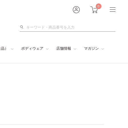
0
検
索
食品）
ボディウェア
店舗情報
マガジン