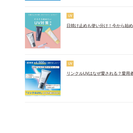
UV
日焼け止めも使い分け！今から始め
UV
リンクルUVはなぜ愛される？愛用者