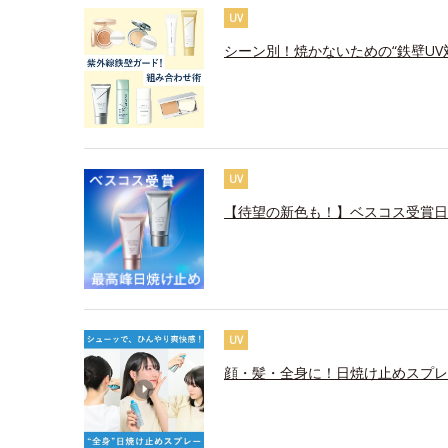
UV
シーン別！焼かないための“鉄壁UV
UV
【待望の新色も！】ベスコス受賞日
UV
顔・髪・全身に！日焼け止めスプレ