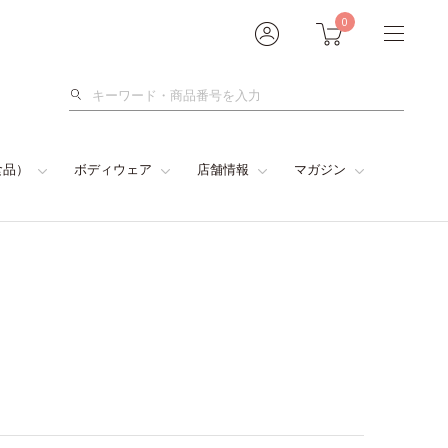
0
検
索
食品）
ボディウェア
店舗情報
マガジン