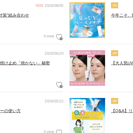
NEW
2026/08/05
UV
対策”組み合わせ
今年こそ、
0 view
2026/06/20
UV
焼け止め「焼かない」秘密
【大人気U
2026/05/22
UV
ーの使い方
【Q&A】
0 view