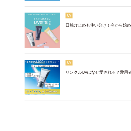
UV
日焼け止めも使い分け！今から始め
UV
リンクルUVはなぜ愛される？愛用者