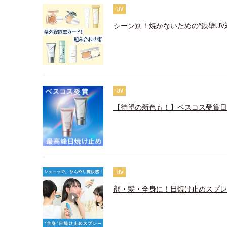
UV
シーン別！焼かないための“鉄壁UV
UV
【待望の新色も！】ベスコス受賞日
UV
顔・髪・全身に！日焼け止めスプレ