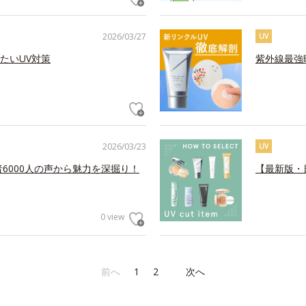
2026/03/27
UV
たいUV対策
紫外線最強
2026/03/23
UV
6000人の声から魅力を深掘り！
【最新版・
0 view
前へ
1
2
次へ