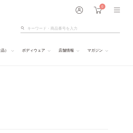
0
検
索
食品）
ボディウェア
店舗情報
マガジン