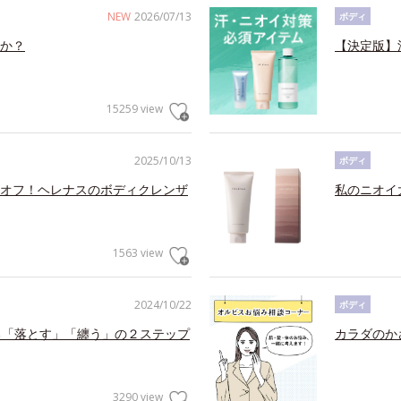
NEW
2026/07/13
ボディ
か？
【決定版】
15259 view
2025/10/13
ボディ
オフ！ヘレナスのボディクレンザ
私のニオイ
1563 view
2024/10/22
ボディ
る「落とす」「纏う」の２ステップ
カラダのか
3290 view