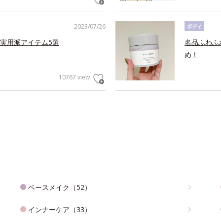
2023/07/26
ボディ
実用派アイテム5選
名品ふわふ
め！
10767 view
ベースメイク（52）
インナーケア（33）