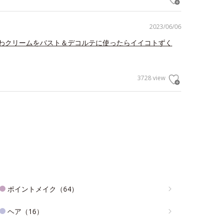
2023/06/06
わクリームをバスト＆デコルテに使ったらイイコトずく
3728 view
ポイントメイク（64）
ヘア（16）