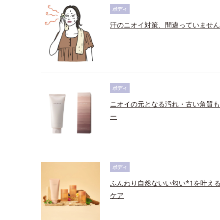
ボディ
汗のニオイ対策、間違っていません
ボディ
ニオイの元となる汚れ・古い角質も
ー
ボディ
ふんわり自然ないい匂い*1を叶え
ケア