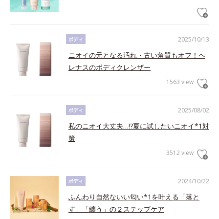
2025/10/13
ボディ
ニオイの元となる汚れ・古い角質もオフ！ヘ
レナスのボディクレンザー
1563 view
2025/08/02
ボディ
私のニオイ大丈夫…!?夏に試したいニオイ*1対
策
3512 view
2024/10/22
ボディ
ふんわり自然ないい匂い*1を叶える「落と
す」「纏う」の２ステップケア