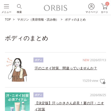
0
メニュー
検索
マイページ
カート
TOP
マガジン（美容情報・読み物）
ボディのまとめ
ボディのまとめ
NEW
2026/07/13
ボディ
汗のニオイ対策、間違っていませんか？
15259 view
2026/06/25
ボディ
【決定版】汗っかきさん必見！夏の汗・ニオ
イ対策