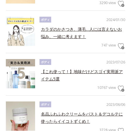
3290 view
2024/01/30
ボディ
カラダのかさつき、薄毛…人には言えないお
悩み、一緒に考えます！
747 view
2023/07/26
ボディ
【これ使って！】地味だけどスゴイ実用派ア
イテム5選
10767 view
2023/06/06
ボディ
名品ふわふわクリームをバスト＆デコルテに
使ったらイイコトずくめ！
3728 view