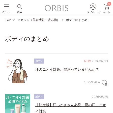
0
メニュー
検索
マイページ
カート
TOP
マガジン（美容情報・読み物）
ボディのまとめ
ボディのまとめ
NEW
2026/07/13
ボディ
汗のニオイ対策、間違っていませんか？
15259 view
2026/06/25
ボディ
【決定版】汗っかきさん必見！夏の汗・ニオ
イ対策