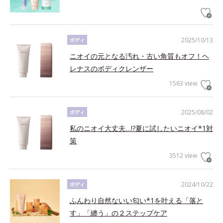
2025/10/13
ボディ
ニオイの元となる汚れ・古い角質もオフ！ヘ
レナスのボディクレンザー
1563 view
2025/08/02
ボディ
私のニオイ大丈夫…!?夏に試したいニオイ*1対
策
3512 view
2024/10/22
ボディ
ふんわり自然ないい匂い*1を叶える「落と
す」「纏う」の２ステップケア