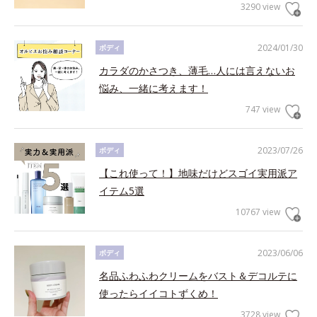
3290 view
2024/01/30
ボディ
カラダのかさつき、薄毛…人には言えないお
悩み、一緒に考えます！
747 view
2023/07/26
ボディ
【これ使って！】地味だけどスゴイ実用派ア
イテム5選
10767 view
2023/06/06
ボディ
名品ふわふわクリームをバスト＆デコルテに
使ったらイイコトずくめ！
3728 view