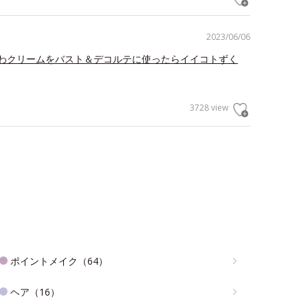
2023/06/06
わクリームをバスト＆デコルテに使ったらイイコトずく
3728 view
ポイントメイク（64）
ヘア（16）