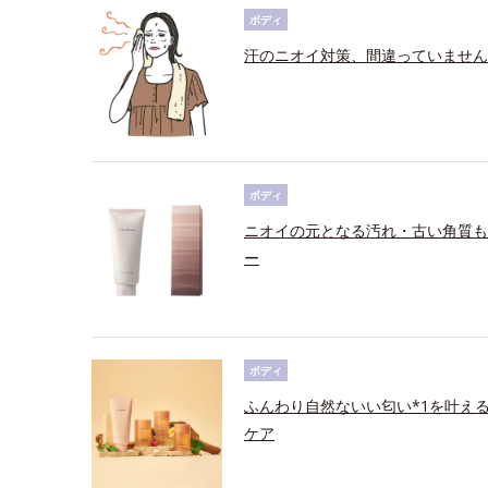
ボディ
汗のニオイ対策、間違っていません
ボディ
ニオイの元となる汚れ・古い角質も
ー
ボディ
ふんわり自然ないい匂い*1を叶え
ケア