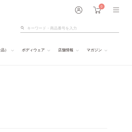
0
検
索
食品）
ボディウェア
店舗情報
マガジン