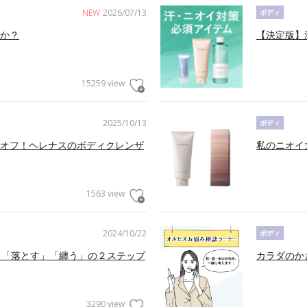
NEW
2026/07/13
ボディ
か？
【決定版】
15259 view
2025/10/13
ボディ
オフ！ヘレナスのボディクレンザ
私のニオイ
1563 view
2024/10/22
ボディ
る「落とす」「纏う」の２ステップ
カラダのか
3290 view