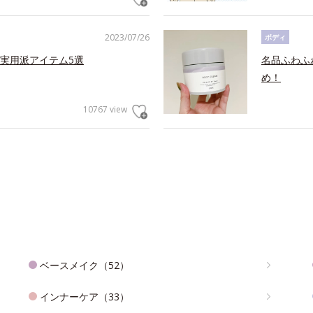
2023/07/26
ボディ
実用派アイテム5選
名品ふわふ
め！
10767 view
ベースメイク（52）
インナーケア（33）